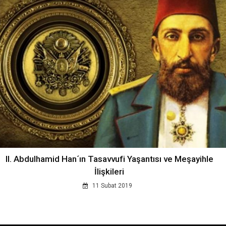
II. Abdulhamid Han´ın Tasavvufi Yaşantısı ve Meşayihle
İlişkileri
11 Subat 2019