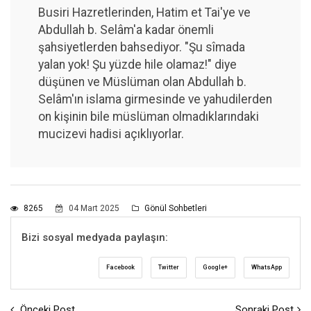
Busiri Hazretlerinden, Hatim et Tai'ye ve
Abdullah b. Selâm'a kadar önemli
şahsiyetlerden bahsediyor. "Şu sîmada
yalan yok! Şu yüzde hile olamaz!" diye
düşünen ve Müslüman olan Abdullah b.
Selâm'ın islama girmesinde ve yahudilerden
on kişinin bile müslüman olmadıklarındaki
mucizevi hadisi açıklıyorlar.
8265
04 Mart 2025
Gönül Sohbetleri
Bizi sosyal medyada paylaşın:
Facebook
Twitter
Google+
WhatsApp
Önceki Post
Sonraki Post