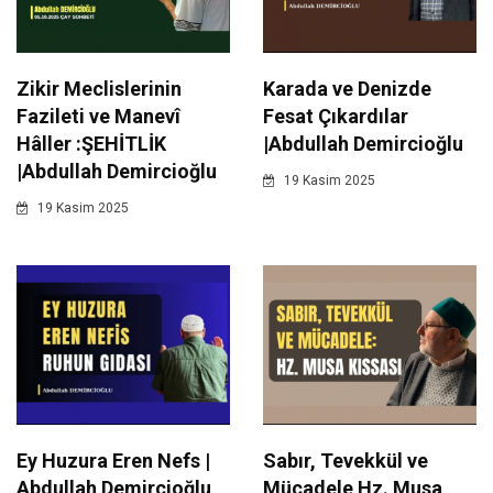
Zikir Meclislerinin
Karada ve Denizde
Fazileti ve Manevî
Fesat Çıkardılar
Hâller :ŞEHİTLİK
|Abdullah Demircioğlu
|Abdullah Demircioğlu
19 Kasim 2025
19 Kasim 2025
Ey Huzura Eren Nefs |
Sabır, Tevekkül ve
Abdullah Demircioğlu
Mücadele Hz. Musa