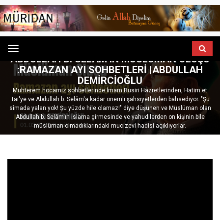
ANASAYFA
GÖNÜL SOHBETLERI
Menu
ABDULLAH B. SELÂM’IN MÜSLÜMAN OLUŞU
:RAMAZAN AYI SOHBETLERI |ABDULLAH
DEMIRCIOĞLU
Muhterem hocamız sohbetlerinde İmam Busiri Hazretlerinden, Hatim et
Tai'ye ve Abdullah b. Selâm'a kadar önemli şahsiyetlerden bahsediyor. "Şu
sîmada yalan yok! Şu yüzde hile olamaz!" diye düşünen ve Müslüman olan
Abdullah b. Selâm'ın islama girmesinde ve yahudilerden on kişinin bile
müslüman olmadıklarındaki mucizevi hadisi açıklıyorlar.