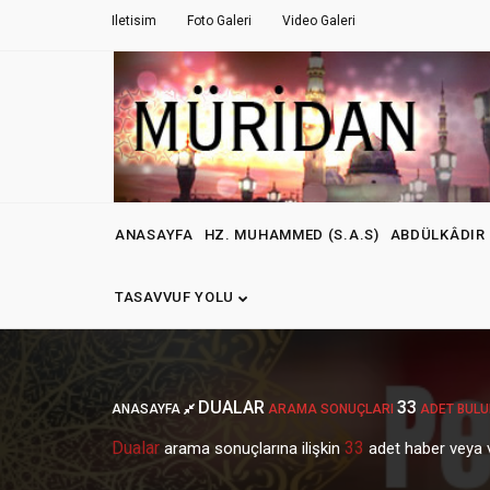
Iletisim
Foto Galeri
Video Galeri
ANASAYFA
HZ. MUHAMMED (S.A.S)
ABDÜLKÂDIR 
TASAVVUF YOLU
DUALAR
33
ANASAYFA
ARAMA SONUÇLARI
ADET BULU
Dualar
33
arama sonuçlarına ilişkin
adet haber veya v