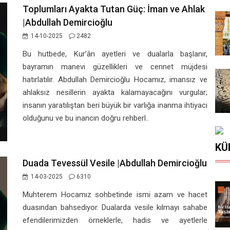
Toplumları Ayakta Tutan Güç: İman ve Ahlak
|Abdullah Demircioğlu
14-10-2025
2482
Bu hutbede, Kur’ân ayetleri ve dualarla başlanır,
bayramın manevi güzellikleri ve cennet müjdesi
hatırlatılır. Abdullah Demircioğlu Hocamız, imansız ve
ahlaksız nesillerin ayakta kalamayacağını vurgular;
insanın yaratılıştan beri büyük bir varlığa inanma ihtiyacı
olduğunu ve bu inancın doğru rehberl..
KÜ
Duada Tevessül Vesile |Abdullah Demircioğlu
14-03-2025
6310
Muhterem Hocamız sohbetinde ismi azam ve hacet
duasından bahsediyor. Dualarda vesile kılmayı sahabe
efendilerimizden örneklerle, hadis ve ayetlerle