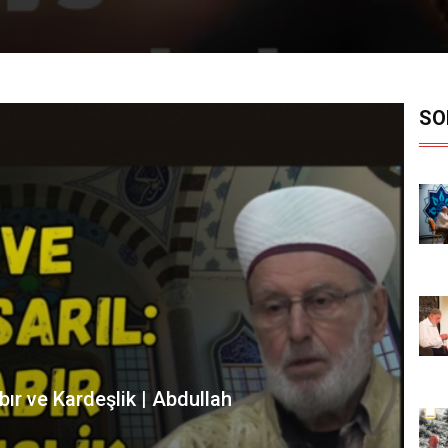
SO
in Önemi | Abdullah Demircioğlu20643
’an’ın “oku ve namazı dosdoğru kıl” emrinin tüm