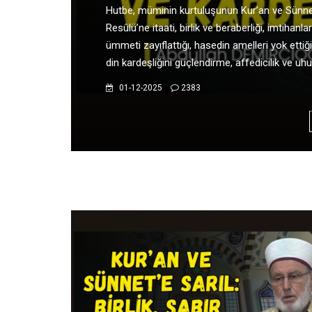
müminlere hitap ettiğini hatırlatarak Kur’an’ı
önemini vurguluyor; namaz, zekât ve orucun ku
ibadetin değerini misallerle anlatıyor, dünyada
olduğunu belirterek hidayet ve rahmet dualar
değiniyor.
19-11-2025
3069