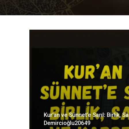
Kur’an, Namaz ve Samimi İbadet
Abdullah Demircioğlu Hocamız hutbesinde, Kur