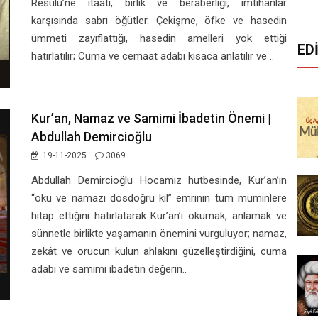
Resûlü’ne itaati, birlik ve beraberliği, imtihanlar
karşısında sabrı öğütler. Çekişme, öfke ve hasedin
ümmeti zayıflattığı, hasedin amelleri yok ettiği
ED
hatırlatılır; Cuma ve cemaat adabı kısaca anlatılır ve ..
Kur’an, Namaz ve Samimi İbadetin Önemi |
Abdullah Demircioğlu
19-11-2025
3069
Abdullah Demircioğlu Hocamız hutbesinde, Kur’an’ın
“oku ve namazı dosdoğru kıl” emrinin tüm müminlere
hitap ettiğini hatırlatarak Kur’an’ı okumak, anlamak ve
sünnetle birlikte yaşamanın önemini vurguluyor; namaz,
zekât ve orucun kulun ahlakını güzelleştirdiğini, cuma
adabı ve samimi ibadetin değerin..