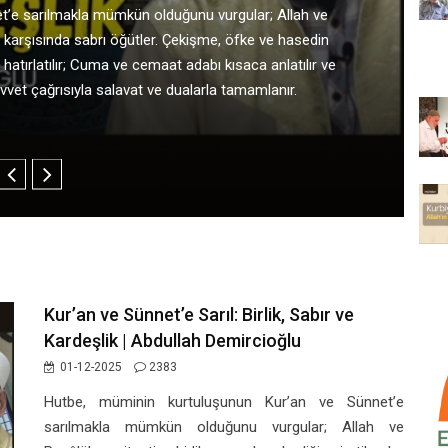
 okumak, anlamak ve sünnetle birlikte yaşamanın
lun ahlakını güzelleştirdiğini, cuma adabı ve samimi
ki zulümlerin geçici, ilahi adaletin ise muhakkak
ıyla hutbesini tamamlıyor ve muhtelif pek çok hususa
Kur’an ve Sünnet’e Sarıl: Birlik, Sabır ve
Kardeşlik | Abdullah Demircioğlu
01-12-2025
2383
Hutbe, müminin kurtuluşunun Kur’an ve Sünnet’e
sarılmakla mümkün olduğunu vurgular; Allah ve