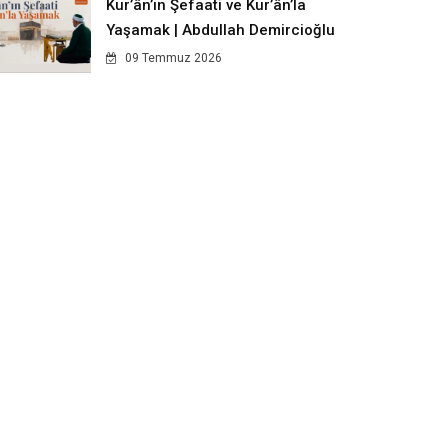
Kur’ân’ın Şefaati ve Kur’ân’la
Yaşamak | Abdullah Demircioğlu
09 Temmuz 2026