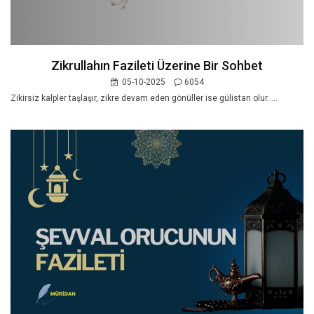
Zikrullahın Fazileti Üzerine Bir Sohbet
05-10-2025
6054
Zikirsiz kalpler taşlaşır, zikre devam eden gönüller ise gülistan olur.....