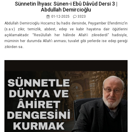
Sünnetin İhyası: Sünen-i Ebû Dâvûd Dersi 3 |
Abdullah Demircioğlu
01-12-2025
3323
Abdullah Demircioğlu Hocamız bu hadis dersinde, Peygamber Efendimiz’in
(s.a.v.) zikir, temizlik, abdest, edep ve kabir hayatına dair öğütlerini
açıklamaktadır. “Resûlullah her hâlinde Allah’ı zikrederdi” hadisiyle,
müminin her durumda Allah’ı anması; tuvalet gibi yerlerde ise edep gereği
zikirden sa..