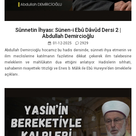
Sûnnetin İhyası: Sünen-i Ebû Dâvûd Dersi 2 |
Abdullah Demircioğlu
01-12-2025
2929
Abdullah Demircioğlu hocamız bu hadis dersinde, sünneti ihya etmenin ve
ilim meclislerine katılmanın faziletine dikkat çekerek ilim talebesine
meleklerin ve mahlûkatın dua ettiğini anlatıyor. Hadislerin sıhhati,
sahabenin rivayetteki titizliği ve Enes b. Mâlik ile Ebû Hureyre’den örneklerle
açıklanı..