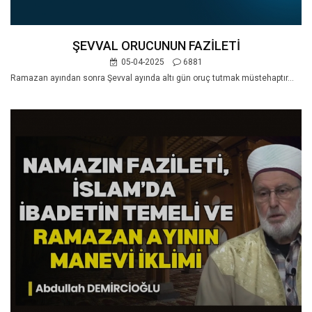
ŞEVVAL ORUCUNUN FAZİLETİ
05-04-2025
6881
Ramazan ayından sonra Şevval ayında altı gün oruç tutmak müstehaptır...