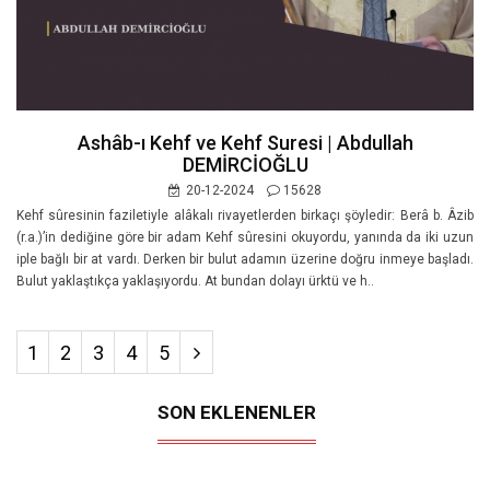
Ashâb-ı Kehf ve Kehf Suresi | Abdullah
DEMİRCİOĞLU
20-12-2024
15628
Kehf sûresinin faziletiyle alâkalı rivayetlerden birkaçı şöyledir: Berâ b. Âzib
(r.a.)’in dediğine göre bir adam Kehf sûresini oku­yordu, yanında da iki uzun
iple bağlı bir at vardı. Derken bir bulut adamın üzeri­ne doğru inmeye başladı.
Bulut yaklaştıkça yaklaşıyordu. At bundan dolayı ürktü ve h..
1
2
3
4
5
SON EKLENENLER