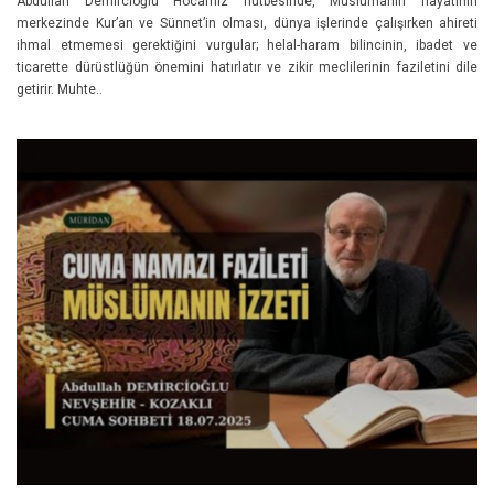
Abdullah Demircioğlu Hocamız hutbesinde, Müslümanın hayatının
merkezinde Kur’an ve Sünnet’in olması, dünya işlerinde çalışırken ahireti
ihmal etmemesi gerektiğini vurgular; helal-haram bilincinin, ibadet ve
ticarette dürüstlüğün önemini hatırlatır ve zikir meclilerinin faziletini dile
getirir. Muhte..