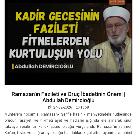
Ramazan’ın Fazileti ve Oruç İbadetinin Önemi |
Abdullah Demircioğlu
24-02-2026
1668
Muhterem hocamız, Ramazan-ı Şerif’e hazırlık mahiyetindeki hutbesinde,
orucun farziyeti ve hikmeti ayet ve hadisler ışığında ele alınarak onun
takvaya vesile bir kulluk şuuru olduğu vurgulandı; Ramazan’ın rahmet,
Kur’an, tövbe ve istiğfar ayı olduğu hatırlatılarak gafletten uyanma ve ahiret