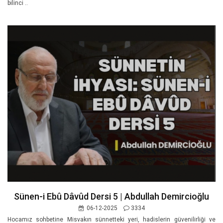
bilinci ..
Sünen-i Ebû Dâvûd Dersi 5 | Abdullah Demircioğlu
06-12-2025
3334
Hocamız sohbetine Misvakın sünnetteki yeri, hadislerin güvenilirliği ve