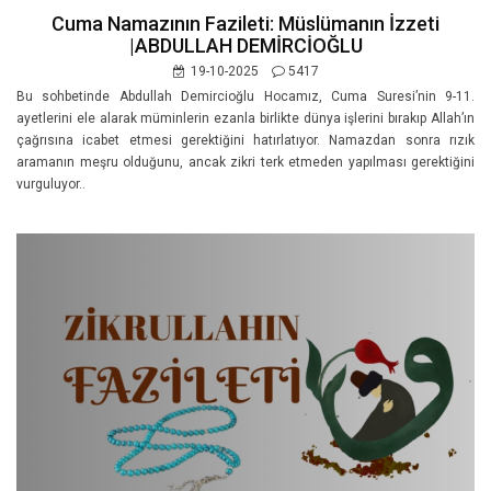
Cuma Namazının Fazileti: Müslümanın İzzeti
|ABDULLAH DEMİRCİOĞLU
19-10-2025
5417
Bu sohbetinde Abdullah Demircioğlu Hocamız, Cuma Suresi’nin 9-11.
ayetlerini ele alarak müminlerin ezanla birlikte dünya işlerini bırakıp Allah’ın
çağrısına icabet etmesi gerektiğini hatırlatıyor. Namazdan sonra rızık
aramanın meşru olduğunu, ancak zikri terk etmeden yapılması gerektiğini
vurguluyor..