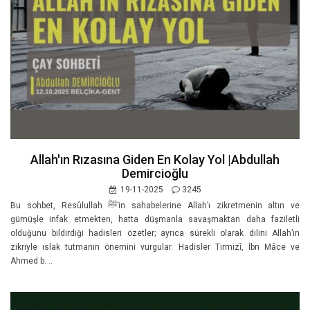
Allah'ın Rızasına Giden En Kolay Yol |Abdullah
Demircioğlu
19-11-2025
3245
Bu sohbet, Resûlullah ﷺ’in sahabelerine Allah’ı zikretmenin altın ve
gümüşle infak etmekten, hatta düşmanla savaşmaktan daha faziletli
olduğunu bildirdiği hadisleri özetler; ayrıca sürekli olarak dilini Allah’ın
zikriyle ıslak tutmanın önemini vurgular. Hadisler Tirmizî, İbn Mâce ve
Ahmed b. ..