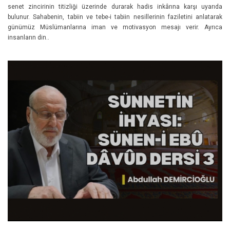
senet zincirinin titizliği üzerinde durarak hadis inkârına karşı uyarıda
bulunur. Sahabenin, tabiin ve tebe-i tabiin nesillerinin faziletini anlatarak
günümüz Müslümanlarına iman ve motivasyon mesajı verir. Ayrıca
insanların din..