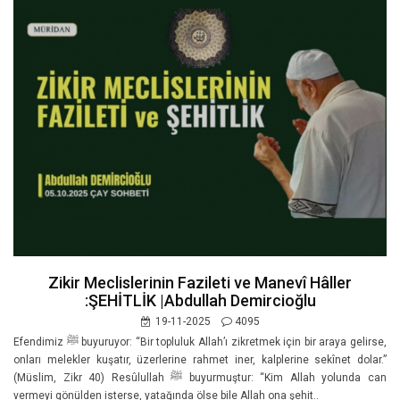
Zikir Meclislerinin Fazileti ve Manevî Hâller
:ŞEHİTLİK |Abdullah Demircioğlu
19-11-2025
4095
Efendimiz ﷺ buyuruyor: “Bir topluluk Allah’ı zikretmek için bir araya gelirse,
onları melekler kuşatır, üzerlerine rahmet iner, kalplerine sekînet dolar.”
(Müslim, Zikr 40) Resûlullah ﷺ buyurmuştur: “Kim Allah yolunda can
vermeyi gönülden isterse, yatağında ölse bile Allah ona şehit..