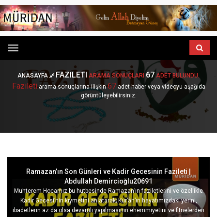
Menu
FAZILETI
67
ANASAYFA
ARAMA SONUÇLARI
ADET BULUNDU.
Fazileti
67
arama sonuçlarına ilişkin
adet haber veya videoyu aşağıda
görüntüleyebilirsiniz.
Ramazan’ın Son Günleri ve Kadir Gecesinin Fazileti |
Abdullah Demircioğlu20691
Muhterem Hocamız bu hutbesinde Ramazan’ın faziletlerini ve özellikle
Kadir Gecesi’nin kıymetini anlatarak; Kur’ân’ın hayatımızdaki yerini,
ibadetlerin az da olsa devamlı yapılmasının ehemmiyetini ve fitnelerden