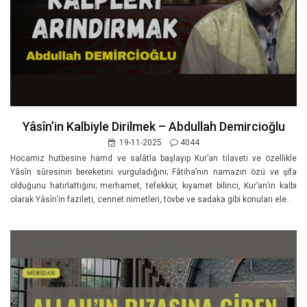
Yâsîn’in Kalbiyle Dirilmek – Abdullah Demircioğlu
19-11-2025
4044
Hocamız hutbesine hamd ve salâtla başlayıp Kur’an tilaveti ve özellikle
Yâsîn sûresinin bereketini vurguladığını; Fâtiha’nın namazın özü ve şifa
olduğunu hatırlattığını; merhamet, tefekkür, kıyamet bilinci, Kur’an’ın kalbi
olarak Yâsîn’in fazileti, cennet nimetleri, tövbe ve sadaka gibi konuları ele..