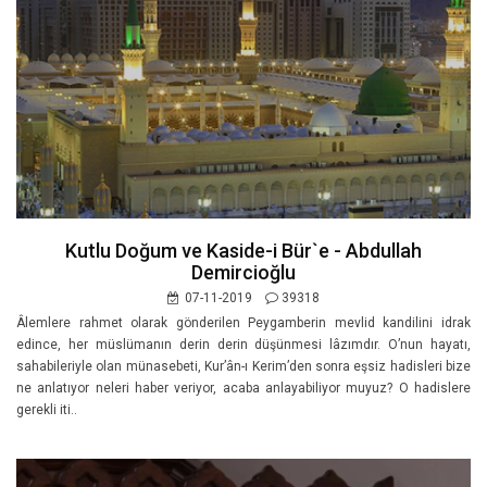
Kutlu Doğum ve Kaside-i Bür`e - Abdullah
Demircioğlu
07-11-2019
39318
Âlemlere rahmet olarak gönderilen Peygamberin mevlid kandilini idrak
edince, her müslümanın derin derin düşünmesi lâzımdır. O’nun hayatı,
sahabileriyle olan münasebeti, Kur’ân-ı Kerim’den sonra eşsiz hadisleri bize
ne anlatıyor neleri haber veriyor, acaba anlayabiliyor muyuz? O hadislere
gerekli iti..