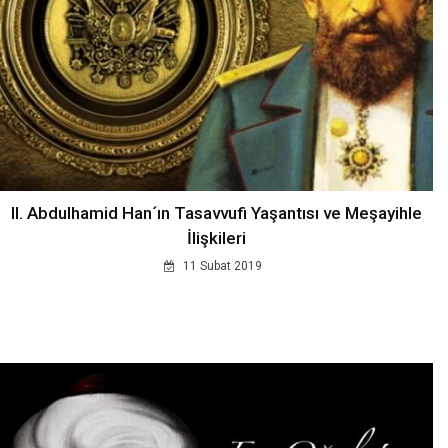
II. Abdulhamid Han´ın Tasavvufi Yaşantısı ve Meşayihle
İlişkileri
11 Subat 2019