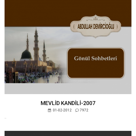
MEVLİD KANDİLİ-2007
01-02-2012
7972
..