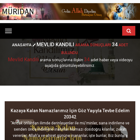
Menu
MEVLID KANDILI
34
ANASAYFA
ARAMA SONUÇLARI
ADET
BULUNDU.
Mevlid Kandili
34
arama sonuçlarına ilişkin
adet haber veya videoyu
aşağıda görüntüleyebilirsiniz.
Kazaya Kalan Namazlarımız İçin Göz Yaşıyla Tevbe Edelim
20342
"Ancak onlardan ilimde derinleşenler ile mü'minler, sana indirilene ve
senden önce indirilene inanırlar. Namazı dosdoğru kılanlar, zekatı
verenler, Allah'a ve ahiret gününe inananlar; işte bunlar, Biz bunlara