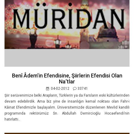
Benî Âdem’in Efendisine, Şiirlerin Efendisi Olan
Na‘tlar
04-02-2012
33741
Şiir serüvenimize belki Arapların, Türklerin ya da Farsların eski kültürlerinden
devam edebilirdik. Ama biz yine de insanlığın kemal noktası olan Fahr-i
Kâinat Efendimizle başlayalım. Üniversitemizde düzenlenen Mevlid kandili
programında rektörümüz Sn. Abdullah Demircioğlu Hocaefendi’nin
hatırlattı..