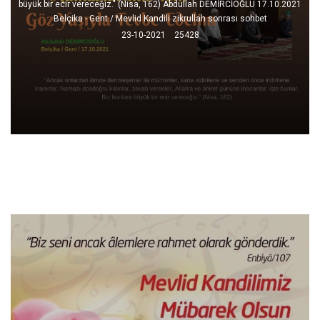
büyük bir ecir vereceğiz." (Nisa, 162) Abdullah DEMİRCİOĞLU 17.10.2021
Belçika - Gent / Mevlid Kandili zikrullah sonrası sohbet
23-10-2021
25428