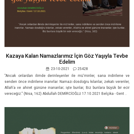
Kazaya Kalan Namazlarımız İçin Göz Yaşıyla Tevbe
Edelim
23-10-2021
25428
"Ancak onlardan ilimde derinleşenler ile mü'minler, sana indirilene ve
senden önce indirilene inanırlar. Namazı dosdoğru kılanlar, zekatı verenler,
Allah'a ve ahiret gününe inananlar; işte bunlar, Biz bunlara büyük bir ecir
vereceğiz." (Nisa, 162) Abdullah DEMİRCİOĞLU 17.10.2021 Belçika - Gent ..