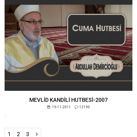
MEVLİD KANDİLİ HUTBESİ-2007
19-11-2011
12190
..
1
2
3