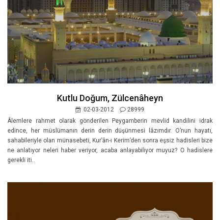
Kutlu Doğum, Zülcenâheyn
02-03-2012
28999
Âlemlere rahmet olarak gönderilen Peygamberin mevlid kandilini idrak
edince, her müslümanın derin derin düşünmesi lâzımdır. O’nun hayatı,
sahabileriyle olan münasebeti, Kur’ân-ı Kerim’den sonra eşsiz hadisleri bize
ne anlatıyor neleri haber veriyor, acaba anlayabiliyor muyuz? O hadislere
gerekli iti..