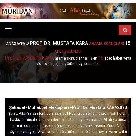
Menu
PROF. DR. MUSTAFA KARA
15
ANASAYFA
ARAMA SONUÇLARI
ADET BULUNDU.
Prof. Dr. Mustafa KARA
15
arama sonuçlarına ilişkin
adet haber veya
videoyu aşağıda görüntüleyebilirsiniz.
Şehadet- Muhabbet Mektupları -Prof. Dr. Mustafa KARA2070
Şehit, Allah’ın isimlerinden, Esmâu’l-Hüsnâ’dan biridir. Gören, şahit olan,
hakkıyla müşahede eden demektir. Şehit aynı zamanda Allah yolunda
canını feda eden, hakikat uğruna kendini veren kimsedir. Yüce Allah
şöyle buyuruyor: “Allah yolunda öldürülenlere ‘ölü’ demeyin. Hayır, onlar