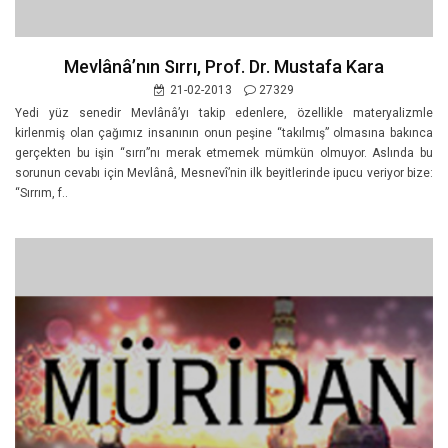
Mevlânâ’nın Sırrı, Prof. Dr. Mustafa Kara
21-02-2013
27329
Yedi yüz senedir Mevlânâ’yı takip edenlere, özellikle materyalizmle
kirlenmiş olan çağımız insanının onun peşine “takılmış” olmasına bakınca
gerçekten bu işin “sırrı”nı merak etmemek mümkün olmuyor. Aslında bu
sorunun cevabı için Mevlânâ, Mesnevî’nin ilk beyitlerinde ipucu veriyor bize:
“Sırrım, f..