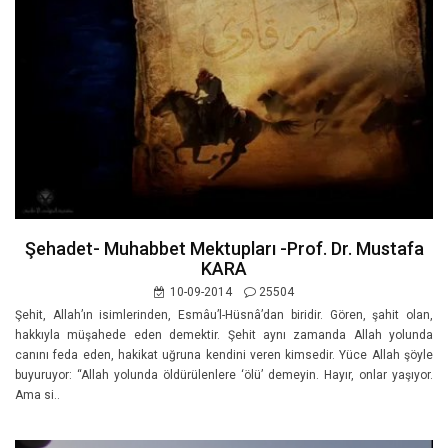
Şehadet- Muhabbet Mektupları -Prof. Dr. Mustafa
KARA
10-09-2014
25504
Şehit, Allah’ın isimlerinden, Esmâu’l-Hüsnâ’dan biridir. Gören, şahit olan,
hakkıyla müşahede eden demektir. Şehit aynı zamanda Allah yolunda
canını feda eden, hakikat uğruna kendini veren kimsedir. Yüce Allah şöyle
buyuruyor: “Allah yolunda öldürülenlere ‘ölü’ demeyin. Hayır, onlar yaşıyor.
Ama si..