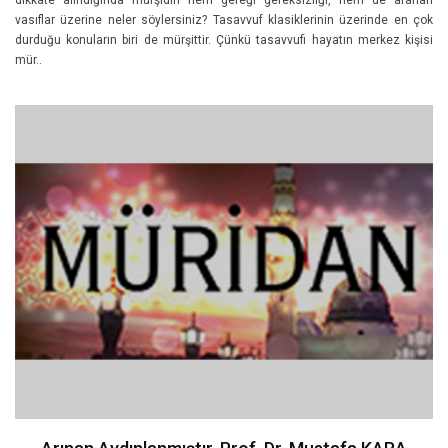
dikkate alındığında mürşidin hem gereği gereksizliği, hem de aranan
vasıflar üzerine neler söylersiniz? Tasavvuf klasiklerinin üzerinde en çok
durduğu konuların biri de mürşittir. Çünkü tasavvufi hayatın merkez kişisi
mür..