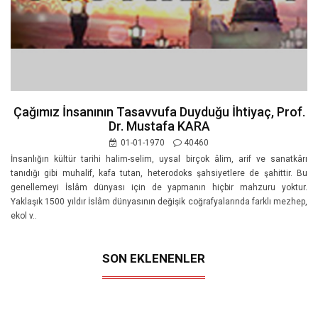
Çağımız İnsanının Tasavvufa Duyduğu İhtiyaç, Prof.
Dr. Mustafa KARA
01-01-1970
40460
İnsanlığın kültür tarihi halim-selim, uysal birçok âlim, arif ve sanatkârı
tanıdığı gibi muhalif, kafa tutan, heterodoks şahsiyetlere de şahittir. Bu
genellemeyi İslâm dünyası için de yapmanın hiçbir mahzuru yoktur.
Yaklaşık 1500 yıldır İslâm dünyasının değişik coğrafyalarında farklı mezhep,
ekol v..
SON EKLENENLER