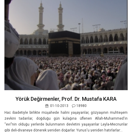
Yörük Değirmenler, Prof. Dr. Mustafa KARA
01-10-2013
18980
Hac ibadetiyle birlikte müşahede halini yaşayanlar, gözyaşının muhteşem
zevkini tadanlar, doğduğu gün kulağına üflenen Allah-Muhammed'in
“evi”nin olduğu yerlerde bulunmanın devletini yaşayanlar Leyla-Mecnunlar
gibi deli-divaneye dönerek yeniden doğarlar. Yunus'u yeniden hatırlarlar:..