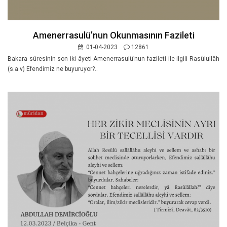
Amenerrasulü’nun Okunmasının Fazileti
01-04-2023
12861
Bakara sûresinin son iki âyeti Amenerrasulü’nun fazileti ile ilgili Rasûlullâh
(s.a.v) Efendimiz ne buyuruyor?..