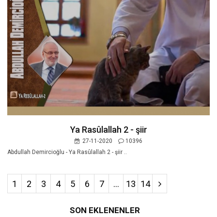
Ya Rasûlallah 2 - şiir
27-11-2020
10396
Abdullah Demircioğlu - Ya Rasûlallah 2 - şiir ..
1
2
3
4
5
6
7
...
13
14
SON EKLENENLER