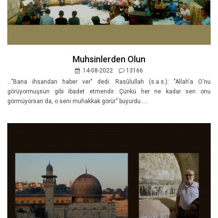
Muhsinlerden Olun
14-08-2022
13166
..."Bana ihsandan haber ver" dedi. Rasûlullah (s.a.s.): "Allah'a O'nu
görüyormuşsun gibi ibadet etmendir. Çünkü her ne kadar sen onu
görmüyorsan da, o seni muhakkak görür" buyurdu.....