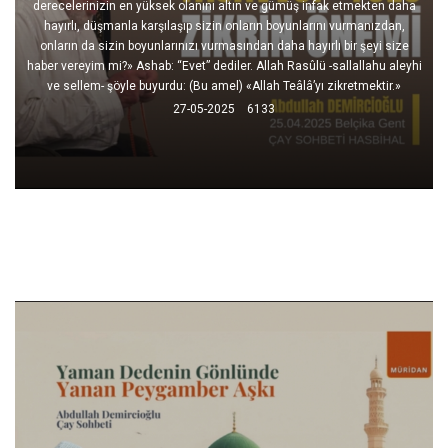
derecelerinizin en yüksek olanını altın ve gümüş infak etmekten daha
hayırlı, düşmanla karşılaşıp sizin onların boyunlarını vurmanızdan,
onların da sizin boyunlarınızı vurmasından daha hayırlı bir şeyi size
haber vereyim mi?» Ashab: “Evet” dediler. Allah Rasûlü -sallallahu aleyhi
ve sellem- şöyle buyurdu: (Bu amel) «Allah Teâlâ’yı zikretmektir.»
27-05-2025
6133