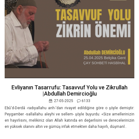
Evliyanın Tasarrufu: Tasavvuf Yolu ve Zikrullah
|Abdullah Demircioğlu
27-05-2025
6133
Ebû'd-Derdâ -radıyallahu anh-'dan rivayet edildiğine göre o şöyle demiştir:
Peygamber -sallallahu aleyhi ve sellem- şöyle buyurdu: «Size amellerinizin
en hayırlısını, melikiniz olan Allah katında en değerlisini ve derecelerinizin
en yüksek olanını altın ve gümüş infak etmekten daha hayırlı, düşmanl..