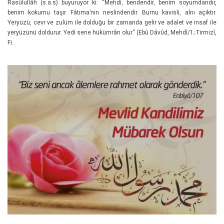
Rasûlullâh (s.a.s) buyuruyor ki: “Mehdî, bendendir, benim soyumdandır,
benim kokumu taşır. Fâtıma’nın neslindendir. Burnu kavisli, alnı açıktır.
Yeryüzü, cevr ve zulüm ile dolduğu bir zamanda gelir ve adalet ve insaf ile
yeryüzünü doldurur. Yedi sene hükümrân olur.” (Ebû Dâvûd, Mehdî/1; Tirmizî,
Fi..