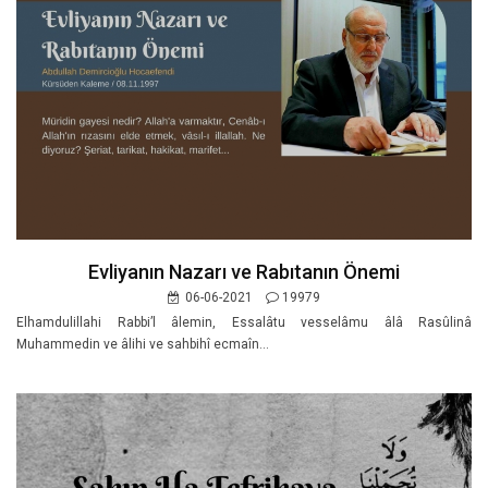
Evliyanın Nazarı ve Rabıtanın Önemi
06-06-2021
19979
Elhamdulillahi Rabbi’l âlemin, Essalâtu vesselâmu âlâ Rasûlinâ
Muhammedin ve âlihi ve sahbihî ecmaîn...