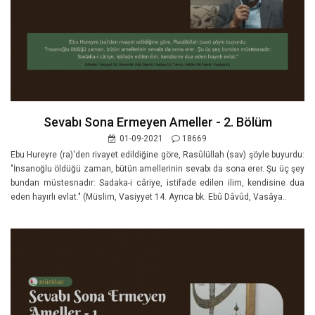
Sevabı Sona Ermeyen Ameller - 2. Bölüm
01-09-2021
18669
Ebu Hureyre (ra)'den rivayet edildiğine göre, Rasûlüllah (sav) şöyle buyurdu:
"İnsanoğlu öldüğü zaman, bütün amellerinin sevabı da sona erer. Şu üç şey
bundan müstesnadır: Sadaka-i câriye, istifade edilen ilim, kendisine dua
eden hayırlı evlat." (Müslim, Vasiyyet 14. Ayrıca bk. Ebû Dâvûd, Vasâya..