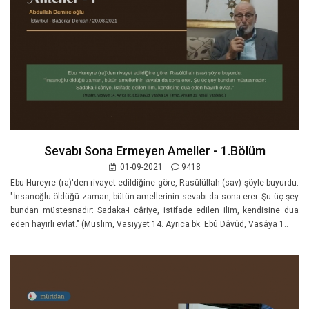
Sevabı Sona Ermeyen Ameller - 1.Bölüm
01-09-2021
9418
Ebu Hureyre (ra)'den rivayet edildiğine göre, Rasûlüllah (sav) şöyle buyurdu:
"İnsanoğlu öldüğü zaman, bütün amellerinin sevabı da sona erer. Şu üç şey
bundan müstesnadır: Sadaka-i câriye, istifade edilen ilim, kendisine dua
eden hayırlı evlat." (Müslim, Vasiyyet 14. Ayrıca bk. Ebû Dâvûd, Vasâya 1..