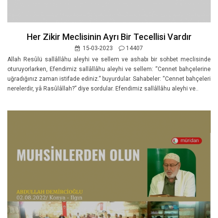
Her Zikir Meclisinin Ayrı Bir Tecellisi Vardır
15-03-2023
14407
Allah Resûlü sallâllâhu aleyhi ve sellem ve ashabı bir sohbet meclisinde
oturuyorlarken, Efendimiz sallâllâhu aleyhi ve sellem: “Cennet bahçelerine
uğradığınız zaman istifade ediniz.” buyurdular. Sahabeler: “Cennet bahçeleri
nerelerdir, yâ Rasûlâllah?” diye sordular. Efendimiz sallâllâhu aleyhi ve..