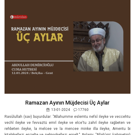
Ramazan Ayının Müjdecisi Üç Aylar
13-01-2024
17760
Rasûlullah (sav) buyurdular: "Allahumme eslemtu nefsî ileyke ve veccehtu
vechî ileyke ve fevvaztü emrî ileyke ve elce'tu zahrî ileyke rağbeten ve
rehbeten ileyke, la melcee ve la mencee minke illa ileyke, Amentu bi
kitabikellezi enzelte ve nebiyyikellezi erselt." Anlamı: "Allah’ım! (rahmetini)