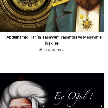
II. Abdulhamid Han´ın Tasavvufi Yaşantısı ve Meşayihle
İlişkileri
11 Subat 2019