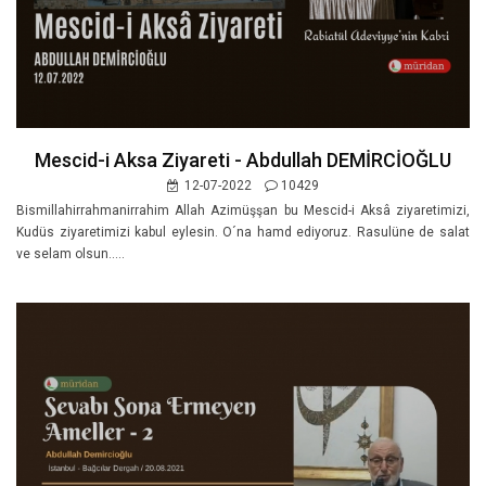
Mescid-i Aksa Ziyareti - Abdullah DEMİRCİOĞLU
12-07-2022
10429
Bismillahirrahmanirrahim Allah Azimüşşan bu Mescid-i Aksâ ziyaretimizi,
Kudüs ziyaretimizi kabul eylesin. O´na hamd ediyoruz. Rasulüne de salat
ve selam olsun.....