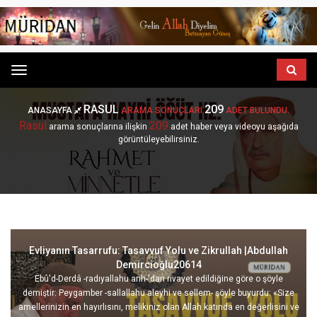
Menu
RASUL
209
ANASAYFA
ARAMA SONUÇLARI
ADET BULUNDU.
Rasul
209
arama sonuçlarına ilişkin
adet haber veya videoyu aşağıda
görüntüleyebilirsiniz.
Evliyanın Tasarrufu: Tasavvuf Yolu ve Zikrullah |Abdullah
Demircioğlu20614
Ebû'd-Derdâ -radıyallahu anh-'dan rivayet edildiğine göre o şöyle
demiştir: Peygamber -sallallahu aleyhi ve sellem- şöyle buyurdu: «Size
amellerinizin en hayırlısını, melikiniz olan Allah katında en değerlisini ve