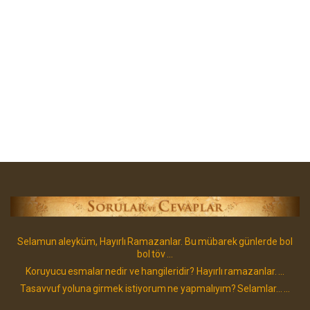
Selamun aleyküm, Hayırlı Ramazanlar. Bu mübarek günlerde bol
bol töv ...
Koruyucu esmalar nedir ve hangileridir? Hayırlı ramazanlar. ...
Tasavvuf yoluna girmek istiyorum ne yapmalıyım? Selamlar... ...