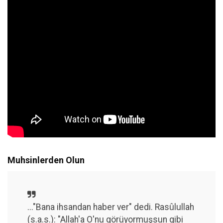
Muhsinlerden Olun
..."Bana ihsandan haber ver" dedi. Rasûlullah
(s.a.s.): "Allah'a O'nu görüyormuşsun gibi