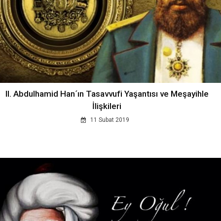
II. Abdulhamid Han´ın Tasavvufi Yaşantısı ve Meşayihle
İlişkileri
11 Subat 2019