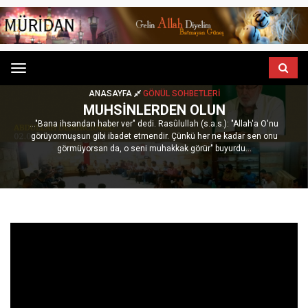
Menu
ANASAYFA
GÖNÜL SOHBETLERI
MUHSINLERDEN OLUN
..."Bana ihsandan haber ver" dedi. Rasûlullah (s.a.s.): "Allah'a O'nu
görüyormuşsun gibi ibadet etmendir. Çünkü her ne kadar sen onu
görmüyorsan da, o seni muhakkak görür" buyurdu...