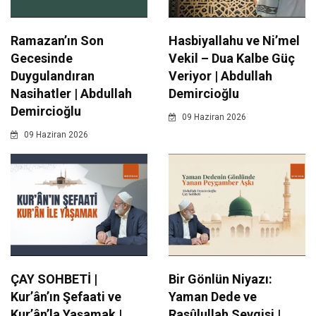
Ramazan’ın Son
Hasbiyallahu ve Ni’mel
Gecesinde
Vekil – Dua Kalbe Güç
Duygulandıran
Veriyor | Abdullah
Nasihatler | Abdullah
Demircioğlu
Demircioğlu
09 Haziran 2026
09 Haziran 2026
ÇAY SOHBETİ |
Bir Gönlün Niyazı:
Kur’ân’ın Şefaati ve
Yaman Dede ve
Kur’ân’la Yaşamak |
Rasûlullah Sevgisi |