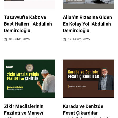
Tasavvufta Kabz ve
Allah'ın Rızasına Giden
Bast Halleri | Abdullah
En Kolay Yol |Abdullah
Demircioğlu
Demircioğlu
01 Subat 2026
19 Kasim 2025
Zikir Meclislerinin
Karada ve Denizde
Fazileti ve Manevî
Fesat Çıkardılar