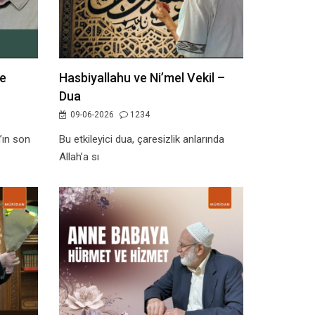
e
Hasbiyallahu ve Ni’mel Vekil –
Dua
09-06-2026
1234
’ın son
Bu etkileyici dua, çaresizlik anlarında
Allah’a sı