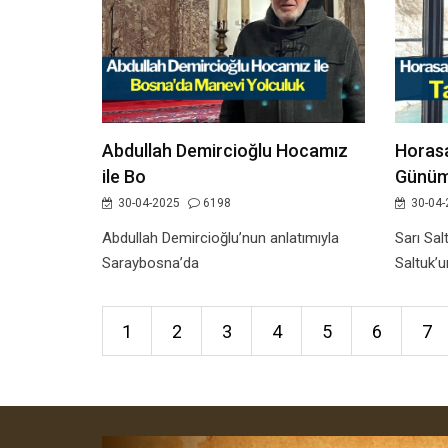
Abdullah Demircioğlu Hocamız
Horasa
ile Bo
Günüm
30-04-2025
6198
30-04-
Abdullah Demircioğlu’nun anlatımıyla
Sarı Sal
Saraybosna’da
Saltuk’
1
2
3
4
5
6
7