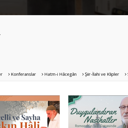
er
Konferanslar
Hatm-i Hâcegân
Şiir-İlahi ve Klipler