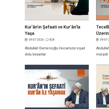
Kur’ân’ın Şefaati ve Kur’ân’la
Tecell
Yaşa
Üzerin
09-07-2026
828
09-07-
Abdullah Demircioğlu Hocamızın irşad
Abdullah
dolu beyanlar
mürşidi