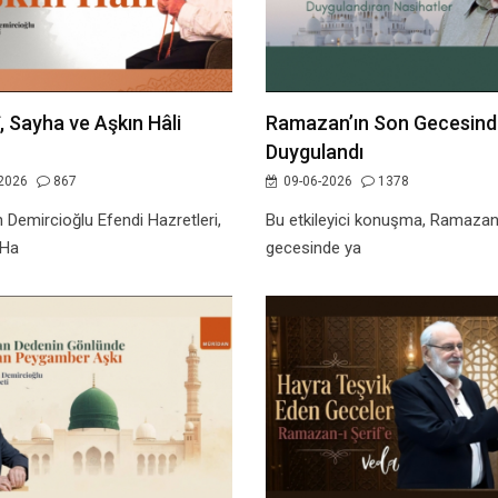
î, Sayha ve Aşkın Hâli
Ramazan’ın Son Gecesind
Duygulandı
2026
867
09-06-2026
1378
 Demircioğlu Efendi Hazretleri,
Bu etkileyici konuşma, Ramazan
 Ha
gecesinde ya