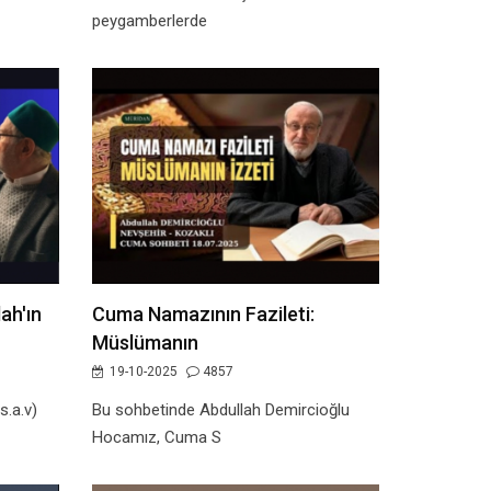
peygamberlerde
ah'ın
Cuma Namazının Fazileti:
Müslümanın
19-10-2025
4857
s.a.v)
Bu sohbetinde Abdullah Demircioğlu
Hocamız, Cuma S