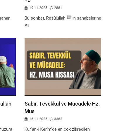
Yo
19-11-2025
2881
aşanan
Bu sohbet, Resûlullah ﷺ’in sahabelerine
All
ullah
Sabır, Tevekkül ve Mücadele Hz.
Mus
16-11-2025
3363
 huzura
Kur’ân-ı Kerîm’de en çok zikredilen