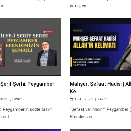
he
ermiş ve
i Şerif Şerhi: Peygamber
Mahşer: Şefaat Hadisi | All
Ke
2025
3902
19-10-2025
4255
z. Peygamber’in sözle tasvir
"Şefaat var mıdır?" Peygamber (
suret
Efendimizin