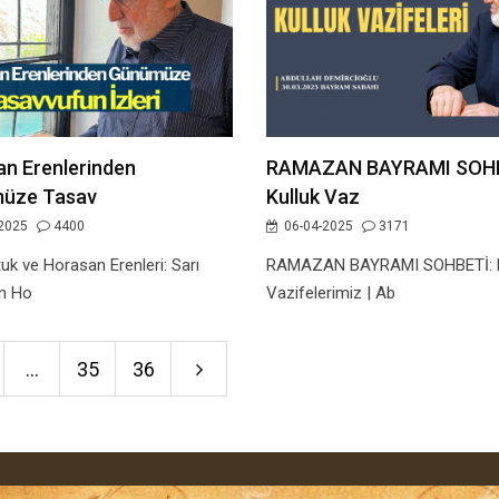
n Erenlerinden
RAMAZAN BAYRAMI SOHB
üze Tasav
Kulluk Vaz
2025
4400
06-04-2025
3171
tuk ve Horasan Erenleri: Sarı
RAMAZAN BAYRAMI SOHBETİ: K
un Ho
Vazifelerimiz | Ab
...
35
36