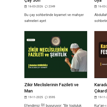
Çay Soh
Uya
16-03-2026
2349
16-03-
Bu çay sohbetinde kıyamet ve mahşer
Abdulla
sahneleri ayet
sohbetin
Zikir Meclislerinin Fazileti ve
Karada
Man
Çıkard
19-11-2025
3595
19-11-
Efendimiz ﷺ buyuruyor: “Bir topluluk
Kur’an-ı