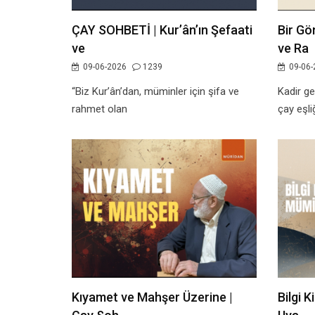
ÇAY SOHBETİ | Kur’ân’ın Şefaati
Bir Gö
ve
ve Ra
09-06-2026
1239
09-06-
“Biz Kur’ân’dan, müminler için şifa ve
Kadir ge
rahmet olan
çay eşli
Kıyamet ve Mahşer Üzerine |
Bilgi K