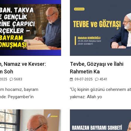
, Namaz ve Kevser:
Tevbe, Gözyaşı ve İlahi
m Soh
Rahmetin Ka
2025
5683
09-07-2025
4541
em hocamız, bayram
"Üç kişinin gözünü cehennem at
nde: Peygamber’in
yakmaz: Allah yo