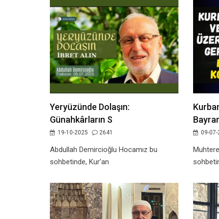
Yeryüzünde Dolaşın:
Kurban
Günahkârların S
Bayra
19-10-2025
2641
09-07-
Abdullah Demircioğlu Hocamız bu
Muhter
sohbetinde, Kur’an
sohbeti