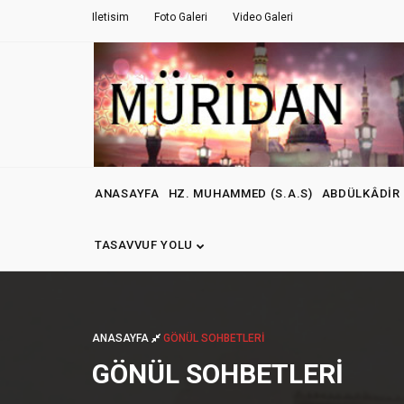
Iletisim
Foto Galeri
Video Galeri
ANASAYFA
HZ. MUHAMMED (S.A.S)
ABDÜLKÂDIR 
TASAVVUF YOLU
ANASAYFA
GÖNÜL SOHBETLERI
GÖNÜL SOHBETLERI