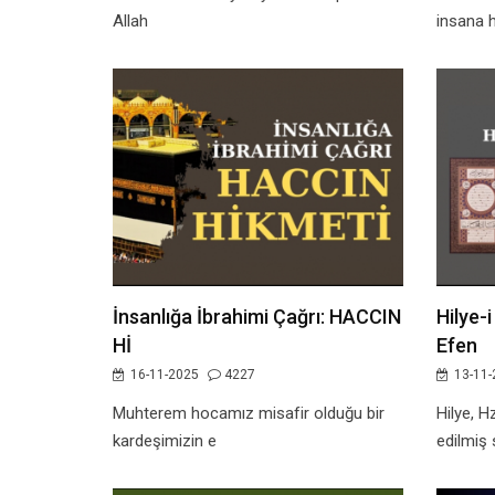
Allah
insana 
İnsanlığa İbrahimi Çağrı: HACCIN
Hilye-
Hİ
Efen
16-11-2025
4227
13-11-
Muhterem hocamız misafir olduğu bir
Hilye, H
kardeşimizin e
edilmiş 