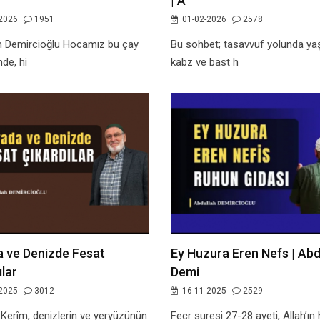
| A
2026
1951
01-02-2026
2578
h Demircioğlu Hocamız bu çay
Bu sohbet; tasavvuf yolunda y
de, hi
kabz ve bast h
 ve Denizde Fesat
Ey Huzura Eren Nefs | Abd
ılar
Demi
2025
3012
16-11-2025
2529
 Kerîm, denizlerin ve yeryüzünün
Fecr suresi 27-28 ayeti, Allah’ın