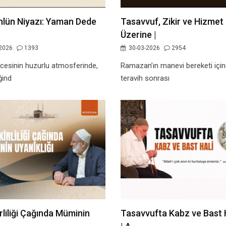
nlün Niyazı: Yaman Dede
Tasavvuf, Zikir ve Hizmet
Üzerine |
2026
1393
30-03-2026
2954
cesinin huzurlu atmosferinde,
Ramazan’ın manevi bereketi için
ğind
teravih sonrası
irliliği Çağında Müminin
Tasavvufta Kabz ve Bast H