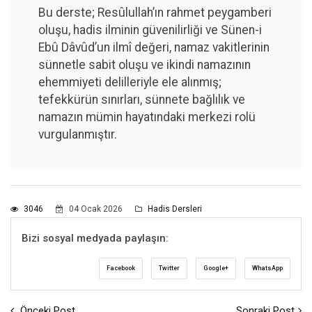
Bu derste; Resûlullah’ın rahmet peygamberi
oluşu, hadis ilminin güvenilirliği ve Sünen-i
Ebû Dâvûd’un ilmî değeri, namaz vakitlerinin
sünnetle sabit oluşu ve ikindi namazının
ehemmiyeti delilleriyle ele alınmış;
tefekkürün sınırları, sünnete bağlılık ve
namazın mümin hayatındaki merkezi rolü
vurgulanmıştır.
3046
04 Ocak 2026
Hadis Dersleri
Bizi sosyal medyada paylaşın:
Facebook
Twitter
Google+
WhatsApp
Önceki Post
Sonraki Post