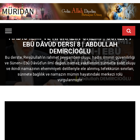
ANASAYFA
HADIS DERSLERI
Menu
HADIS İLMI VE NAMAZIN ÖNEMI | SÜNEN-I
EBÛ DÂVÛD DERSI 8 | ABDULLAH
DEMIRCIOĞLU
Bu derste; Resûlullah’ın rahmet peygamberi oluşu, hadis ilminin güvenilirliği
ve Sünen-i Ebû Dâvûd’un ilmî değeri, namaz vakitlerinin sünnetle sabit oluşu
ve ikindi namazının ehemmiyeti delilleriyle ele alınmış; tefekkürün sınırları,
sünnete bağlılık ve namazın mümin hayatındaki merkezi rolü
vurgulanmıştır.