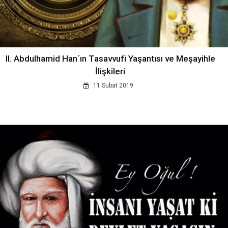
II. Abdulhamid Han´ın Tasavvufi Yaşantısı ve Meşayihle
İlişkileri
11 Subat 2019