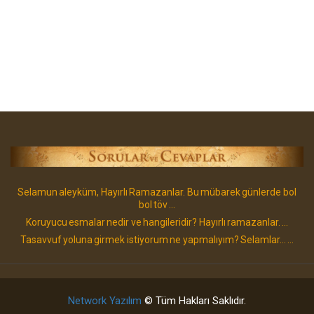
Selamun aleyküm, Hayırlı Ramazanlar. Bu mübarek günlerde bol
bol töv ...
Koruyucu esmalar nedir ve hangileridir? Hayırlı ramazanlar. ...
Tasavvuf yoluna girmek istiyorum ne yapmalıyım? Selamlar... ...
Network Yazılım
© Tüm Hakları Saklıdır.