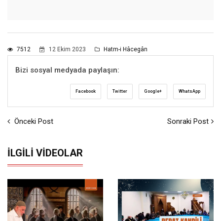
7512
12 Ekim 2023
Hatm-i Hâcegân
Bizi sosyal medyada paylaşın:
Facebook
Twitter
Google+
WhatsApp
Önceki Post
Sonraki Post
İLGILI VIDEOLAR