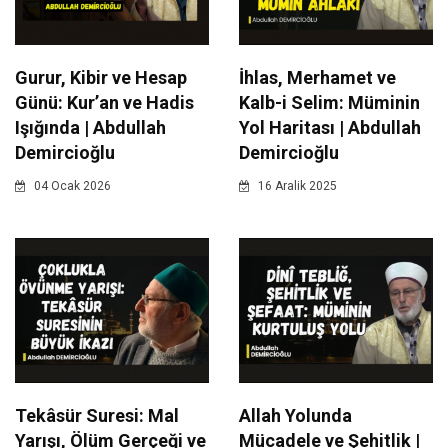
Gurur, Kibir ve Hesap
İhlas, Merhamet ve
Günü: Kur’an ve Hadis
Kalb-i Selim: Müminin
Işığında | Abdullah
Yol Haritası | Abdullah
Demircioğlu
Demircioğlu
04 Ocak 2026
16 Aralik 2025
Tekâsür Suresi: Mal
Allah Yolunda
Yarışı, Ölüm Gerçeği ve
Mücadele ve Şehitlik |