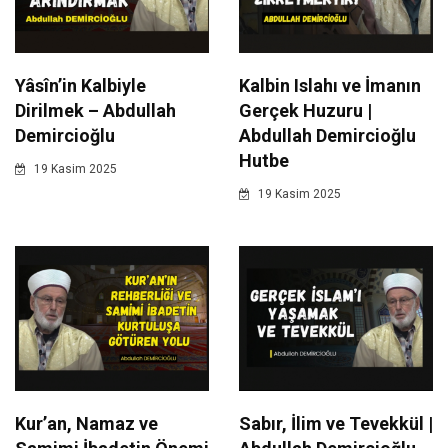
Yâsîn’in Kalbiyle
Kalbin Islahı ve İmanın
Dirilmek – Abdullah
Gerçek Huzuru |
Demircioğlu
Abdullah Demircioğlu
Hutbe
19 Kasim 2025
19 Kasim 2025
Kur’an, Namaz ve
Sabır, İlim ve Tevekkül |