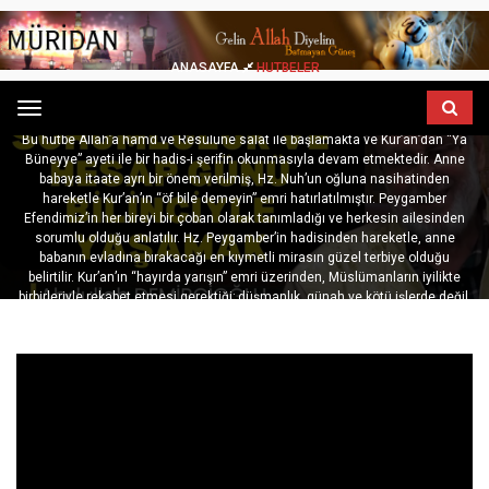
ANASAYFA
HUTBELER
İNSANIN YARATILIŞI, AILEVI
Menu
SORUMLULUKLAR VE HAYIRDA YARIŞMA
Bu hutbe Allah’a hamd ve Resulüne salat ile başlamakta ve Kur’an’dan “Ya
Büneyye” ayeti ile bir hadis-i şerifin okunmasıyla devam etmektedir. Anne
babaya itaate ayrı bir önem verilmiş, Hz. Nuh’un oğluna nasihatinden
hareketle Kur’an’ın “öf bile demeyin” emri hatırlatılmıştır. Peygamber
Efendimiz’in her bireyi bir çoban olarak tanımladığı ve herkesin ailesinden
sorumlu olduğu anlatılır. Hz. Peygamber’in hadisinden hareketle, anne
babanın evladına bırakacağı en kıymetli mirasın güzel terbiye olduğu
belirtilir. Kur’an’ın “hayırda yarışın” emri üzerinden, Müslümanların iyilikte
birbirleriyle rekabet etmesi gerektiği; düşmanlık, günah ve kötü işlerde değil,
hayırlı işlerde yarışmanın teşvik edildiği anlatılır.