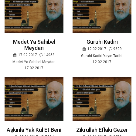
Medet Ya Sahibel
Guruhi Kadiri
Meydan
12-02-2017
9699
17-02-2017
14958
Guruhi Kadiri Yayın Tarihi:
Medet Ya Sahibel Meydan
12.02.2017
17.02.2017
Aşkınla Yak Kül Et Beni
Zikrullah Eflakı Gezer