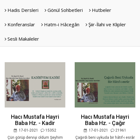
Hadis Dersleri
Gönül Sohbetleri
Hutbeler
Konferanslar
Hatm-i Hâcegân
Şiir-İlahi ve Klipler
Sesli Makaleler
Hacı Mustafa Hayri
Hacı Mustafa Hayri
Baba Hz. - Kadir
Baba Hz. - Çağır
17-01-2021
15352
17-01-2021
21961
Çün görüp dervişi oldum Şeyhim
Çağırdı beni uykuda bir hâtıf-ı esrâr