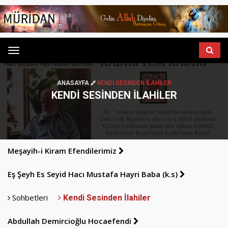
Menu
ANASAYFA
KENDI SESINDEN İLAHILER
KENDI SESINDEN İLAHILER
Meşayih-i Kiram Efendilerimiz
Eş Şeyh Es Seyid Hacı Mustafa Hayri Baba (k.s)
Sohbetleri
Kendi Sesinden İlahiler
Abdullah Demircioğlu Hocaefendi