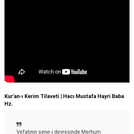
Kur'an-ı Kerim Tilaveti | Hacı Mustafa Hayri Baba
Hz.
Vefatının sene-i devresinde Merhum