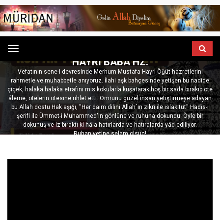
ANASAYFA
SOHBETLERI
KUR'AN-I KERIM TILAVETI | HACI MUSTAFA
Menu
HAYRI BABA HZ.
Vefatının sene-i devresinde Merhum Mustafa Hayri Öğüt hazretlerini
rahmetle ve muhabbetle anıyoruz. İlahi aşk bahçesinde yetişen bu nadide
çiçek, halaka halaka etrafını mis kokularla kuşatarak hoş bir sada bırakıp öte
âleme, ötelerin ötesine rıhlet etti. Ömrünü güzel insan yetiştirmeye adayan
bu Allah dostu Hak aşığı, ''Her daim dilini Allah´ın zikri ile ıslak tut'' Hadis-i
şerifi ile Ümmet-i Muhammed'in gönlüne ve ruhuna dokundu. Öyle bir
dokunuş ve iz bıraktı ki hâla hatırlarda ve hatıralarda yâd ediliyor.
Ruhaniyetine selam olsun!