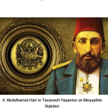
II. Abdulhamid Han´ın Tasavvufi Yaşantısı ve Meşayihle
İlişkileri