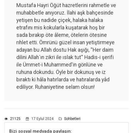
Mustafa Hayri Öğüt hazretlerini rahmetle ve
muhabbetle anıyoruz. İlahi aşk bahçesinde
yetişen bu nadide çiçek, halaka halaka
etrafını mis kokularla kuşatarak hoş bir
sada bırakıp öte âleme, ötelerin ötesine
rıhlet etti. Ömrünü güzel insan yetiştirmeye
adayan bu Allah dostu Hak aşığı, ''Her daim
dilini Allah´ın zikri ile ıslak tut'' Hadis-i şerifi
ile Ümmet-i Muhammed'in gönlüne ve
ruhuna dokundu. Öyle bir dokunuş ve iz
bıraktı ki hâla hatırlarda ve hatıralarda yâd
ediliyor. Ruhaniyetine selam olsun!
21125
17 Eylul 2024
Sohbetleri
Bizi sosyal medyada paylaşın: