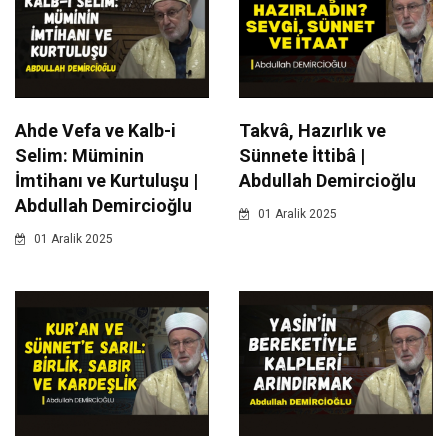
Ahde Vefa ve Kalb-i
Takvâ, Hazırlık ve
Selim: Müminin
Sünnete İttibâ |
İmtihanı ve Kurtuluşu |
Abdullah Demircioğlu
Abdullah Demircioğlu
01 Aralik 2025
01 Aralik 2025