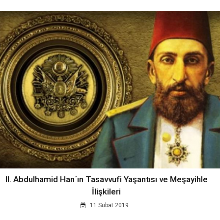
II. Abdulhamid Han´ın Tasavvufi Yaşantısı ve Meşayihle
İlişkileri
11 Subat 2019