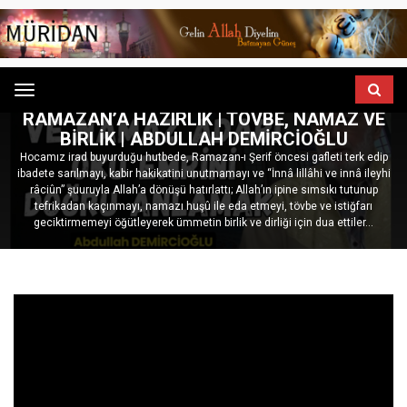
Menu
ANASAYFA
HUTBELER
RAMAZAN’A HAZIRLIK | TÖVBE, NAMAZ VE
BIRLIK | ABDULLAH DEMIRCIOĞLU
Hocamız irad buyurduğu hutbede, Ramazan-ı Şerif öncesi gafleti terk edip
ibadete sarılmayı, kabir hakikatini unutmamayı ve “İnnâ lillâhi ve innâ ileyhi
râciûn” şuuruyla Allah’a dönüşü hatırlattı; Allah’ın ipine sımsıkı tutunup
tefrikadan kaçınmayı, namazı huşû ile eda etmeyi, tövbe ve istiğfarı
geciktirmemeyi öğütleyerek ümmetin birlik ve dirliği için dua ettiler...