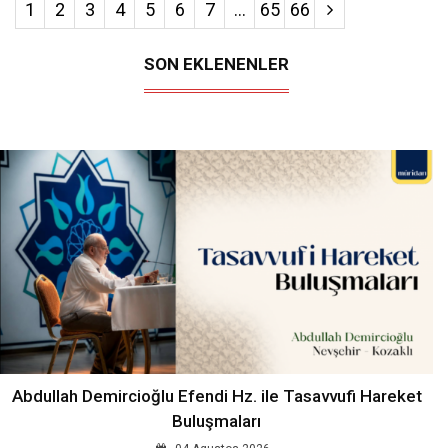
1
2
3
4
5
6
7
...
65
66
SON EKLENENLER
Abdullah Demircioğlu Efendi Hz. ile Tasavvufi Hareket
Buluşmaları