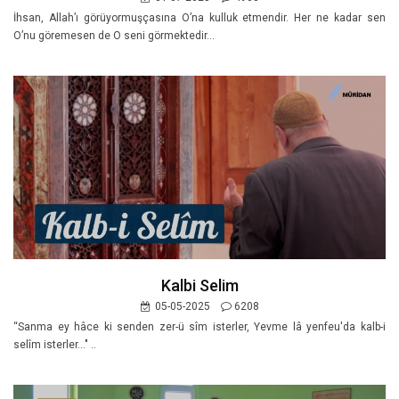
İhsan, Allah’ı görüyormuşçasına O’na kulluk etmendir. Her ne kadar sen
O’nu göremesen de O seni görmektedir...
Kalbi Selim
05-05-2025
6208
“Sanma ey hâce ki senden zer-ü sîm isterler, Yevme lâ yenfeu'da kalb-i
selîm isterler..." ..