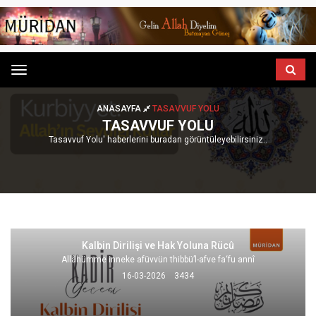
Menu
ANASAYFA
TASAVVUF YOLU
TASAVVUF YOLU
Tasavvuf Yolu' haberlerini buradan görüntüleyebilirsiniz..
Kalbin Dirilişi ve Hak Yoluna Rücû
Allâhümme inneke afüvvün thibbü’l-afve fa‘fu annî
16-03-2026
3434