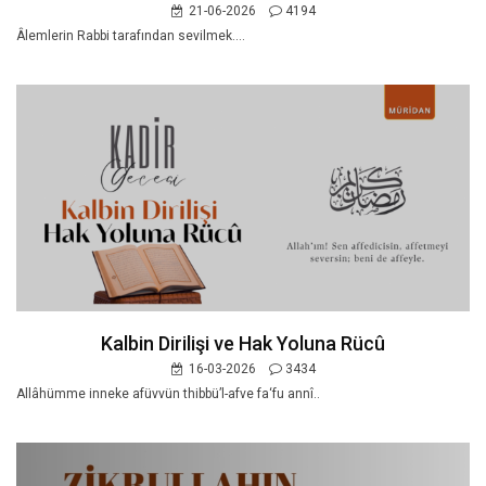
21-06-2026
4194
Âlemlerin Rabbi tarafından sevilmek....
Kalbin Dirilişi ve Hak Yoluna Rücû
16-03-2026
3434
Allâhümme inneke afüvvün thibbü’l-afve fa‘fu annî..