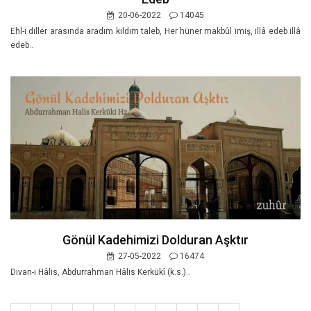
20-06-2022
14045
Ehl-i diller arasında aradım kıldım taleb, Her hüner makbûl imiş, illâ edeb illâ
edeb..
Gönül Kadehimizi Dolduran Aşktır
27-05-2022
16474
Divan-ı Hâlis, Abdurrahman Hâlis Kerkükî (k.s.)..