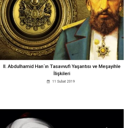
II. Abdulhamid Han´ın Tasavvufi Yaşantısı ve Meşayihle
İlişkileri
11 Subat 2019