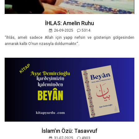
İHLAS: Amelin Ruhu
26-09-2025
5314
“İhlâs, ameli sadece Allah için yapıp nefsin ve gösterişin gölgesinden
arınarak kalbi O’nun rızasıyla doldurmaktır.”..
İslam'ın Özü: Tasavvuf
31-07-2025
4903