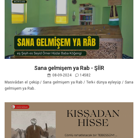
Sana gelmişem ya Rab - ŞİİR
08-09-2024
14582
Masivâdan el çeküp / Sana gelmişem ya Rab / Terk-i dünya eyleyüp / Sana
gelmişem ya Rab..