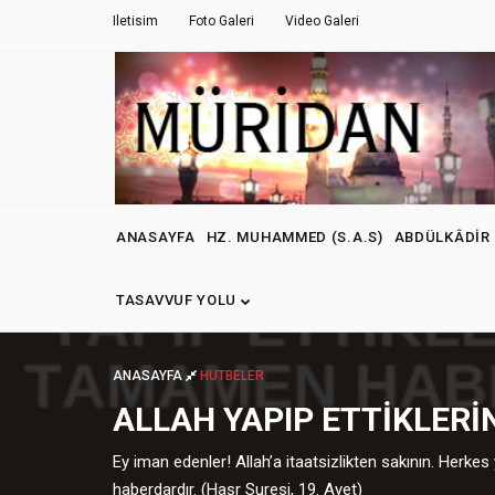
Iletisim
Foto Galeri
Video Galeri
ANASAYFA
HZ. MUHAMMED (S.A.S)
ABDÜLKÂDIR 
TASAVVUF YOLU
ANASAYFA
HUTBELER
ALLAH YAPIP ETTIKLER
Ey iman edenler! Allah’a itaatsizlikten sakının. Herkes 
haberdardır. (Haşr Suresi, 19. Ayet)