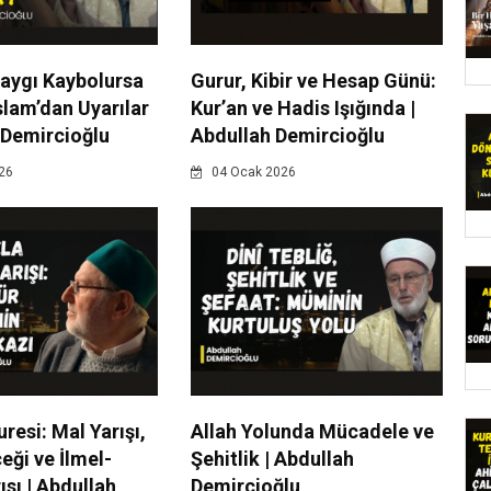
Saygı Kaybolursa
Gurur, Kibir ve Hesap Günü:
slam’dan Uyarılar
Kur’an ve Hadis Işığında |
 Demircioğlu
Abdullah Demircioğlu
26
04 Ocak 2026
resi: Mal Yarışı,
Allah Yolunda Mücadele ve
ği ve İlmel-
Şehitlik | Abdullah
ısı | Abdullah
Demircioğlu