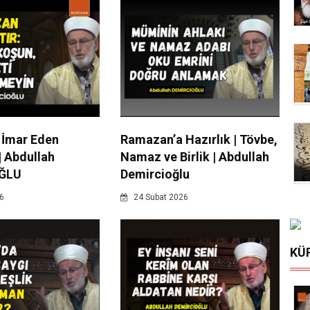
 İmar Eden
Ramazan’a Hazırlık | Tövbe,
| Abdullah
Namaz ve Birlik | Abdullah
ĞLU
Demircioğlu
6
24 Subat 2026
KÜ