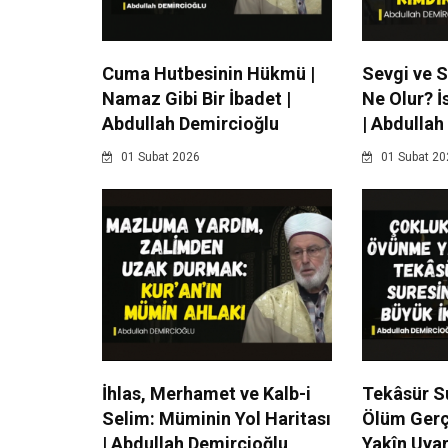
Cuma Hutbesinin Hükmü |
Sevgi ve 
Namaz Gibi Bir İbadet |
Ne Olur? İ
Abdullah Demircioğlu
| Abdullah
01 Subat 2026
01 Subat 20
İhlas, Merhamet ve Kalb-i
Tekâsür Su
Selim: Müminin Yol Haritası
Ölüm Gerçe
| Abdullah Demircioğlu
Yakîn Uyar