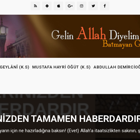
GEYLÂNÎ (K.S)
MUSTAFA HAYRI ÖĞÜT (K.S)
ABDULLAH DEMIRCIO
INIZDEN TAMAMEN HABERDARDI
yarın için ne hazırladığına baksın! (Evet) Allah’a itaatsizlikten sakını