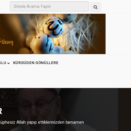
ĞLU
KÜRSÜDEN GÖNÜLLERE
R
n; şüphesiz Allah yapıp ettiklerinizden tamamen