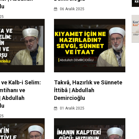
lu
06 Aralik 2025
025
ve Kalb-i Selim:
Takvâ, Hazırlık ve Sünnete
mtihanı ve
İttibâ | Abdullah
| Abdullah
Demircioğlu
lu
01 Aralik 2025
025