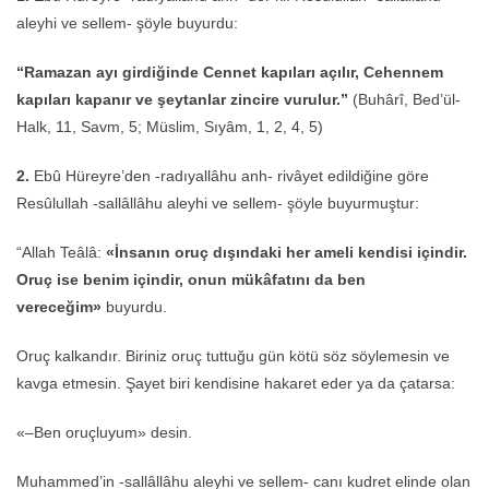
aleyhi ve sellem- şöyle buyurdu:
“Ramazan ayı girdiğinde Cennet kapıları açılır, Cehennem
kapıları kapanır ve şeytanlar zincire vurulur.”
(Buhârî, Bed’ül-
Halk, 11, Savm, 5; Müslim, Sıyâm, 1, 2, 4, 5)
2.
Ebû Hüreyre’den -radıyallâhu anh- rivâyet edildiğine göre
Resûlullah -sallâllâhu aleyhi ve sellem- şöyle buyurmuştur:
“Allah Teâlâ:
«İnsanın oruç dışındaki her ameli kendisi içindir.
Oruç ise benim içindir, onun mükâfatını da ben
vereceğim»
buyurdu.
Oruç kalkandır. Biriniz oruç tuttuğu gün kötü söz söylemesin ve
kavga etmesin. Şayet biri kendisine hakaret eder ya da çatarsa:
«–Ben oruçluyum» desin.
Muhammed’in -sallâllâhu aleyhi ve sellem- canı kudret elinde olan