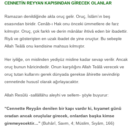
CENNETİN REYYAN KAPISINDAN GİRECEK OLANLAR
Ramazan denildiğinde akla oruç gelir. Oruç, İslâm’ın beş
esasından biridir. Cenâb-ı Hak onu önceki ümmetlere de farz
kılmıştır. Oruç, çok farklı ve derin mânâlar ihtivâ eden bir ibadettir.
Riyâ ve gösterişten en uzak ibadet de yine oruçtur. Bu sebeple
Allah Teâlâ onu kendisine mahsus kılmıştır.
Her iyiliğe, on mislinden yediyüz misline kadar sevap verilir. Ancak
oruç bunun hâricindedir. Onun karşılığını Allah Teâlâ verecek ve
oruç tutan kullarını gerek dünyada gerekse âhirette sevindirip
cennetinde hususî olarak ağırlayacaktır.
Allah Resûlü -sallâllâhu aleyhi ve sellem- şöyle buyurur:
“Cennette Reyyân denilen bir kapı vardır ki, kıyamet günü
oradan ancak oruçlular girecek, onlardan başka kimse
giremeyecektir…”
(Buhârî, Savm, 4; Müslim, Sıyâm, 166)