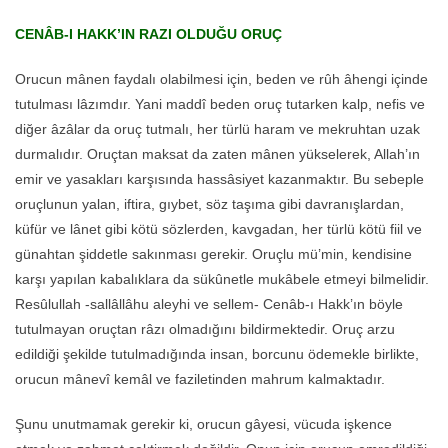
CENÂB-I HAKK’IN RAZI OLDUĞU ORUÇ
Orucun mânen faydalı olabilmesi için, beden ve rûh âhengi içinde
tutulması lâzımdır. Yani maddî beden oruç tutarken kalp, nefis ve
diğer âzâlar da oruç tutmalı, her türlü haram ve mekruhtan uzak
durmalıdır. Oruçtan maksat da zaten mânen yükselerek, Allah’ın
emir ve yasakları karşısında hassâsiyet kazanmaktır. Bu sebeple
oruçlunun yalan, iftira, gıybet, söz taşıma gibi davranışlardan,
küfür ve lânet gibi kötü sözlerden, kavgadan, her türlü kötü fiil ve
günahtan şiddetle sakınması gerekir. Oruçlu mü’min, kendisine
karşı yapılan kabalıklara da sükûnetle mukâbele etmeyi bilmelidir.
Resûlullah -sallâllâhu aleyhi ve sellem- Cenâb-ı Hakk’ın böyle
tutulmayan oruçtan râzı olmadığını bildirmektedir. Oruç arzu
edildiği şekilde tutulmadığında insan, borcunu ödemekle birlikte,
orucun mânevî kemâl ve faziletinden mahrum kalmaktadır.
Şunu unutmamak gerekir ki, orucun gâyesi, vücuda işkence