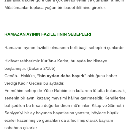
Müslümanlar topluca yoğun bir ibadet iklîmine girerler.
RAMAZAN AYININ FAZİLETİNİN SEBEPLERİ
Ramazan ayının faziletli olmasının belli başlı sebepleri şunlardır:
Hidâyet rehberimiz Kur’ân-ı Kerim, bu ayda indirilmeye
başlamıştır. (Bakara 2/185)
Cenâb-ı Hakk’ın,
“bin aydan daha hayırlı”
olduğunu haber
verdiği Kadir Gecesi bu aydadır.
En mühim sebep de Yüce Rabbimizin kullarına lûtufta bulunarak,
senenin bir ayını kazanç mevsimi hâline getirmesidir. Kendilerine
bahşedilen bu fırsatı değerlendiren mü’minler, Kitap ve Sünnet-i
Seniyye’yi bir ay boyunca hayatlarına yansıtır, böylece büyük
ecirler kazanmış ve günahları da affedilmiş olarak bayram
sabahına çıkarlar.