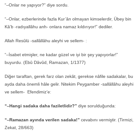
“–Onlar ne yapıyor?” diye sordu.
“–Onlar, ezberlerinde fazla Kur’ân olmayan kimselerdir, Übey bin
Kâ’b -radıyallâhu anh- onlara namaz kıldırıyor!” dediler.
Allah Resûlü -sallâllâhu aleyhi ve sellem- :
“–İsabet etmişler, ne kadar güzel ve iyi bir şey yapıyorlar!”
buyurdu. (Ebû Dâvûd, Ramazan, 1/1377)
Diğer taraftan, gerek farz olan zekât, gerekse nâfile sadakalar, bu
ayda daha önemli hâle gelir. Nitekim Peygamber -sallâllâhu aleyhi
ve sellem- Efendimiz’e:
“–Hangi sadaka daha faziletlidir?”
diye sorulduğunda:
“–Ramazan ayında verilen sadaka!”
cevabını vermiştir. (Tirmizi,
Zekat, 28/663)