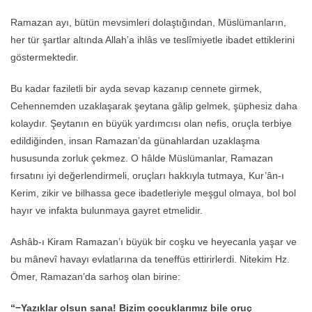
Ramazan ayı, bütün mevsimleri dolaştığından, Müslümanların,
her tür şartlar altında Allah’a ihlâs ve teslîmiyetle ibadet ettiklerini
göstermektedir.
Bu kadar faziletli bir ayda sevap kazanıp cennete girmek,
Cehennemden uzaklaşarak şeytana gâlip gelmek, şüphesiz daha
kolaydır. Şeytanın en büyük yardımcısı olan nefis, oruçla terbiye
edildiğinden, insan Ramazan’da günahlardan uzaklaşma
hususunda zorluk çekmez. O hâlde Müslümanlar, Ramazan
fırsatını iyi değerlendirmeli, oruçları hakkıyla tutmaya, Kur’ân-ı
Kerim, zikir ve bilhassa gece ibadetleriyle meşgul olmaya, bol bol
hayır ve infakta bulunmaya gayret etmelidir.
Ashâb-ı Kiram Ramazan’ı büyük bir coşku ve heyecanla yaşar ve
bu mânevî havayı evlatlarına da teneffüs ettirirlerdi. Nitekim Hz.
Ömer, Ramazan’da sarhoş olan birine:
“−Yazıklar olsun sana! Bizim çocuklarımız bile oruç