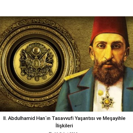
II. Abdulhamid Han´ın Tasavvufi Yaşantısı ve Meşayihle
İlişkileri