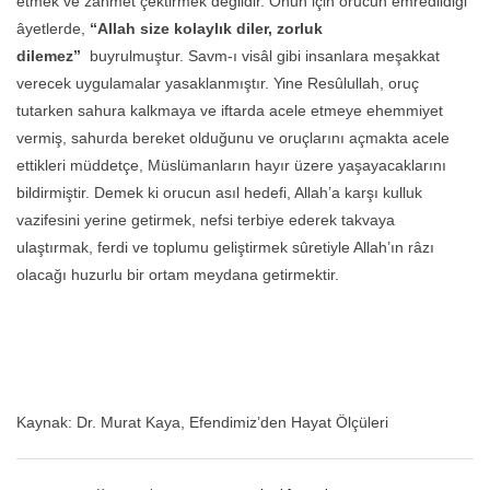
etmek ve zahmet çektirmek değildir. Onun için orucun emredildiği
âyetlerde,
“Allah size kolaylık diler, zorluk
dilemez”
buyrulmuştur. Savm-ı visâl gibi insanlara meşakkat
verecek uygulamalar yasaklanmıştır. Yine Resûlullah, oruç
tutarken sahura kalkmaya ve iftarda acele etmeye ehemmiyet
vermiş, sahurda bereket olduğunu ve oruçlarını açmakta acele
ettikleri müddetçe, Müslümanların hayır üzere yaşayacaklarını
bildirmiştir. Demek ki orucun asıl hedefi, Allah’a karşı kulluk
vazifesini yerine getirmek, nefsi terbiye ederek takvaya
ulaştırmak, ferdi ve toplumu geliştirmek sûretiyle Allah’ın râzı
olacağı huzurlu bir ortam meydana getirmektir.
Kaynak: Dr. Murat Kaya, Efendimiz’den Hayat Ölçüleri