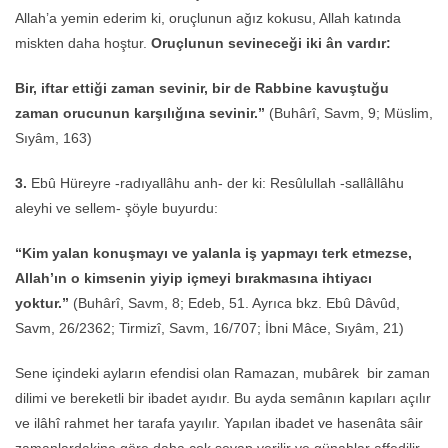
Allah’a yemin ederim ki, oruçlunun ağız kokusu, Allah katında
miskten daha hoştur.
Oruçlunun sevineceği iki ân vardır:
Bir, iftar ettiği zaman sevinir, bir de Rabbine kavuştuğu
zaman orucunun karşılığına sevinir.”
(Buhârî, Savm, 9; Müslim,
Sıyâm, 163)
3.
Ebû Hüreyre -radıyallâhu anh- der ki: Resûlullah -sallâllâhu
aleyhi ve sellem- şöyle buyurdu:
“Kim yalan konuşmayı ve yalanla iş yapmayı terk etmezse,
Allah’ın o kimsenin yiyip içmeyi bırakmasına ihtiyacı
yoktur.”
(Buhârî, Savm, 8; Edeb, 51. Ayrıca bkz. Ebû Dâvûd,
Savm, 26/2362; Tirmizî, Savm, 16/707; İbni Mâce, Sıyâm, 21)
Sene içindeki ayların efendisi olan Ramazan, mubârek bir zaman
dilimi ve bereketli bir ibadet ayıdır. Bu ayda semânın kapıları açılır
ve ilâhî rahmet her tarafa yayılır. Yapılan ibadet ve hasenâta sâir
zamanlardakine göre daha çok sevap verilir ve günahlar affedilir.