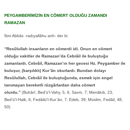
PEYGAMBERİMİZİN EN CÖMERT OLDUĞU ZAMANDI
RAMAZAN
İbni Abbâs -radıyallâhu anh- der ki:
“Resûlullah insanların en cömerdi idi. Onun en cömert
olduğu vakitler de Ramazan’da Cebrâil ile buluştuğu
zamanlardı. Cebrâil, Ramazan’ın her gecesi Hz. Peygamber ile
buluşur, (karşılıklı) Kur’ân okurlardı. Bundan dolayı
Resûlullah, Cebrâil ile buluştuğunda, esmek için engel
tanımayan bereketli rüzgârlardan daha cömert
olurdu.”
(Buhârî, Bed’ü’l-Vahy, 5, 6; Savm, 7; Menâkıb, 23;
Bed’ü’l-Halk, 6; Fedâilü’l-Kur’ân, 7; Edeb, 39; Müslim, Fedâil, 48,
50)