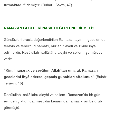
tutmaktadır”
demiştir. (Buhârî, Savm, 47)
RAMAZAN GECELERİ NASIL DEĞERLENDİRİLMELİ?
Gündüzleri oruçla değerlendirilen Ramazan ayının, geceleri de
terâvih ve teheccüd namazı, Kur’ân tilâveti ve zikirle ihyâ
edilmelidir. Resûlullah -sallâllâhu aleyhi ve sellem- şu müjdeyi
verir:
“Kim, inanarak ve sevâbını Allah’tan umarak Ramazan
gecelerini ihyâ ederse, geçmiş günahları affolunur.”
(Buhârî,
Terâvih, 46)
Resûlullah -sallâllâhu aleyhi ve sellem- Ramazan’da bir gün
evinden çıktığında, mescidin kenarında namaz kılan bir grub
görmüştü.