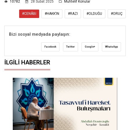
10782
28 Subat 2025
Muhtelif Konular
#CENÂBI
#HAKK’IN
#RAZI
#OLDUĞU
#ORUÇ
Bizi sosyal medyada paylaşın:
Facebook
Twitter
Google+
WhatsApp
İLGILI HABERLER