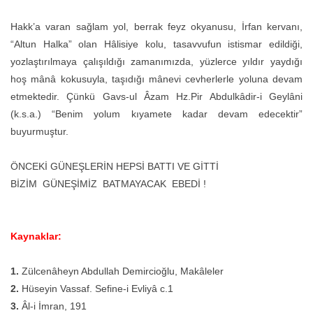
Hakk’a varan sağlam yol, berrak feyz okyanusu, İrfan kervanı,
“Altun Halka” olan Hâlisiye kolu, tasavvufun istismar edildiği,
yozlaştırılmaya çalışıldığı zamanımızda, yüzlerce yıldır yaydığı
hoş mânâ kokusuyla, taşıdığı mânevi cevherlerle yoluna devam
etmektedir. Çünkü Gavs-ul Âzam Hz.Pir Abdulkâdir-i Geylâni
(k.s.a.) “Benim yolum kıyamete kadar devam edecektir”
buyurmuştur.
ÖNCEKİ GÜNEŞLERİN HEPSİ BATTI VE GİTTİ
BİZİM GÜNEŞİMİZ BATMAYACAK EBEDİ !
Kaynaklar:
1.
Zülcenâheyn Abdullah Demircioğlu, Makâleler
2.
Hüseyin Vassaf. Sefine-i Evliyâ c.1
3.
Âl-i İmran, 191