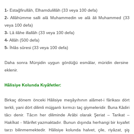
1-
Estağfirullâh, Elhamdulillâh (33 veya 100 defa)
2-
Allâhümme salli alâ Muhammedin ve alâ âli Muhammed (33
veya 100 defa)
3-
Lâ ilâhe illallâh (33 veya 100 defa)
4-
Allâh (500 defa)
5-
İhlâs sûresi (33 veya 100 defa)
Daha sonra Mürşidin uygun gördüğü esmâlar, müridin dersine
eklenir.
Hâlisiye Kolunda Kıyâfetler:
Birkaç dönem önceki Hâlisiye meşâyıhının alâmet-i fârikası dört
terkli, yani dört dilimli müjganlı kırmızı taç giymeleridir. Buna Kâdiri
tâcı denir. Tâcın her diliminde Arâbi olarak Şeriat – Tarikat –
Hakîkat - Mârifet yazmaktadır. Bunun dışında herhangi bir kıyafet
tarzı bilinmemektedir. Hâlisiye kolunda halvet, çile, riyâzat, şiş