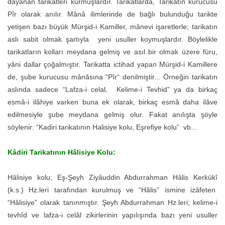
dayanan tarikatleri kurmuşlardır. Tarikatlarda, Tarikatın kurucusu
Pîr olarak anılır. Mânâ ilimlerinde de bağlı bulunduğu tarikte
yetişen bazı büyük Mürşid-i Kamiller, mânevi işaretlerle; tarikatın
aslı sabit olmak şartıyla yeni usuller koymuşlardır. Böylelikle
tarikatların kolları meydana gelmiş ve asıl bir olmak üzere füru,
yâni dallar çoğalmıştır. Tarikatta ictihad yapan Mürşid-i Kamillere
de, şube kurucusu mânâsına “Pîr“ denilmiştir... Örneğin tarikatın
aslında sadece “Lafza-i celal, Kelime-i Tevhid” ya da birkaç
esmâ-i ilâhiye varken buna ek olarak, birkaç esmâ daha ilâve
edilmesiyle şube meydana gelmiş olur. Fakat anılışta şöyle
söylenir: “Kadiri tarikatının Halisiye kolu, Eşrefiye kolu” vb...
Kâdiri Tarikatının Hâlisiye Kolu:
Hâlisiye kolu; Eş-Şeyh Ziyâuddin Abdurrahman Hâlis Kerkükî
(k.s.) Hz.leri tarafından kurulmuş ve “Hâlis” ismine izâfeten
“Hâlisiye” olarak tanınmıştır. Şeyh Abdurrahman Hz.leri; kelime-i
tevhîd ve lafza-i celâl zikirlerinin yapılışında bazı yeni usuller