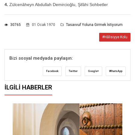
4.
Zülcenâheyn Abdullah Demircioğlu, Şifâhi Sohbetler
30765
01 Ocak 1970
Tasavvuf Yoluna Girmek İstiyorum
#Hâlisiyye Kolu
Bizi sosyal medyada paylaşın:
Facebook
Twitter
Google+
WhatsApp
İLGILI HABERLER