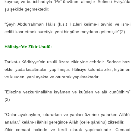
koymuş ve bu ictihadıyla “Pir” ünvânını almıştır. Sefine-i Evliyâ’da
şu şekilde geçmektedir:
“Şeyh Abdurrahman Hâlis (k.s.) Hz.leri kelime-i tevhîd ve ism-i
celâli kasr etmek suretiyle yeni bir şûbe meydana getirmiştir”(2)
Hâlisiye’de Zikir Usulü:
Tarikat-ı Kâdiriyye’nin usulü üzere zikir yine cehrîdir. Sadece bazı
ekler yada kısaltmalar yapılmıştır. Hâlisiye kolunda zikir; kıyâmen
ve kuuden, yani ayakta ve oturarak yapılmaktadır.
”Ellezîne yezkurûnallâhe kıyâmen ve kuûden ve alâ cunûbihim”
(3)
“Onlar ayaktayken, otururken ve yanları üzerine yatarken Allâh'ı
anarlar.” kelâm-ı ilâhisi gereğince Allâh (celle şânühu) zikredilir.
Zikir cemaat halinde ve ferdî olarak yapılmaktadır. Cemaat