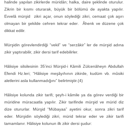
halinde yapılan zikirlerde müridân; halka, daire şeklinde oturulur.
Zikrin bir kısmı oturarak, büyük bir bölümü de ayakta yapılır.
Evvelâ mürşid zikri açar, onun söylediği zikri, cemaat çok aşırı
olmayan bir şekilde cehren tekrar eder. Âhenk ve düzene çok
dikkat edilir.
Mürşidin görevlendirdiği “vekil” ve “serzâkir” ler de mürşid adına
zikir yaptırabilir, zikir dersi tarif edebilirler.
Hâlisiye silsilesinin 35’inci Mürşid-i Kâmili Zülcenâheyn Abdullah
Efendi Hz.leri; “Hâlisiye meşâyıhının zikirde, kudüm vb. mûsiki
aletlerini asla kullanmadığını” belirtmiştir.(4)
Hâlisiye kolunda zikir tarifi; şeyh-i kâmile ya da görev verdiği bir
müridine müracaatla yapılır. Zikir tarifinde mürşid ve mürid diz
dize otururlar. Mürşid “Mübayaa” ayetini okur, sonra zikri tarif
eder. Mürşidin söylediği zikri, mürid tekrar eder ve zikir tarifi
tamamlanır. Hâlisiye kolunun ilk zikir dersi şudur: