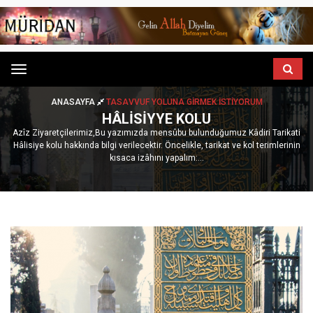
Menu
ANASAYFA
TASAVVUF YOLUNA GIRMEK İSTIYORUM
HÂLISIYYE KOLU
Azîz Ziyaretçilerimiz,Bu yazımızda mensûbu bulunduğumuz Kâdiri Tarikati
Hâlisiye kolu hakkında bilgi verilecektir. Öncelikle, tarikat ve kol terimlerinin
kısaca izâhını yapalım:...