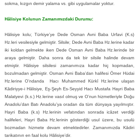
sokma, kızgın demir yalama vs. gibi uygulamalar yoktur.
Hâlisiye Kolunun Zamanımızdaki Durumu:
Hâlisiye kolu; Türkiye’ye Dede Osman Avni Baba Urfavi (K.s)
Hz.leri vesilesiyle gelmiştir. Silsile; Dede Avni Baba Hz.lerine kadar
iki koldan gelmekte iken Dede Osman Avni Baba Hz.lerinde bir
araya gelmiştir. Daha sonra da tek bir silsile halinde devam
etmiştir. Hâlisiye silsilesi zamanımıza kadar hiç kopmadan,
bozulmadan gelmiştir. Osman Avni Baba’dan halifesi Ömer Hüdai
Hz.lerine O’ndanda Hacı Muhammed Kürkî Hz.lerine ulaşan
Kâdiriyye-i Hâlisiye, Eş-Şeyh Es-Seyyid Hacı Mustafa Hayri Baba
Malatyevi (k.s.) Hz.lerine vasıl olmuş ve O’nun hizmetleriyle Doğu
Anadolu’dan Batı Anadolu’ya oradan da tüm dünyaya yayılmıştır.
Hayri Baba (k.s) Hz.lerinin vefatından sonrada icâzet verdiği
halifeleri, Hayri Baba Hz.lerinin gösterdiği usul üzere, bu usulü
bozmadan hizmete devam etmektedirler. Zamanımızda Kâdiri
tarikatının en faal kolu Hâlisiye’dir.