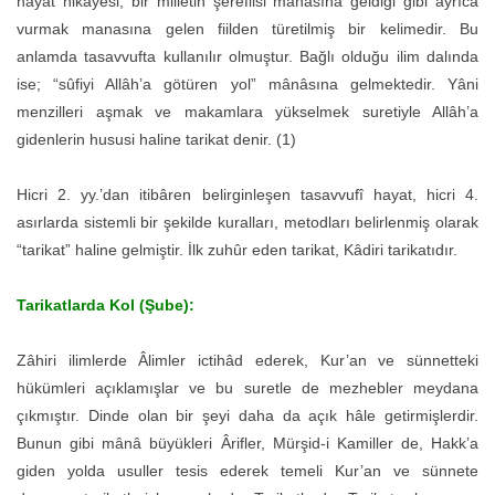
hayat hikâyesi, bir milletin şereflisi mânâsına geldiği gibi ayrıca
vurmak manasına gelen fiilden türetilmiş bir kelimedir. Bu
anlamda tasavvufta kullanılır olmuştur. Bağlı olduğu ilim dalında
ise; “sûfiyi Allâh’a götüren yol” mânâsına gelmektedir. Yâni
menzilleri aşmak ve makamlara yükselmek suretiyle Allâh’a
gidenlerin hususi haline tarikat denir. (1)
Hicri 2. yy.’dan itibâren belirginleşen tasavvufî hayat, hicri 4.
asırlarda sistemli bir şekilde kuralları, metodları belirlenmiş olarak
“tarikat” haline gelmiştir. İlk zuhûr eden tarikat, Kâdiri tarikatıdır.
Tarikatlarda Kol (Şube):
Zâhiri ilimlerde Âlimler ictihâd ederek, Kur’an ve sünnetteki
hükümleri açıklamışlar ve bu suretle de mezhebler meydana
çıkmıştır. Dinde olan bir şeyi daha da açık hâle getirmişlerdir.
Bunun gibi mânâ büyükleri Ârifler, Mürşid-i Kamiller de, Hakk’a
giden yolda usuller tesis ederek temeli Kur’an ve sünnete