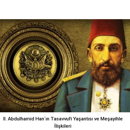
II. Abdulhamid Han´ın Tasavvufi Yaşantısı ve Meşayihle
İlişkileri