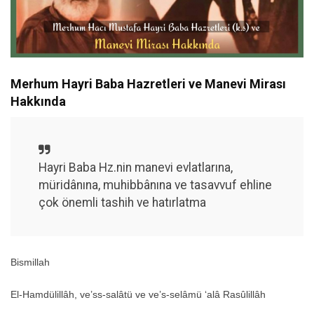
Merhum Hayri Baba Hazretleri ve Manevi Mirası
Hakkında
Hayri Baba Hz.nin manevi evlatlarına,
müridânına, muhibbânına ve tasavvuf ehline
çok önemli tashih ve hatırlatma
Bismillah
El-Hamdülillâh, ve’ss-salâtü ve ve’s-selâmü ‘alâ Rasûlillâh