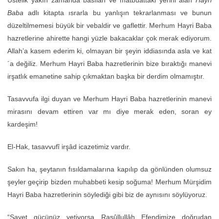
Baba
adlı kitapta ısrarla bu yanlışın tekrarlanması ve bunun
düzeltilmemesi büyük bir vebaldir ve gaflettir. Merhum Hayri Baba
hazretlerine ahirette hangi yüzle bakacaklar çok merak ediyorum.
Allah’a kasem ederim ki, olmayan bir şeyin iddiasında asla ve kat
´a değiliz. Merhum Hayri Baba hazretlerinin bize bıraktığı manevi
irşatlık emanetine sahip çıkmaktan başka bir derdim olmamıştır.
Tasavvufa ilgi duyan ve Merhum Hayri Baba hazretlerinin manevi
mirasını devam ettiren var mı diye merak eden, soran ey
kardeşim!
El-Hak, tasavvufî irşâd icazetimiz vardır.
Sakın ha, şeytanın fısıldamalarına kapılıp da gönlünden olumsuz
şeyler geçirip bizden muhabbeti kesip soğuma! Merhum Mürşidim
Hayri Baba hazretlerinin söylediği gibi biz de aynısını söylüyoruz.
“Şayet gücünüz yetiyorsa Rasûllullâh Efendimize doğrudan