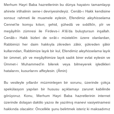
Merhum Hayri Baba hazretlerinin bu dünya hayatını tamamlayıp
ahirete irtihalinin sene-i devriyesindeyiz. Cenâb-ı Hakk kendisine
sonsuz rahmeti ile muamele eylesin, Efendimiz
aleyhisselama
Cennet’te komşu kılsın; şehid, şühedâ ve sıddîkîn, pîr ve
meşâyihîn zümresi ile Firdevs-i A‘lâ’da buluştursun inşallah.
Cenâb-ı Hakk bizleri de sırât-ı müstekîm üzere olanlardan,
Rabbimizi her daim hakkıyla zikreden zâkir, şükreden şâkir
kullarından, Rabbimize layık bir kul, Efendimiz
aleyhisselama
layık
bir ümmet, pîr ve meşâyihimize layık sadık birer evlat eylesin ve
Ümmet-i Muhammed’in bilerek veya bilmeyerek işledikleri
hatalarını, kusurlarını affeylesin. (Âmin)
Bu vesileyle yıllardır müzminleşen bir sorunu, üzerinde çokça
spekülasyon yapılan bir hususu açıklamayı zaruret kabilinde
görüyoruz. Konu, Merhum Hayri Baba hazretlerinin internet
üzerinde dolaşan daktilo yazısı ile yazılmış manevi vasiyetnamesi
hakkında olacaktır. Öncelikle şunu belirtmek isteriz ki maksadımız