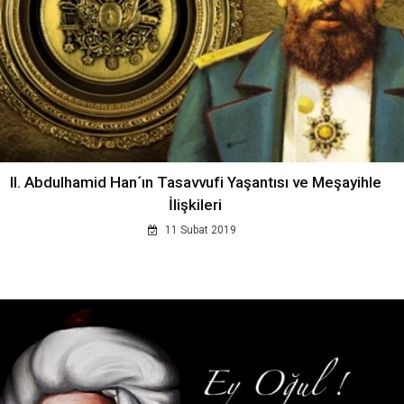
II. Abdulhamid Han´ın Tasavvufi Yaşantısı ve Meşayihle
İlişkileri
11 Subat 2019