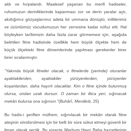
aldı ve hırpalandı. Maalesef yaşanan bu menfi hadiseler,
ruhumuzun derinliklerinde kapanması zor ve derin yaralar açtı,
akıttığımız gözyaşlarımız adeta bir ummana dönüştü, iniltilerimiz
ve üzüntümüz vücudumuzun her zerresine kadar nüfuz etti. Hal
böyleyken tarîkimizin daha fazla zarar görmemesi için, aşağıda
belirtilen fitne hadisinde özellikle hem büyük ölçekte hem de
küçük ölçekteki fitne dönemlerinde yapılması gerekenler birer
birer sıralanmıştır.
“Yakında büyük fitneler olacak, o fitnelerde (yerinde) oturanlar
ayaktakilerden, ayaktakiler yürüyenlerden, yürüyenler
koşanlardan, daha hayırlı olacaklar. Kim o fitne içinde bulunmuş
olursa, ondan uzak dursun. O zaman bir iltica yeri, sığınacak
mekân bulursa ona sığınsın.”
(Buhârî,
Menâkıb,
25)
Bu hadis-i şeriften mülhem, sığınılacak bir mekân olarak fitne
ateşinin söndürülmesi için bir belli bir süre sükut etmeyi güvenli bir
liman olarak seçtik. Bu süreçte Merhum Hayri Baba hazretlerinin