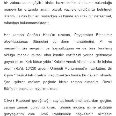
bir zuhuratta meşâyih-i kirâm hazretlerinin de hazır bulunduğu
manevi bir ortamda imam olarak vazifelendirdiğimizi belirtmek
isterim. Bütün bunları söylerken kalbimde en ufak bir nefsaniyet,
tabasbus bulunmamaktadır.
Her zaman Cenâb-ı Hakk’ın rızasını, Peygamber Efendimiz
aleyhisselamın
Sünnetini ve derin muhabbetini, Pir ve
meşâyihimizin sevgisini ve hoşnutluğunu ve de bize bırakmış
olduğu manevi mirası olan irşatlık vazifesini yerine getirmeye
gayret ettim. Kırk küsur yıldır “Kalpler Ancak Allah’ın zikri ile felaha
erer.” (Ra‘d, 13/28) ayetini Ümmeti Muhammed’e hatırlattım. Bir
kişiye “Gelin Allah diyelim” dedirtmekten başka bir davam olmadı.
Şan, şöhret, makam peşinde hiçbir zaman olmadım. Rıza-i
Bârî’den başka bir niyetim olmadı.
Cilve-i Rabbanî gereği ağır sayılabilecek imtihanlardan geçtim,
zaman zaman gönlümü kıran, ruhumu inciten, içime akıttığım
gözyaşlarım oldu. Ama Rabbimden başkasının bilmesini