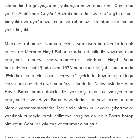
istemedim bu gözyaşlarımı, yakarışlarımı ve dualarımı. Çünkü bu
yol Pir Abdülkadir Geylânî Hazretlerinin de buyurduğu gibi dikenli
bir yoldu ve ayağımıza batan ve ruhumuzu kanatan dikenler ne
yazık ki çoktu.
Maalesef ruhumuzu kanatan, içimizi yaralayan bu dikenlerden bir
tanesi de Merhum Hayri Babamız adına daktilo ile yazılmış olan
tartışmalı manevi vasiyetnamesidir. Merhum Hayri Baba
hazretlerinin sağlığında iken 1973 senesinde iki şahit huzurunda
“Evladım sana bir icazet vereyim.” şeklinde buyurmuş olduğu
icazet hala bendedir ve muhafaza altındadır. Dolayısıyla Merhum
Hayri Baba adına daktilo ile yazılmış olan bu vasiyetname
tartışmalıdır ve Hayri Baba hazretlerinin manevi mirasını tam
olarak yansıtmamaktadır. İçerisinde birtakım ilaveler çıkartmalar
yapılmak suretiyle tamir edilmeye çalışılsa da artık Basra harap
olmuştur. Gönüller yıkılmış ve tarumar olmuştur.
Üstelik yakın zamanda basılan ve matbuattaki yerini alan
Hayri