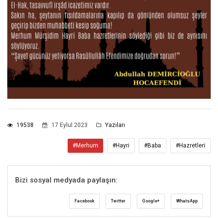
19538
17 Eylul 2023
Yazıları
#Merhum
#Hayri
#Baba
#Hazretleri
Bizi sosyal medyada paylaşın:
Facebook
Twitter
Google+
WhatsApp