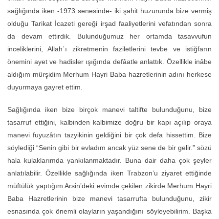
sağlığında iken -1973 senesinde- iki şahit huzurunda bize vermiş
olduğu Tarikat İcazeti gereği irşad faaliyetlerini vefatından sonra
da devam ettirdik. Bulunduğumuz her ortamda tasavvufun
inceliklerini, Allah´ı zikretmenin faziletlerini tevbe ve istiğfarın
önemini ayet ve hadisler ışığında defâatle anlattık. Özellikle inâbe
aldığım mürşidim Merhum Hayri Baba hazretlerinin adını herkese
duyurmaya gayret ettim.
Sağlığında iken bize birçok manevi taltifte bulunduğunu, bize
tasarruf ettiğini, kalbinden kalbimize doğru bir kapı açılıp oraya
manevi fuyuzâtın tazyikinin geldiğini bir çok defa hissettim. Bize
söylediği “Senin gibi bir evladım ancak yüz sene de bir gelir.” sözü
hala kulaklarımda yankılanmaktadır. Buna dair daha çok şeyler
anlatılabilir. Özellikle sağlığında iken Trabzon’u ziyaret ettiğinde
müftülük yaptığım Arsin’deki evimde çekilen zikirde Merhum Hayri
Baba Hazretlerinin bize manevi tasarrufta bulunduğunu, zikir
esnasında çok önemli olayların yaşandığını söyleyebilirim. Başka