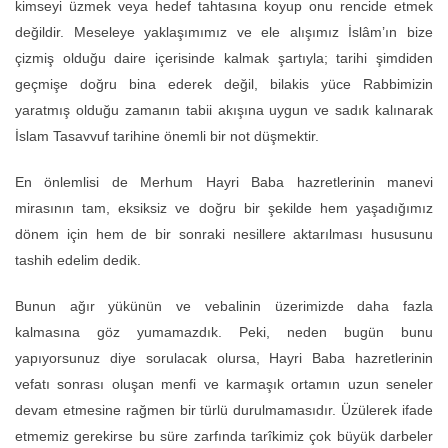
kimseyi üzmek veya hedef tahtasına koyup onu rencide etmek
değildir. Meseleye yaklaşımımız ve ele alışımız İslâm’ın bize
çizmiş olduğu daire içerisinde kalmak şartıyla; tarihi şimdiden
geçmişe doğru bina ederek değil, bilakis yüce Rabbimizin
yaratmış olduğu zamanın tabii akışına uygun ve sadık kalınarak
İslam Tasavvuf tarihine önemli bir not düşmektir.
En önlemlisi de Merhum Hayri Baba hazretlerinin manevi
mirasının tam, eksiksiz ve doğru bir şekilde hem yaşadığımız
dönem için hem de bir sonraki nesillere aktarılması hususunu
tashih edelim dedik.
Bunun ağır yükünün ve vebalinin üzerimizde daha fazla
kalmasına göz yumamazdık. Peki, neden bugün bunu
yapıyorsunuz diye sorulacak olursa, Hayri Baba hazretlerinin
vefatı sonrası oluşan menfi ve karmaşık ortamın uzun seneler
devam etmesine rağmen bir türlü durulmamasıdır. Üzülerek ifade
etmemiz gerekirse bu süre zarfında tarîkimiz çok büyük darbeler