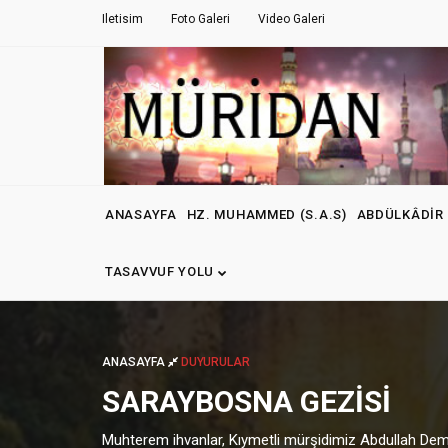
Iletisim
Foto Galeri
Video Galeri
ANASAYFA
HZ. MUHAMMED (S.A.S)
ABDÜLKÂDIR 
TASAVVUF YOLU
ANASAYFA
DUYURULAR
SARAYBOSNA GEZISI
Muhterem ihvanlar, Kıymetli mürşidimiz Abdullah Demirc