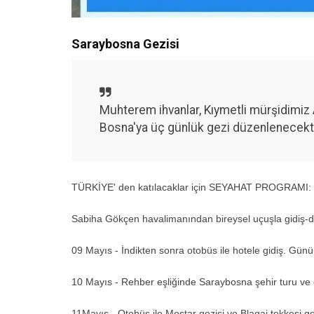
Saraybosna Gezisi
Muhterem ihvanlar, Kıymetli mürşidimiz A
Bosna'ya üç günlük gezi düzenlenecektir
TÜRKİYE' den katılacaklar için SEYAHAT PROGRAMI:
Sabiha Gökçen havalimanından bireysel uçuşla gidiş-dö
09 Mayıs - İndikten sonra otobüs ile hotele gidiş. Günü
10 Mayıs - Rehber eşliğinde Saraybosna şehir turu v
11Mayıs - Otobüs ile Mostar gezisi ve Blagaj tekkesi ge