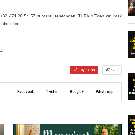
a +32 474 20 54 57 numaralı telefondan, TÜRKİYE'den katılmak
labilirler.
24
#Saraybosna
#Gezisi
Facebook
Twitter
Google+
WhatsApp