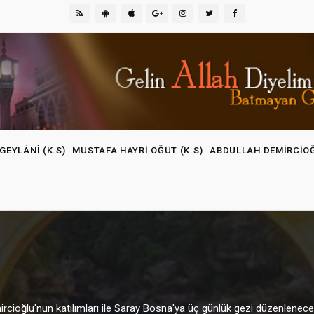
GEYLÂNÎ (K.S)
MUSTAFA HAYRI ÖĞÜT (K.S)
ABDULLAH DEMIRCIO
ioğlu'nun katılımları ile Saray Bosna'ya üç günlük gezi düzenlenecektir