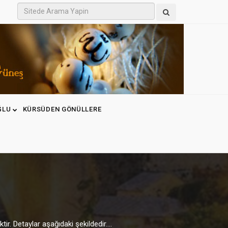
ĞLU
KÜRSÜDEN GÖNÜLLERE
. Detaylar aşağıdaki şekildedir....