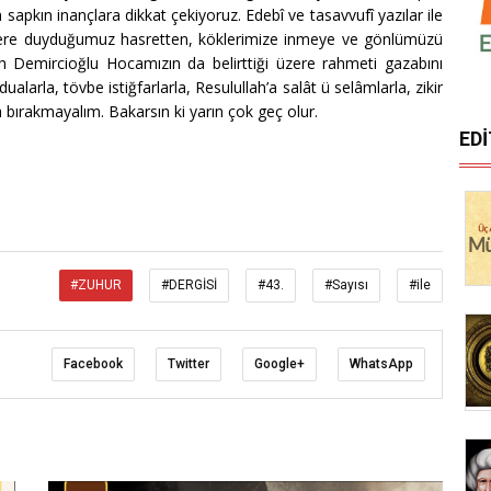
apkın inançlara dikkat çekiyoruz. Edebî ve tasavvufî yazılar ile
klere duyduğumuz hasretten, köklerimize inmeye ve gönlümüzü
 Demircioğlu Hocamızın da belirttiği üzere rahmeti gazabını
arla, tövbe istiğfarlarla, Resulullah’a salât ü selâmlarla, zikir
a bırakmayalım. Bakarsın ki yarın çok geç olur.
ED
#ZUHUR
#DERGİSİ
#43.
#Sayısı
#ile
Facebook
Twitter
Google+
WhatsApp