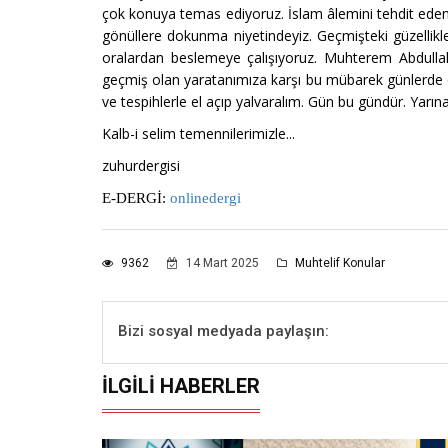
çok konuya temas ediyoruz. İslam âlemini tehdit eden s
gönüllere dokunma niyetindeyiz. Geçmişteki güzelli
oralardan beslemeye çalışıyoruz. Muhterem Abdullah
geçmiş olan yaratanımıza karşı bu mübarek günlerde dual
ve tespihlerle el açıp yalvaralım. Gün bu gündür. Yarın
Kalb-i selim temennilerimizle...
zuhurdergisi
E-DERGİ:
onlinedergi
9362
14 Mart 2025
Muhtelif Konular
Bizi sosyal medyada paylaşın:
İLGILI HABERLER