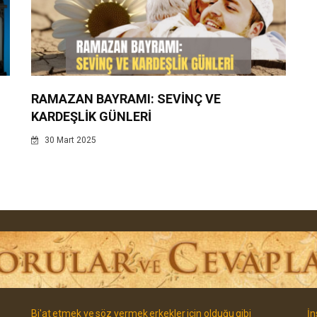
RAMAZAN BAYRAMI: SEVİNÇ VE
KARDEŞLİK GÜNLERİ
30 Mart 2025
Bi'at etmek ve söz vermek erkekler icin olduğu gibi
İn