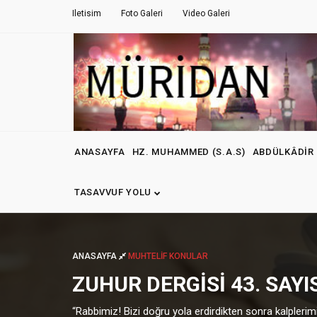
Iletisim
Foto Galeri
Video Galeri
ANASAYFA
HZ. MUHAMMED (S.A.S)
ABDÜLKÂDIR 
TASAVVUF YOLU
ANASAYFA
MUHTELIF KONULAR
ZUHUR DERGİSİ 43. SAYI
“Rabbimiz! Bizi doğru yola erdirdikten sonra kalplerimi