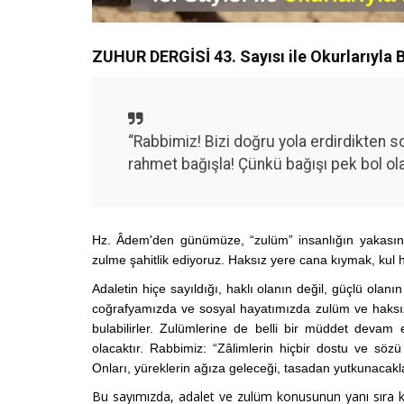
ZUHUR DERGİSİ 43. Sayısı ile Okurlarıyla 
“Rabbimiz! Bizi doğru yola erdirdikten so
rahmet bağışla! Çünkü bağışı pek bol olan
Hz. Âdem'den günümüze, “zulüm” insanlığın yakasın
zulme şahitlik ediyoruz. Haksız yere cana kıymak, kul 
Adaletin hiçe sayıldığı, haklı olanın değil, güçlü ola
coğrafyamızda ve sosyal hayatımızda zulüm ve haksızlı
bulabilirler. Zulümlerine de belli bir müddet devam
olacaktır. Rabbimiz: “Zâlimlerin hiçbir dostu ve sözü
Onları, yüreklerin ağıza geleceği, tasadan yutkunacakl
Bu sayımızda, adalet ve zulüm konusunun yanı sıra k