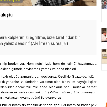
Buluştu
nra kalplerimizi eğriltme, bize tarafından bir
 yalnız sensin!” (Al-i İmran suresi, 8)
ı hiç bırakmıyor. Hem nefsimizde hem de ictimâî hayatımızda
hakkına girmek, devlet malı yemek ve daha niceleri...
nın haklı olduğu zamanlardan geçiyoruz. Özellikle Gazze'de, İslâm
k yapanlar, zulümlerine yardımcı olan bir takım bayağı kişiler
 edebilirler ancak zulümle âbâd olanların sonu mutlaka berbat
 dinlenecek şefaatçısı yoktur.” (Mü’min sûresi, 18) buyuruyor.
arı, yaklaşan kıyamet günü ile uyarıyoruz.
ültür dünyamızın zenginliklerinden gönül dünyamıza kadar pek