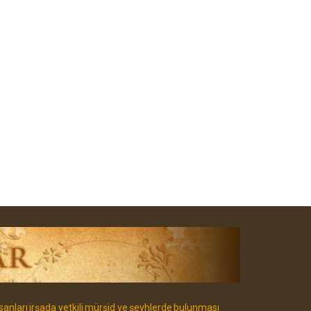
sanları irşada yetkili mürşid ve şeyhlerde bulunması