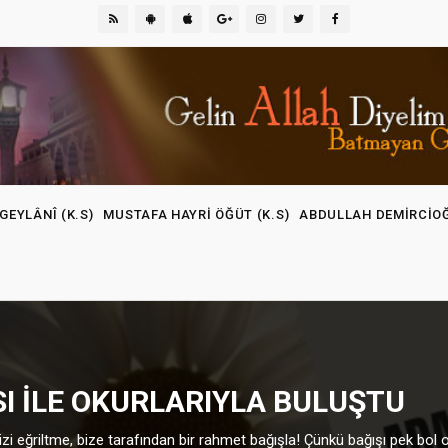
GEYLÂNÎ (K.S)
MUSTAFA HAYRI ÖĞÜT (K.S)
ABDULLAH DEMIRCIO
SI ILE OKURLARIYLA BULUŞTU
zi eğriltme, bize tarafından bir rahmet bağışla! Çünkü bağışı pek bol ola