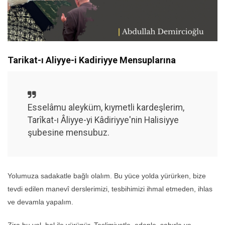
Tarikat-ı Aliyye-i Kadiriyye Mensuplarına
Esselâmu aleyküm, kıymetli kardeşlerim,
Tarîkat-ı Âliyye-yi Kâdiriyye'nin Halisiyye
şubesine mensubuz.
Yolumuza sadakatle bağlı olalım. Bu yüce yolda yürürken, bize
tevdi edilen manevî derslerimizi, tesbihimizi ihmal etmeden, ihlas
ve devamla yapalım.
Zira bu yol, hal ile yürünür. Teslimiyetle, edeple, sabırla ve