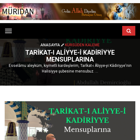
Menu
ANASAYFA
KÜRSÜDEN KALEME
TARIKAT-I ALIYYE-I KADIRIYYE
MENSUPLARINA
Esselâmu aleyküm, kıymetli kardeşlerim, Tarîkat-ı Âliyye-yi Kâdiriyye'nin
Halisiyye şubesine mensubuz. ...