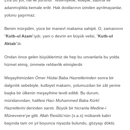
adanmışlıkla kemale erilir. Hak dostlarının izinden ayrılmayanlar,
yolunu şaşırmaz.
Benim mürşidim, yüce bir manevî makama sahipti. O, zamanının
“
Kutb-ul Azam
”ıydı; yani o devrin en büyük velisi, “
Kutb-ul
Aktab
”dı.
Ondan önce gelen büyüklerimiz de hep bu unvanlarla bu yolda
hizmet etmiş, ümmete rehberlik etmişlerdir.
Meşayihimizden
Ömer Hüdai Baba Hazretlerinden
sonra bir
dalgınlık sebebiyle, kutbiyet makamı, yolumuzdan bir zât yerine
başka bir ülkenin meşayihine tevdi edildi. Bu durum,
müridanından, halifesi
Hacı Muhammed Baba Kürkî
Hazretlerini
derinden sarstı. Büyük bir hicranla
Medine-i
Münevvere
’ye gitti. Allah Resûlü’nün (s.a.s) mübarek kabri
başında tam on yıl boyunca niyazda bulundu, gözyaşı döktü.