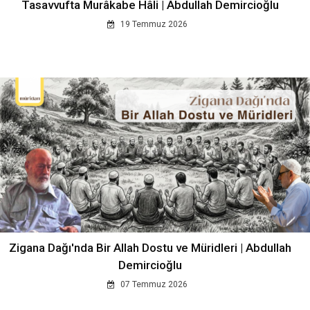
Tasavvufta Murâkabe Hâli | Abdullah Demircioğlu
19 Temmuz 2026
Zigana Dağı'nda Bir Allah Dostu ve Müridleri | Abdullah
Demircioğlu
07 Temmuz 2026