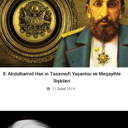
II. Abdulhamid Han´ın Tasavvufi Yaşantısı ve Meşayihle
İlişkileri
11 Subat 2019