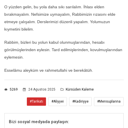
O yüzden gelin, bu yola daha sıkı sarılalım. İhlası elden
bırakmayalım. Nefsimize uymayalım, Rabbimizin rızasını elde
etmeye çalışalım. Derslerimizi düzenli yapalım. Yolumuzun
kıymetini bilelim.
Rabbim, bizleri bu yolun kabul olunmuşlarından, hesabı
görülmüşlerinden eylesin. Tard edilmişlerinden, kovulmuşlarından
eylemesin.
Esselâmu aleyküm ve rahmetullahi ve berekâtüh.
5269
24 Agustos 2025
Kürsüden Kaleme
#Tarikatı
#Aliyyei
#Kadiriyye
#Mensuplarına
Bizi sosyal medyada paylaşın: