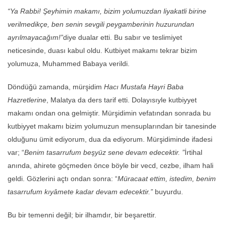
“Ya Rabbi! Şeyhimin makamı, bizim yolumuzdan liyakatli birine
verilmedikçe, ben senin sevgili peygamberinin huzurundan
ayrılmayacağım!”
diye dualar etti. Bu sabır ve teslimiyet
neticesinde, duası kabul oldu. Kutbiyet makamı tekrar bizim
yolumuza, Muhammed Babaya verildi.
Döndüğü zamanda, mürşidim
Hacı Mustafa Hayri Baba
Hazretlerine
, Malatya da ders tarif etti. Dolayısıyle kutbiyyet
makamı ondan ona gelmiştir. Mürşidimin vefatından sonrada bu
kutbiyyet makamı bizim yolumuzun mensuplarından bir tanesinde
olduğunu ümit ediyorum, dua da ediyorum. Mürşidiminde ifadesi
var; “
Benim tasarrufum beşyüz sene devam edecektir. ”
İrtihal
anında, ahirete göçmeden önce böyle bir vecd, cezbe, ilham hali
geldi. Gözlerini açtı ondan sonra: “
M
üracaat ettim, istedim, benim
tasarrufum kıyâmete kadar devam edecektir.”
buyurdu.
Bu bir temenni değil; bir ilhamdır, bir beşarettir.