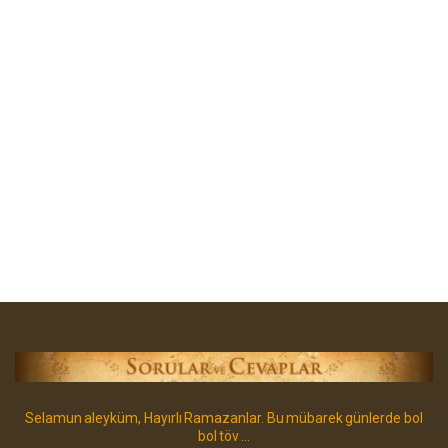
Selamun aleyküm, Hayırlı Ramazanlar. Bu mübarek günlerde bol
bol töv ...