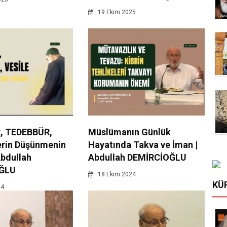
19 Ekim 2025
, TEDEBBÜR,
Müslümanın Günlük
erin Düşünmenin
Hayatında Takva ve İman |
Abdullah
Abdullah DEMİRCİOĞLU
ĞLU
18 Ekim 2024
KÜ
24