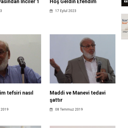
asından İnciler 1
Hoş Geldin Efendim
23
17 Eylul 2023
m tefsiri nasıl
Maddi ve Manevi tedavi
şattır
 2019
08 Temmuz 2019