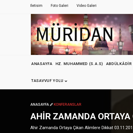
Iletisim
Foto Galeri
Video Galeri
ANASAYFA
HZ. MUHAMMED (S.A.S)
ABDÜLKÂDIR 
TASAVVUF YOLU
ANASAYFA
KONFERANSLAR
AHIR ZAMANDA ORTAYA Ç
Ahir Zamanda Ortaya Çıkan Alimlere Dikkat 03.11.20