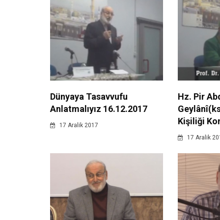
Dünyaya Tasavvufu
Hz. Pir Ab
Anlatmalıyız 16.12.2017
Geylânî(ks
Kişiliği K
17 Aralik 2017
17 Aralik 2