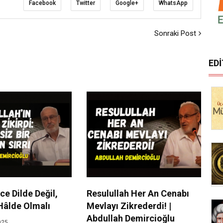
Facebook
Twitter
Google+
WhatsApp
Sonraki Post
ED
ce Dilde Değil,
Resulullah Her An Cenabı
Hâlde Olmalı
Mevlayı Zikrederdi! |
Abdullah Demircioğlu
025