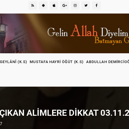
GEYLÂNÎ (K.S)
MUSTAFA HAYRI ÖĞÜT (K.S)
ABDULLAH DEMIRCIO
IKAN ALIMLERE DIKKAT 03.11.
17