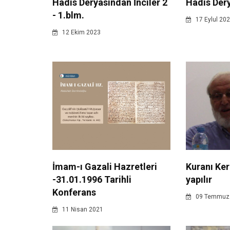
Hadis Deryasından İnciler 2
Hadis Dery
- 1.blm.
17 Eylul 20
12 Ekim 2023
İmam-ı Gazali Hazretleri
Kuranı Keri
-31.01.1996 Tarihli
yapılır
Konferans
09 Temmuz
11 Nisan 2021