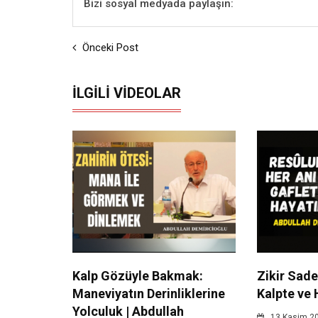
Bizi sosyal medyada paylaşın:
Önceki Post
İLGILI VIDEOLAR
Kalp Gözüyle Bakmak:
Zikir Sade
Maneviyatın Derinliklerine
Kalpte ve 
Yolculuk | Abdullah
13 Kasim 2