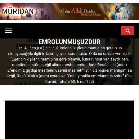
ANASAYFA
GÖNÜL SOHBETLERI
Menu
BIZ, RESÛLÜLLAH'A (S.A.V) UYMAKLA
EMROLUNMUŞUZDUR
Hz. Ali'den (r.a.) dini hükümlerin, kişilerin mantığına göre olup
olmayacağıyla ilgili birtakım şeyler sorulmuştu. O da şu cevabı vermiştir:
"Eğer din kişilerin mantığına göre olsaydı, buna ruhsat verilseydi, ben,
mestlerin üstüne değil altına meshederdim. Ama Resûlüllah (asm)
Efendimiz giydiği mestlerin üzerini meshetmiştir, biz kişisel mantığımıza
değil, Resûlüllah'a (asm) uyarız ve O'na uymakla emrolunmuşuzdur." (Ebu
Davud, Tahare 63, h.no: 162)