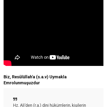
Biz, Resûlüllah'a (s.a.v) Uymakla
Emrolunmuşuzdur
Hz. Ali'den (r.a.) dini hükümlerin, kişilerin