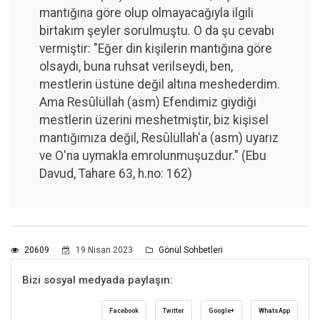
mantığına göre olup olmayacağıyla ilgili
birtakım şeyler sorulmuştu. O da şu cevabı
vermiştir: "Eğer din kişilerin mantığına göre
olsaydı, buna ruhsat verilseydi, ben,
mestlerin üstüne değil altına meshederdim.
Ama Resûlüllah (asm) Efendimiz giydiği
mestlerin üzerini meshetmiştir, biz kişisel
mantığımıza değil, Resûlüllah'a (asm) uyarız
ve O'na uymakla emrolunmuşuzdur." (Ebu
Davud, Tahare 63, h.no: 162)
20609
19 Nisan 2023
Gönül Sohbetleri
Bizi sosyal medyada paylaşın:
Facebook
Twitter
Google+
WhatsApp