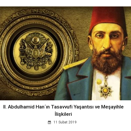
II. Abdulhamid Han´ın Tasavvufi Yaşantısı ve Meşayihle
İlişkileri
11 Subat 2019