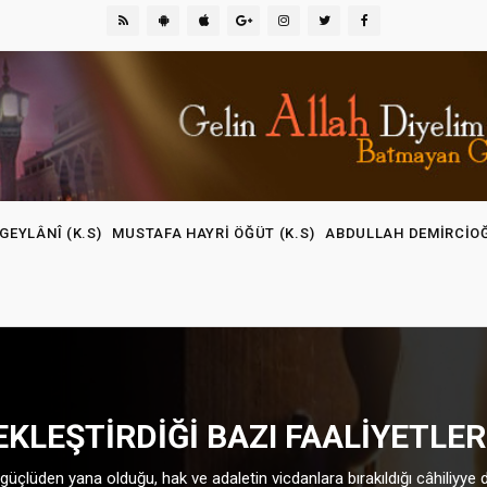
GEYLÂNÎ (K.S)
MUSTAFA HAYRI ÖĞÜT (K.S)
ABDULLAH DEMIRCIO
EKLEŞTIRDIĞI BAZI FAALIYETLER
güçlüden yana olduğu, hak ve adaletin vicdanlara bırakıldığı câhiliyye d