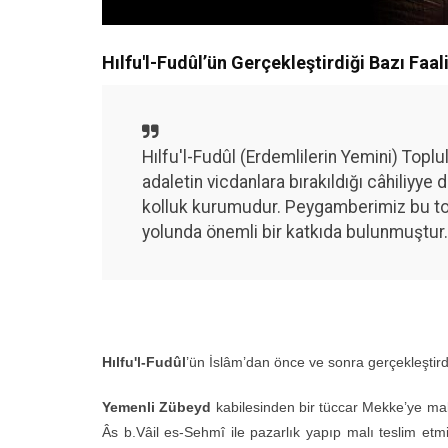
Hılfu'l-Fudûl’ün Gerçekleştirdiği Bazı Faal
Hılfu'l-Fudûl (Erdemlilerin Yemini) Top
adaletin vicdanlara bırakıldığı câhiliyye
kolluk kurumudur. Peygamberimiz bu top
yolunda önemli bir katkıda bulunmuştur.
H
ı
lfu'l-Fudûl
’ün İslâm’dan önce ve sonra gerçekleştirdiğ
Yemenli Zü
beyd
kabilesinden bir tüccar Mekke’ye mal g
Âs b.Vâil es-Sehmî ile pazarlık yapıp malı teslim etm