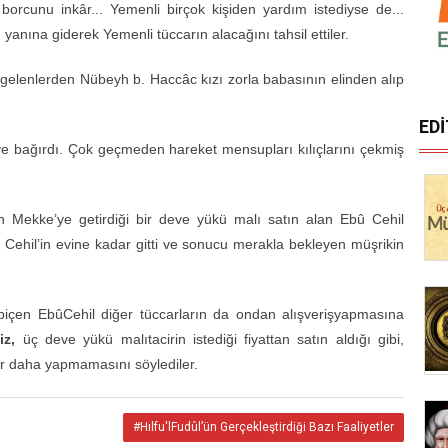
borcunu inkâr... Yemenli birçok kişiden yardım istediyse de...
 yanına giderek Yemenli tüccarın alacağını tahsil ettiler.
İleri gelenlerden Nübeyh b. Haccâc kızı zorla babasının elinden alıp
ED
ye bağırdı. Çok geçmeden hareket mensupları kılıçlarını çekmiş
n Mekke’ye getirdiği bir deve yükü malı satın alan Ebû Cehil
bû Cehil’in evine kadar gitti ve sonucu merakla bekleyen müşrikin
 biçen EbûCehil diğer tüccarların da ondan alışverişyapmasına
iz,
üç deve yükü malıtacirin istediği fiyattan satın aldığı gibi,
 bir daha yapmamasını söylediler.
#Hılfu'lFudûl’ün Gerçekleştirdiği Bazı Faaliyetler