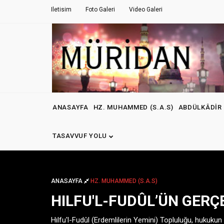
Iletisim
Foto Galeri
Video Galeri
ANASAYFA
HZ. MUHAMMED (S.A.S)
ABDÜLKÂDIR 
TASAVVUF YOLU
ANASAYFA
HZ. MUHAMMED (S.A.S)
HILFU'L-FUDÛL’ÜN GERÇ
Hılfu'l-Fudûl (Erdemlilerin Yemini) Topluluğu, hukukun 