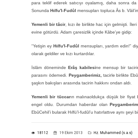
para teklif ederek satıcıyı oyalamış, daha sonra da 
Sonunda
Hı
lfu'l-Fudûl
mensupları topluca Âs b. Vâil’in
Yemenli bir t
â
cir
, kızı ile birlikte hac için gelmişti. 
evine götürdü. Adam çaresizlik içinde Kâbe’ye gidip:
“Yetişin ey
Hı
lfu'l-Fudûl
mensupları, yardım edin!” di
olarak geldiler ve kızı kurtardılar.
İslâm döneminde
Erâ
ş
kabilesi
ne mensup bir taciri
parasını ödemedi.
Peygamberimiz,
ta­cirle birlikte E
şaşkın bakışları arasında tacirin hakkını ondan aldı.
Yemenli bir t
ü
ccar
ın malınaoldukça düşük bir fiyat
engel oldu. Durumdan haberdar olan
Peygamberim
EbûCehil’i bularak Hılfü’l-fudûl’u hatırlattıve aynı şeyi
18112
19 Ekim 2013
Hz. Muhammed (s.a.s)