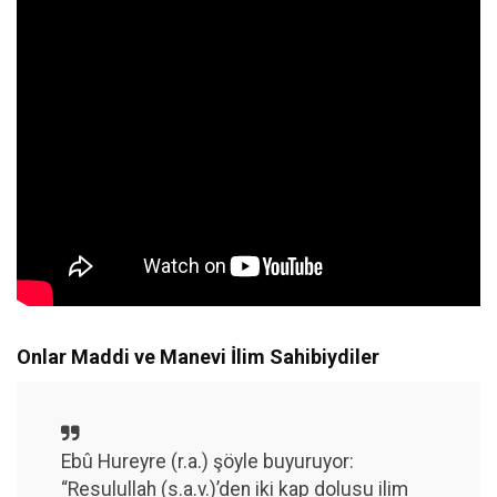
Onlar Maddi ve Manevi İlim Sahibiydiler
Ebû Hureyre (r.a.) şöyle buyuruyor:
“Resulullah (s.a.v.)’den iki kap dolusu ilim