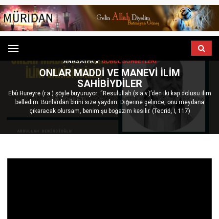
Menu
ANASAYFA
GÖNÜL SOHBETLERI
ONLAR MADDI VE MANEVI İLIM
SAHIBIYDILER
Ebû Hureyre (r.a.) şöyle buyuruyor: “Resulullah (s.a.v.)’den iki kap dolusu ilim
belledim. Bunlardan birini size yaydım. Diğerine gelince, onu meydana
çıkaracak olursam, benim şu boğazım kesilir. (Tecrid, I, 117)