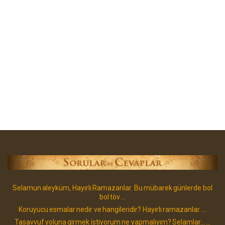
Selamun aleyküm, Hayırlı Ramazanlar. Bu mübarek günlerde bol
bol töv ...
Koruyucu esmalar nedir ve hangileridir? Hayırlı ramazanlar. ...
Tasavvuf yoluna girmek istiyorum ne yapmalıyım? Selamlar... ...