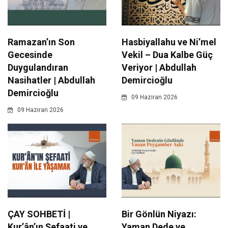
Ramazan’ın Son
Hasbiyallahu ve Ni’mel
Gecesinde
Vekil – Dua Kalbe Güç
Duygulandıran
Veriyor | Abdullah
Nasihatler | Abdullah
Demircioğlu
Demircioğlu
09 Haziran 2026
09 Haziran 2026
ÇAY SOHBETİ |
Bir Gönlün Niyazı:
Kur’ân’ın Şefaati ve
Yaman Dede ve