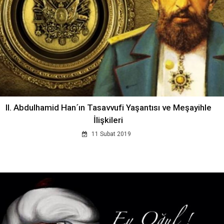
II. Abdulhamid Han´ın Tasavvufi Yaşantısı ve Meşayihle
İlişkileri
11 Subat 2019