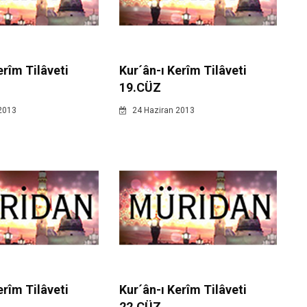
erîm Tilâveti
Kur´ân-ı Kerîm Tilâveti
19.CÜZ
2013
24 Haziran 2013
erîm Tilâveti
Kur´ân-ı Kerîm Tilâveti
22.CÜZ