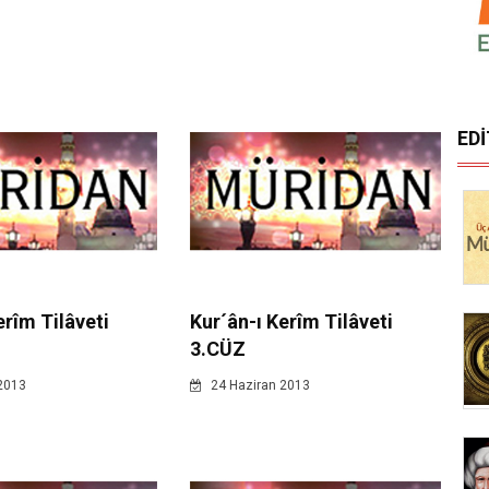
ED
erîm Tilâveti
Kur´ân-ı Kerîm Tilâveti
3.CÜZ
2013
24 Haziran 2013