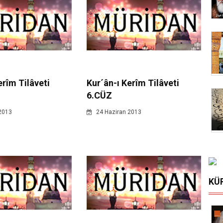
erîm Tilâveti
Kur´ân-ı Kerîm Tilâveti
6.CÜZ
2013
24 Haziran 2013
KÜ