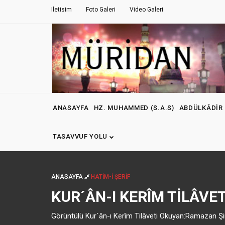
Iletisim
Foto Galeri
Video Galeri
ANASAYFA
HZ. MUHAMMED (S.A.S)
ABDÜLKÂDIR 
TASAVVUF YOLU
ANASAYFA
HATİM-İ ŞERİF
KUR´ÂN-I KERÎM TILÂVET
Görüntülü Kur´ân-ı Kerîm Tilâveti Okuyan:Ramazan 