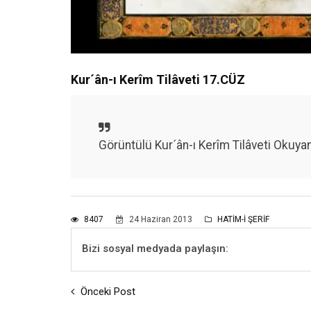
Kur´ân-ı Kerîm Tilâveti 17.CÜZ
Görüntülü Kur´ân-ı Kerîm Tilâveti Oku
8407
24 Haziran 2013
HATİM-İ ŞERİF
Bizi sosyal medyada paylaşın:
Önceki Post