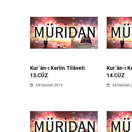
Kur´ân-ı Kerîm Tilâveti
Kur´ân-ı K
13.CÜZ
14.CÜZ
24 Haziran 2013
24 Haziran 