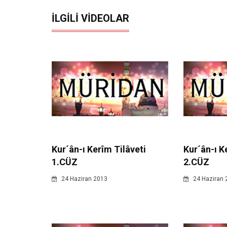
İLGILI VIDEOLAR
Kur´ân-ı Kerîm Tilâveti
Kur´ân-ı K
1.CÜZ
2.CÜZ
24 Haziran 2013
24 Haziran 