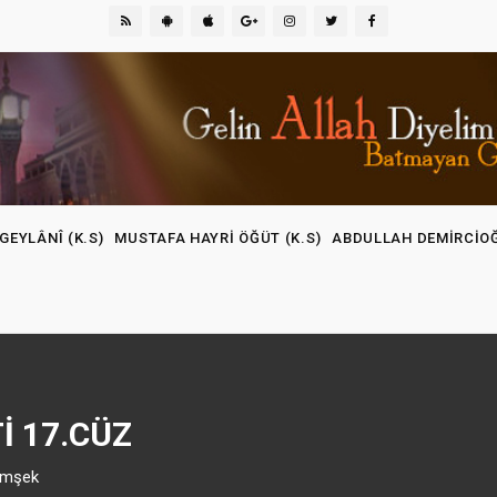
GEYLÂNÎ (K.S)
MUSTAFA HAYRI ÖĞÜT (K.S)
ABDULLAH DEMIRCIO
I 17.CÜZ
Şimşek