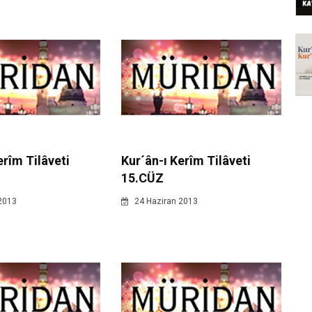
erîm Tilâveti
Kur´ân-ı Kerîm Tilâveti
15.CÜZ
2013
24 Haziran 2013