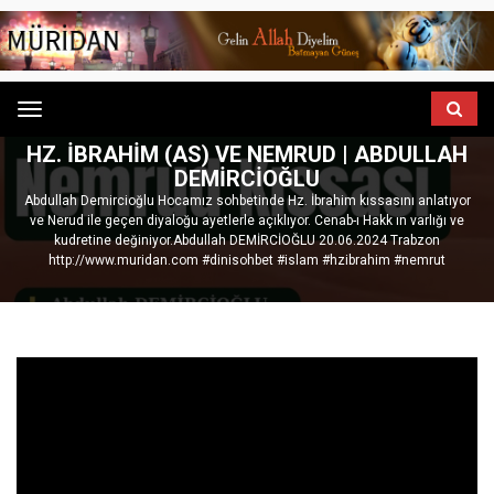
Menu
ANASAYFA
GÖNÜL SOHBETLERI
HZ. İBRAHIM (AS) VE NEMRUD | ABDULLAH
DEMİRCİOĞLU
Abdullah Demircioğlu Hocamız sohbetinde Hz. İbrahim kıssasını anlatıyor
ve Nerud ile geçen diyaloğu ayetlerle açıklıyor. Cenab-ı Hakk ın varlığı ve
kudretine değiniyor.Abdullah DEMİRCİOĞLU 20.06.2024 Trabzon
http://www.muridan.com #dinisohbet #islam #hzibrahim #nemrut