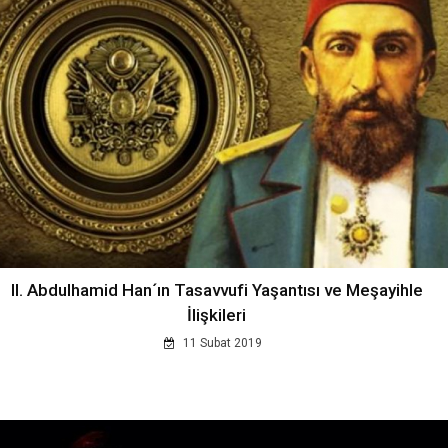
II. Abdulhamid Han´ın Tasavvufi Yaşantısı ve Meşayihle
İlişkileri
11 Subat 2019