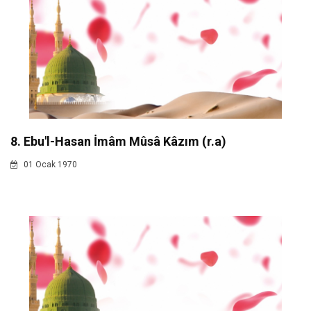
8. Ebu'l-Hasan İmâm Mûsâ Kâzım (r.a)
01 Ocak 1970