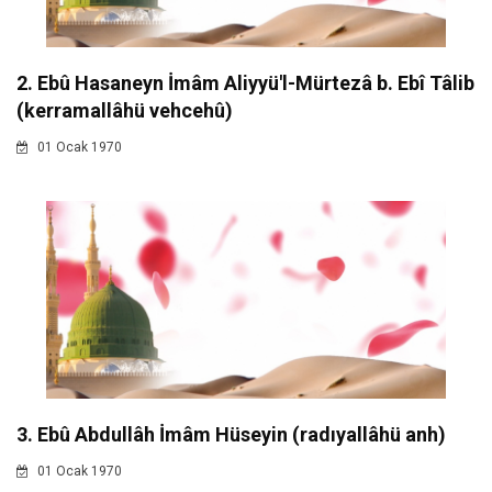
2. Ebû Hasaneyn İmâm Aliyyü'l-Mürtezâ b. Ebî Tâlib
(kerramallâhü vehcehû)
01 Ocak 1970
3. Ebû Abdullâh İmâm Hüseyin (radıyallâhü anh)
01 Ocak 1970