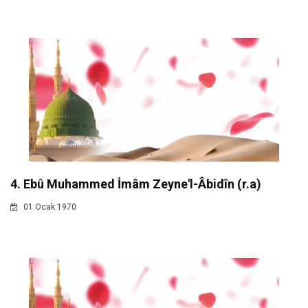
4. Ebû Muhammed İmâm Zeyne'l-Âbidîn (r.a)
01 Ocak 1970