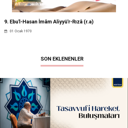
9. Ebu'l-Hasan İmâm Aliyyü'r-Rızâ (r.a)
01 Ocak 1970
SON EKLENENLER