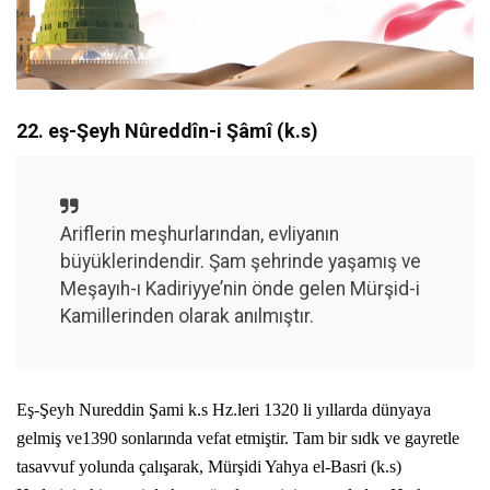
22. eş-Şeyh Nûreddîn-i Şâmî (k.s)
Ariflerin meşhurlarından, evliyanın
büyüklerindendir. Şam şehrinde yaşamış ve
Meşayıh-ı Kadiriyye’nin önde gelen Mürşid-i
Kamillerinden olarak anılmıştır.
Eş-Şeyh Nureddin Şami k.s Hz.leri 1320 li yıllarda dünyaya
gelmiş ve1390 sonlarında vefat etmiştir. Tam bir sıdk ve gayretle
tasavvuf yolunda çalışarak, Mürşidi Yahya el-Basri (k.s)