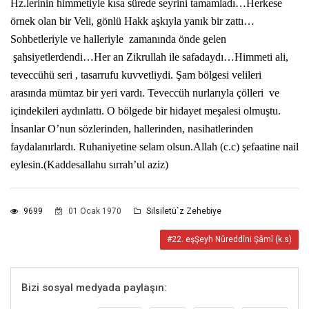
Hz.lerinin himmetiyle kısa sürede seyrini tamamladı…Herkese
örnek olan bir Veli, gönlü Hakk aşkıyla yanık bir zattı…
Sohbetleriyle ve halleriyle
zamanında önde gelen
şahsiyetlerdendi…Her an Zikrullah ile safadaydı…Himmeti ali,
teveccühü seri , tasarrufu kuvvetliydi. Şam bölgesi velileri
arasında mümtaz bir yeri vardı. Teveccüh nurlarıyla çölleri
ve
içindekileri aydınlattı. O bölgede bir hidayet meşalesi olmuştu.
İnsanlar O’nun sözlerinden, hallerinden, nasihatlerinden
faydalanırlardı. Ruhaniyetine selam olsun.Allah (c.c) şefaatine nail
eylesin.(Kaddesallahu sırrah’ul aziz)
9699
01 Ocak 1970
Silsiletü`z Zehebiye
#22. eşŞeyh Nûreddîni Şâmî (k.s)
Bizi sosyal medyada paylaşın: