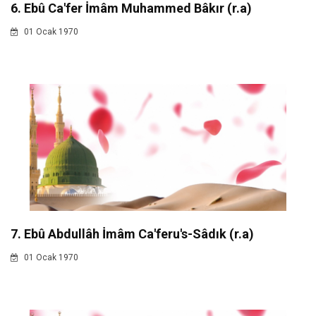
6. Ebû Ca'fer İmâm Muhammed Bâkır (r.a)
01 Ocak 1970
7. Ebû Abdullâh İmâm Ca'feru's-Sâdık (r.a)
01 Ocak 1970