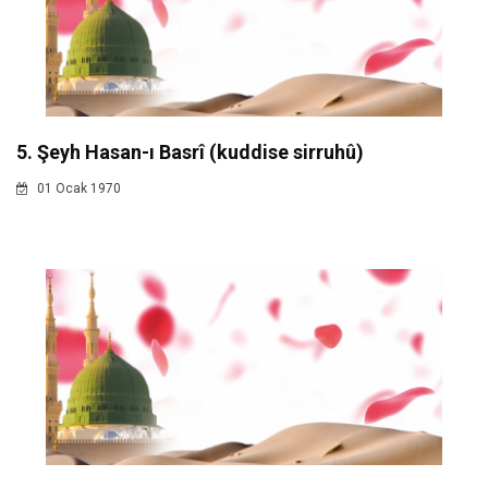
5. Şeyh Hasan-ı Basrî (kuddise sirruhû)
01 Ocak 1970