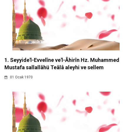
1. Seyyide'l-Evvelîne ve'l-Âhirîn Hz. Muhammed
Mustafa sallallâhü Teâlâ aleyhi ve sellem
01 Ocak 1970