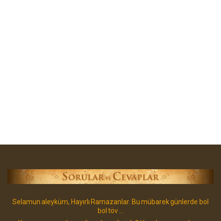
Selamun aleyküm, Hayırlı Ramazanlar. Bu mübarek günlerde bol
bol töv ...