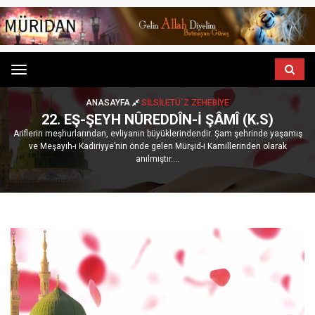
Menu
ANASAYFA
SILSILETÜ`Z ZEHEBIYE
22. EŞ-ŞEYH NÛREDDÎN-I ŞÂMÎ (K.S)
Ariflerin meşhurlarından, evliyanın büyüklerindendir. Şam şehrinde yaşamış
ve Meşayıh-ı Kadiriyye’nin önde gelen Mürşid-i Kamillerinden olarak
anılmıştır....