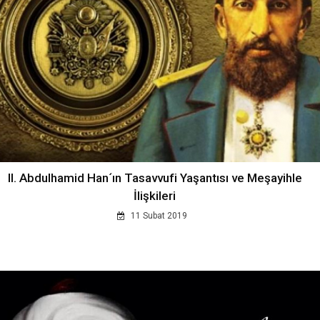
II. Abdulhamid Han´ın Tasavvufi Yaşantısı ve Meşayihle
İlişkileri
11 Subat 2019