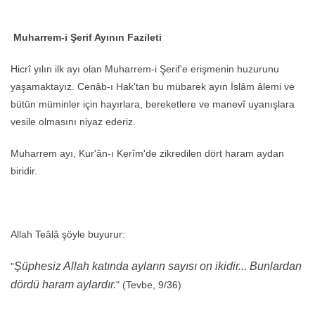
Muharrem-i Şerif Ayının Fazileti
Hicrî yılın ilk ayı olan Muharrem-i Şerif'e erişmenin huzurunu
yaşamaktayız. Cenâb-ı Hak'tan bu mübarek ayın İslâm âlemi ve
bütün müminler için hayırlara, bereketlere ve manevî uyanışlara
vesile olmasını niyaz ederiz.
Muharrem ayı, Kur'ân-ı Kerîm'de zikredilen dört haram aydan
biridir.
Allah Teâlâ şöyle buyurur:
Şüphesiz Allah katında ayların sayısı on ikidir... Bunlardan
"
dördü haram aylardır.
" (Tevbe, 9/36)