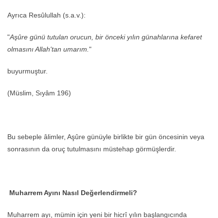
Ayrıca Resûlullah (s.a.v.):
"
Aşûre günü tutulan orucun, bir önceki yılın günahlarına kefaret
olmasını Allah'tan umarım.
"
buyurmuştur.
(Müslim, Sıyâm 196)
Bu sebeple âlimler, Aşûre günüyle birlikte bir gün öncesinin veya
sonrasının da oruç tutulmasını müstehap görmüşlerdir.
Muharrem Ayını Nasıl Değerlendirmeli?
Muharrem ayı, mümin için yeni bir hicrî yılın başlangıcında