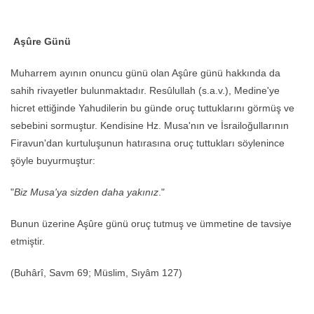
Aşûre Günü
Muharrem ayının onuncu günü olan Aşûre günü hakkında da
sahih rivayetler bulunmaktadır. Resûlullah (s.a.v.), Medine'ye
hicret ettiğinde Yahudilerin bu günde oruç tuttuklarını görmüş ve
sebebini sormuştur. Kendisine Hz. Musa'nın ve İsrailoğullarının
Firavun'dan kurtuluşunun hatırasına oruç tuttukları söylenince
şöyle buyurmuştur:
"
Biz Musa'ya sizden daha yakınız
."
Bunun üzerine Aşûre günü oruç tutmuş ve ümmetine de tavsiye
etmiştir.
(Buhârî, Savm 69; Müslim, Sıyâm 127)