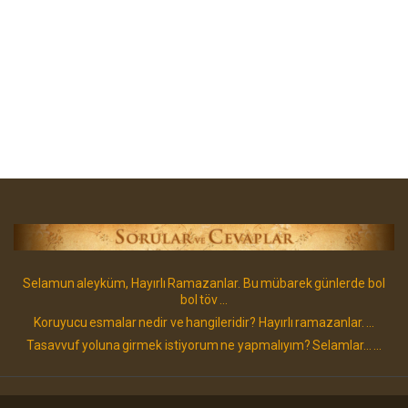
Selamun aleyküm, Hayırlı Ramazanlar. Bu mübarek günlerde bol
bol töv ...
Koruyucu esmalar nedir ve hangileridir? Hayırlı ramazanlar. ...
Tasavvuf yoluna girmek istiyorum ne yapmalıyım? Selamlar... ...