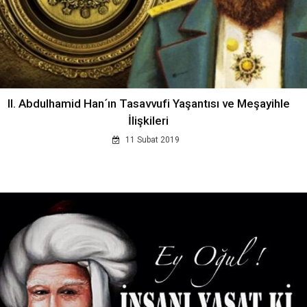
II. Abdulhamid Han´ın Tasavvufi Yaşantısı ve Meşayihle
İlişkileri
11 Subat 2019