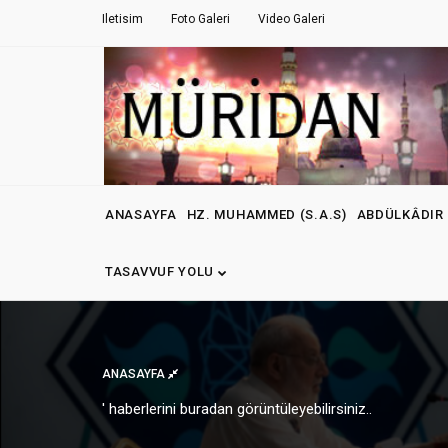
Iletisim
Foto Galeri
Video Galeri
ANASAYFA
HZ. MUHAMMED (S.A.S)
ABDÜLKÂDIR 
TASAVVUF YOLU
ANASAYFA
' haberlerini buradan görüntüleyebilirsiniz..