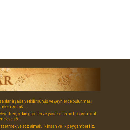
sanları irşada yetkili mürşid ve şeyhlerde bulunması
reken bir tak ...
hyedilen, çirkin görülen ve yasak olan bir hususta bi'at
mek ve sö ...
'at etmek ve söz almak, ilk insan ve ilk peygamber Hz.