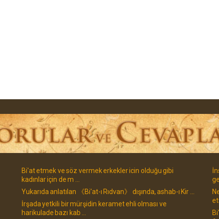
Bi'at etmek ve söz vermek erkekler icin olduğu gibi
İn
kadınlar için de m ...
ge
Yukarıda anlatılan 《Bi'at-ı Rıdvan》 dışında, ashab-ı Kir ...
Ne
et
İrşada yetkili bir mürşidin keramet ehli olması ve
harikulade bazı kab ...
Bi