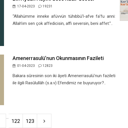
17-04-2023
19231
“Allahümme inneke afüvvün tühıbbü’l-afve fa’fu anni:
Allah’ım sen çok affedicisin, affi seversin, beni affet.”..
Amenerrasulü’nun Okunmasının Fazileti
01-04-2023
12823
Bakara sûresinin son iki âyeti Amenerrasulü’nun fazileti
ile ilgili Rasûlullâh (s.a.v) Efendimiz ne buyuruyor?..
...
8
122
123