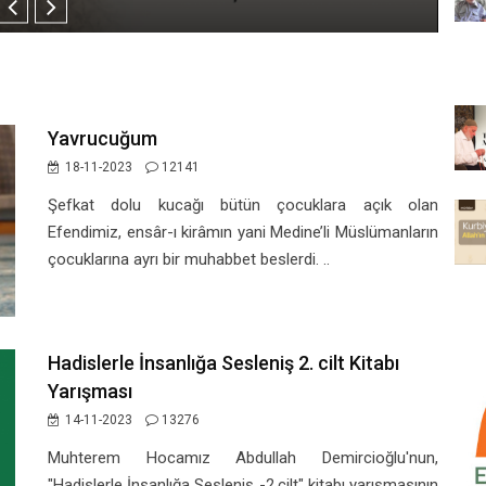
Yavrucuğum
18-11-2023
12141
Şefkat dolu kucağı bütün çocuklara açık olan
Efendimiz, ensâr-ı kirâmın yani Medine’li Müslümanların
çocuklarına ayrı bir muhabbet beslerdi. ..
Hadislerle İnsanlığa Sesleniş 2. cilt Kitabı
Yarışması
14-11-2023
13276
Muhterem Hocamız Abdullah Demircioğlu'nun,
"Hadislerle İnsanlığa Sesleniş -2.cilt" kitabı yarışmasının