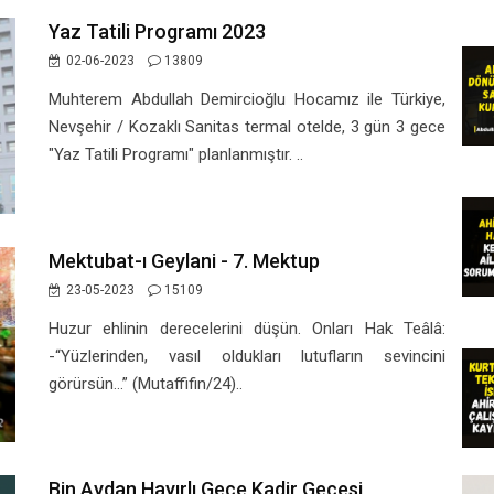
Yaz Tatili Programı 2023
02-06-2023
13809
Muhterem Abdullah Demircioğlu Hocamız ile Türkiye,
Nevşehir / Kozaklı Sanitas termal otelde, 3 gün 3 gece
"Yaz Tatili Programı" planlanmıştır. ..
Mektubat-ı Geylani - 7. Mektup
23-05-2023
15109
Huzur ehlinin derecelerini düşün. Onları Hak Teâlâ:
-“Yüzlerinden, vasıl oldukları lutufların sevincini
görürsün…” (Mutaffifin/24)..
Bin Aydan Hayırlı Gece Kadir Gecesi