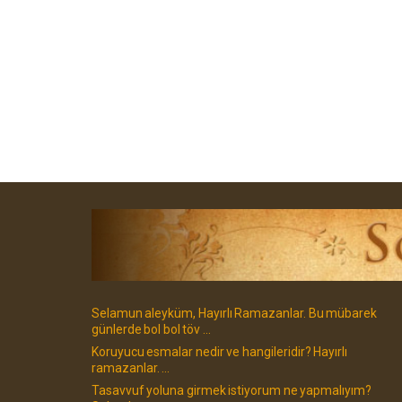
Selamun aleyküm, Hayırlı Ramazanlar. Bu mübarek
günlerde bol bol töv ...
Koruyucu esmalar nedir ve hangileridir? Hayırlı
ramazanlar. ...
Tasavvuf yoluna girmek istiyorum ne yapmalıyım?