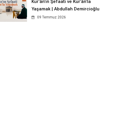
Kur’ân’ın Şefaati ve Kur’ân’la
Yaşamak | Abdullah Demircioğlu
09 Temmuz 2026