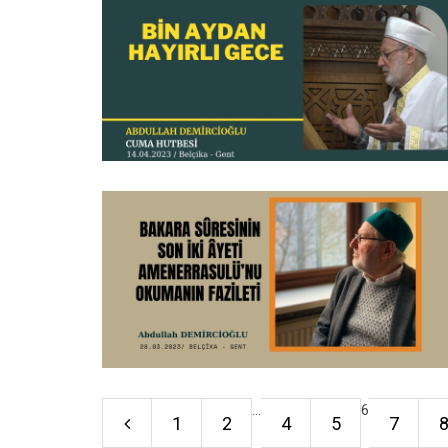
...
6
1
2
4
5
7