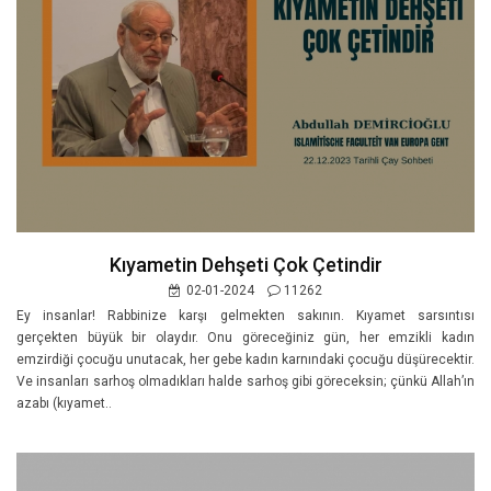
Kıyametin Dehşeti Çok Çetindir
02-01-2024
11262
Ey insanlar! Rabbinize karşı gelmekten sakının. Kıyamet sarsıntısı
gerçekten büyük bir olaydır. Onu göreceğiniz gün, her emzikli kadın
emzirdiği çocuğu unutacak, her gebe kadın karnındaki çocuğu düşürecektir.
Ve insanları sarhoş olmadıkları halde sarhoş gibi göreceksin; çünkü Allah’ın
azabı (kıyamet..