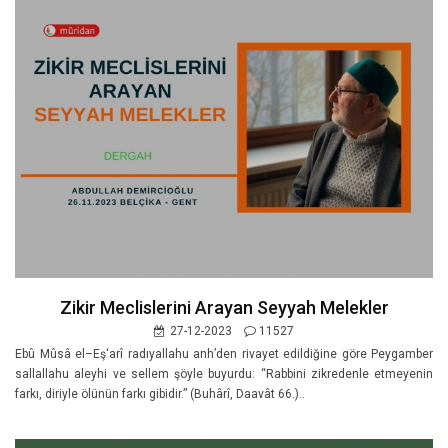
Zikir Meclislerini Arayan Seyyah Melekler
27-12-2023
11527
Ebû Mûsâ el–Eş‘arî radıyallahu anh’den rivayet edildiğine göre Peygamber
sallallahu aleyhi ve sellem şöyle buyurdu: “Rabbini zikredenle etmeyenin
farkı, diriyle ölünün farkı gibidir.” (Buhârî, Daavât 66.)..