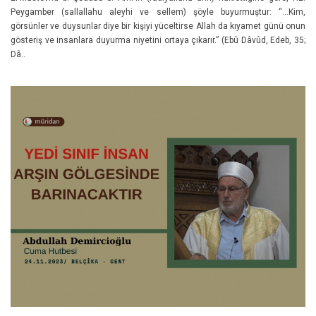
Peygamber (sallallahu aleyhi ve sellem) şöyle buyurmuştur: “...Kim,
görsünler ve duysunlar diye bir kişiyi yüceltirse Allah da kıyamet günü onun
gösteriş ve insanlara duyurma niyetini ortaya çıkarır.” (Ebû Dâvûd, Edeb, 35;
Dâ..