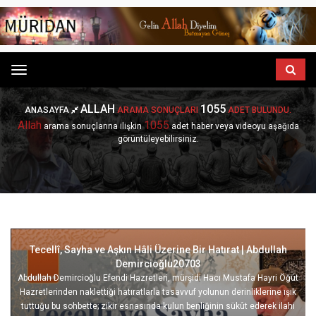
Menu
ALLAH
1055
ANASAYFA
ARAMA SONUÇLARI
ADET BULUNDU.
Allah
1055
arama sonuçlarına ilişkin
adet haber veya videoyu aşağıda
görüntüleyebilirsiniz.
Tecellî, Sayha ve Aşkın Hâli Üzerine Bir Hatırat | Abdullah
Demircioğlu20703
Abdullah Demircioğlu Efendi Hazretleri, mürşidi Hacı Mustafa Hayri Öğüt
Hazretlerinden naklettiği hatıratlarla tasavvuf yolunun derinliklerine ışık
tuttuğu bu sohbette; zikir esnasında kulun benliğinin sükût ederek ilahi