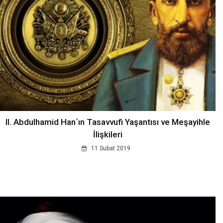
II. Abdulhamid Han´ın Tasavvufi Yaşantısı ve Meşayihle
İlişkileri
11 Subat 2019