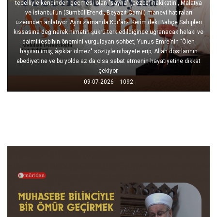
tecelliyle kendinden geçmesi olan "sayha" (cezbe) hakikatini, Malatya
ve İstanbul’un (Sümbül Efendi, Beyazıt Camii) manevi hatıraları
üzerinden anlatıyor. Aynı zamanda Kur'ân-ı Kerîm'deki Bahçe Sahipleri
kıssasına değinerek nimetin şükrü terk edildiğinde uğranacak helaki ve
daimi tesbihin önemini vurgulayan sohbet, Yunus Emre’nin "Ölen
hayvan imiş, âşıklar ölmez" sözüyle nihayete erip, Allah dostlarının
ebediyetine ve bu yolda az da olsa sebat etmenin hayatiyetine dikkat
çekiyor.
09-07-2026
1092