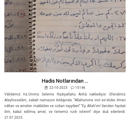
Hadis Notlarından ...
22-10-2023
15146
Vâlidemiz Hz.Ümmü Seleme Radıyallahu Anhâ naklediyor: Efendimiz
Aleyhisselâm, sabah namazını kıldığında: "Allahümme innî es'elüke ilmen
nâfian ve amelen makbûlen ve rızkan tayyiben" "Ey Allah'ım! Senden faydalı
ilim, kabul edilmiş amel, ve tertemiz rızık isterim" diye duâ ederlerdi.
27.07.2023..