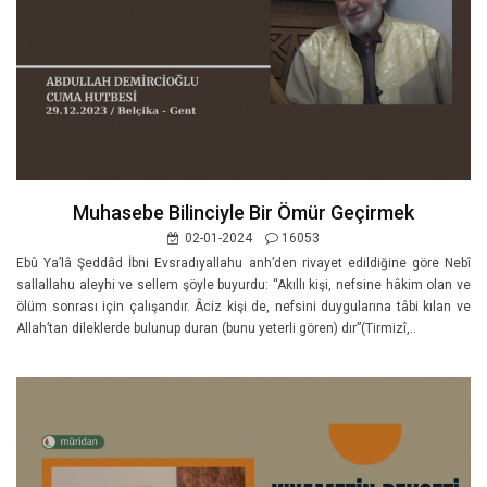
Muhasebe Bilinciyle Bir Ömür Geçirmek
02-01-2024
16053
Ebû Ya’lâ Şeddâd İbni Evsradıyallahu anh’den rivayet edildiğine göre Nebî
sallallahu aleyhi ve sellem şöyle buyurdu: “Akıllı kişi, nefsine hâkim olan ve
ölüm sonrası için çalışandır. Âciz kişi de, nefsini duygularına tâbi kılan ve
Allah’tan dileklerde bulunup duran (bunu yeterli gören) dır”(Tirmizî,..