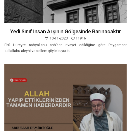
Yedi Sınıf İnsan Arşının Gölgesinde Barınacaktır
10-11-2023
11916
Ebû Hüreyre radıyallahu anh’den rivayet edildiğine göre Peygamber
sallallahu aleyhi ve sellem şöyle buyurdu:..