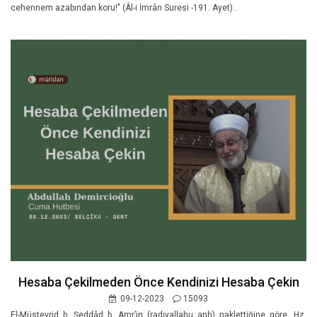
cehennem azabından koru!" (Âl-i İmrân Suresi -191. Ayet)..
Hesaba Çekilmeden Önce Kendinizi Hesaba Çekin
09-12-2023
15093
El-Müstevrid b. Şeddâd b. Amr’in (radıyallahu anh) naklettiğine göre, Hz.