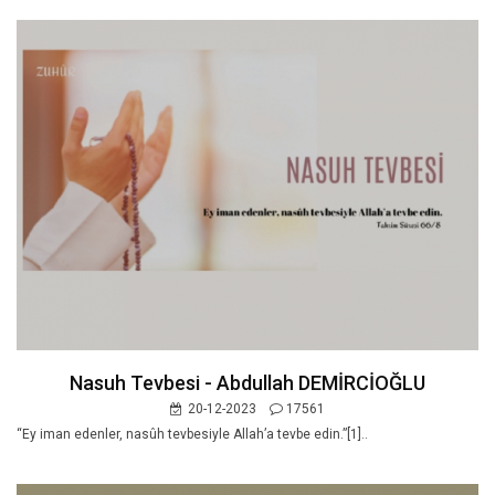
Nasuh Tevbesi - Abdullah DEMİRCİOĞLU
20-12-2023
17561
“Ey iman edenler, nasûh tevbesiyle Allah’a tevbe edin.”[1]..