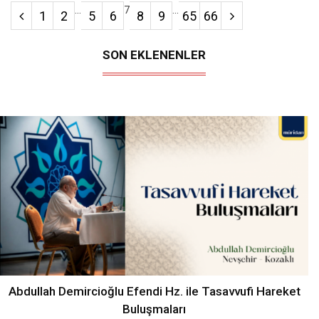
...
7
...
1
2
5
6
8
9
65
66
SON EKLENENLER
Abdullah Demircioğlu Efendi Hz. ile Tasavvufi Hareket
Buluşmaları