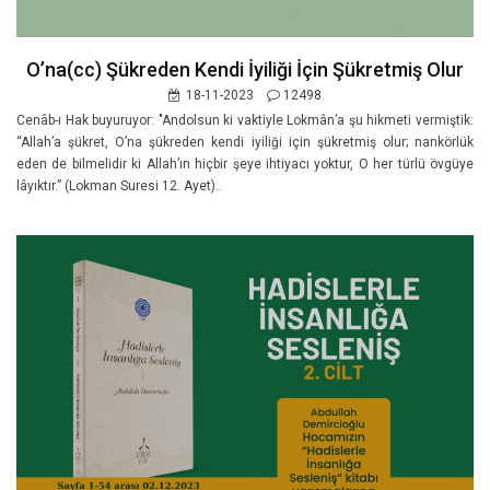
O’na(cc) Şükreden Kendi İyiliği İçin Şükretmiş Olur
18-11-2023
12498
Cenâb-ı Hak buyuruyor: "Andolsun ki vaktiyle Lokmân’a şu hikmeti vermiştik:
“Allah’a şükret, O’na şükreden kendi iyiliği için şükretmiş olur; nankörlük
eden de bilmelidir ki Allah’ın hiçbir şeye ihtiyacı yoktur, O her türlü övgüye
lâyıktır.” (Lokman Suresi 12. Ayet)..