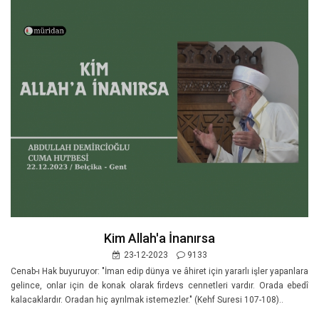
Kim Allah'a İnanırsa
23-12-2023
9133
Cenab-ı Hak buyuruyor: "İman edip dünya ve âhiret için yararlı işler yapanlara
gelince, onlar için de konak olarak firdevs cennetleri vardır. Orada ebedî
kalacaklardır. Oradan hiç ayrılmak istemezler." (Kehf Suresi 107-108)..