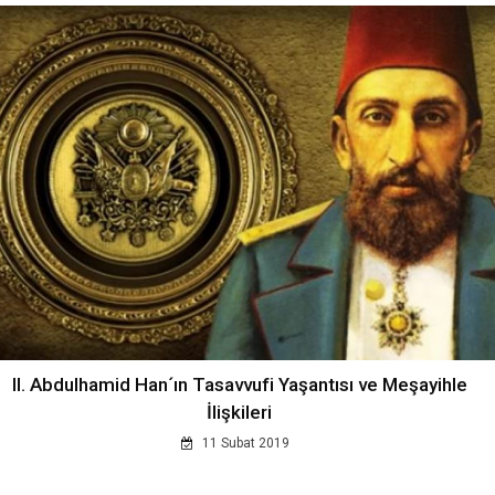
II. Abdulhamid Han´ın Tasavvufi Yaşantısı ve Meşayihle
İlişkileri
11 Subat 2019