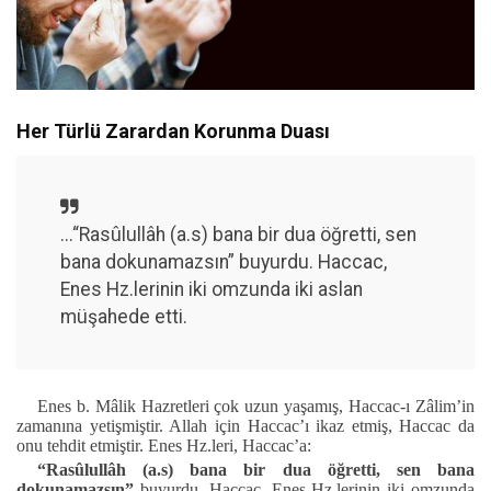
Her Türlü Zarardan Korunma Duası
...“Rasûlullâh (a.s) bana bir dua öğretti, sen
bana dokunamazsın” buyurdu. Haccac,
Enes Hz.lerinin iki omzunda iki aslan
müşahede etti.
Enes b. Mâlik Hazretleri çok uzun yaşamış, Haccac-ı Zâlim’in
zamanına yetişmiştir. Allah için Haccac’ı ikaz etmiş, Haccac da
onu tehdit etmiştir. Enes Hz.leri, Haccac’a:
“Rasûlullâh (a.s) bana bir dua öğretti, sen bana
dokunamazsın”
buyurdu. Haccac, Enes Hz.lerinin iki omzunda