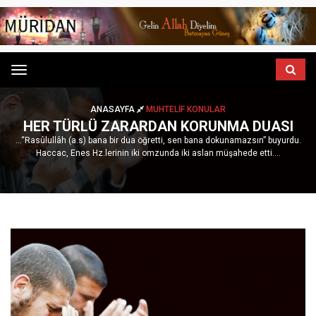
Menu
ANASAYFA
MUHTELIF KONULAR
HER TÜRLÜ ZARARDAN KORUNMA DUASI
...“Rasûlullâh (a.s) bana bir dua öğretti, sen bana dokunamazsın” buyurdu.
Haccac, Enes Hz.lerinin iki omzunda iki aslan müşahede etti....