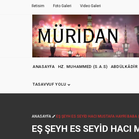
Iletisim
Foto Galeri
Video Galeri
ANASAYFA
HZ. MUHAMMED (S.A.S)
ABDÜLKÂDIR 
TASAVVUF YOLU
ANASAYFA
EŞ ŞEYH ES SEYID HACI MUSTAFA HAYRI BABA (
EŞ ŞEYH ES SEYID HACI 