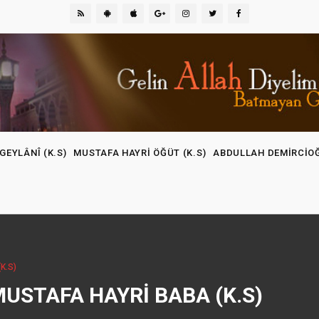
GEYLÂNÎ (K.S)
MUSTAFA HAYRI ÖĞÜT (K.S)
ABDULLAH DEMIRCIO
K.S)
MUSTAFA HAYRI BABA (K.S)