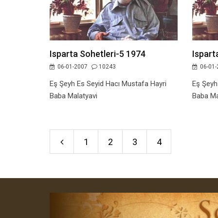
Isparta Sohetleri-5 1974
Ispart
06-01-2007
10243
06-01-
Eş Şeyh Es Seyid Hacı Mustafa Hayri
Eş Şeyh
Baba Malatyavi
Baba Ma
1
2
3
4