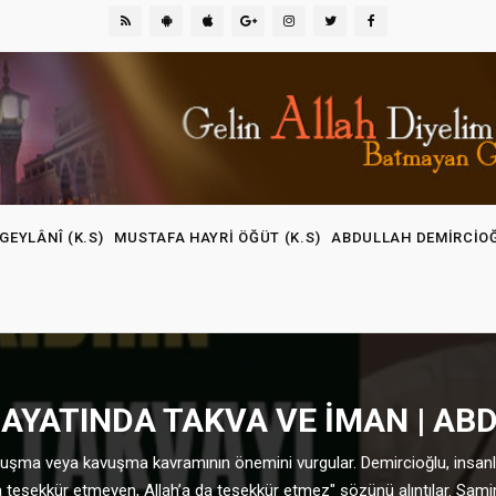
GEYLÂNÎ (K.S)
MUSTAFA HAYRI ÖĞÜT (K.S)
ABDULLAH DEMIRCIO
YATINDA TAKVA VE İMAN | AB
uluşma veya kavuşma kavramının önemini vurgular. Demircioğlu, insanl
a teşekkür etmeyen, Allah’a da teşekkür etmez" sözünü alıntılar. Sami