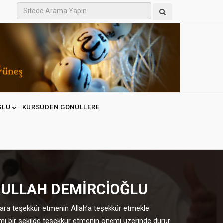
ĞLU
KÜRSÜDEN GÖNÜLLERE
DULLAH DEMİRCİOĞLU
ara teşekkür etmenin Allah’a teşekkür etmekle
mi bir şekilde teşekkür etmenin önemi üzerinde durur.