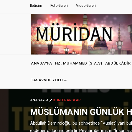
Iletisim
Foto Galeri
Video Galeri
ANASAYFA
HZ. MUHAMMED (S.A.S)
ABDÜLKÂDIR 
TASAVVUF YOLU
ANASAYFA
KONFERANSLAR
MÜSLÜMANIN GÜNLÜK HA
Abdullah Demircioğlu, bu sohbetinde "Vuslat" yani b
eşdeğer olduğunu belirtir. Peygamberimizin "İnsanlar