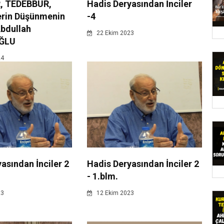
, TEDEBBÜR,
Hadis Deryasından İnciler
erin Düşünmenin
-4
Abdullah
22 Ekim 2023
ĞLU
24
asından İnciler 2
Hadis Deryasından İnciler 2
- 1.blm.
23
12 Ekim 2023