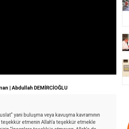
man | Abdullah DEMİRCİOĞLU
Vuslat" yani buluşma veya kavuşma kavramının
a teşekkür etmenin Allah’a teşekkür etmekle