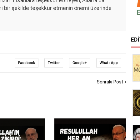
zin "İnsanlara teşekkür etmeyen, Allah’a da
mi bir şekilde teşekkür etmenin önemi üzerinde
ED
Facebook
Twitter
Google+
WhatsApp
Sonraki Post