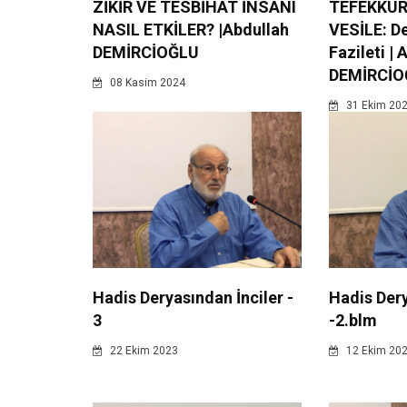
ZİKİR VE TESBİHAT İNSANI
TEFEKKÜR
NASIL ETKİLER? |Abdullah
VESİLE: D
DEMİRCİOĞLU
Fazileti | 
DEMİRCİO
08 Kasim 2024
31 Ekim 20
Hadis Deryasından İnciler -
Hadis Dery
3
-2.blm
22 Ekim 2023
12 Ekim 20