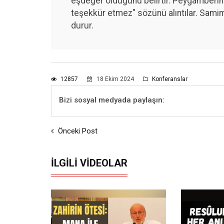
eşdeğer olduğunu belirtir. Peygamberimi
teşekkür etmez" sözünü alıntılar. Sami
durur.
12857
18 Ekim 2024
Konferanslar
Bizi sosyal medyada paylaşın:
Önceki Post
İLGILI VIDEOLAR