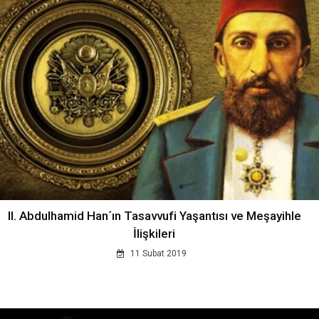
II. Abdulhamid Han´ın Tasavvufi Yaşantısı ve Meşayihle
İlişkileri
11 Subat 2019