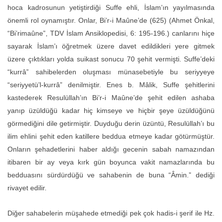
hoca kadrosunun yetiştirdiği Suffe ehli, İslam’ın yayılmasında
önemli rol oynamıştır. Onlar, Bi’r-i Maûne’de (625) (Ahmet Önkal,
“Bi’rimaûne”, TDV İslam Ansiklopedisi, 6: 195-196.) canlarını hiçe
sayarak İslam’ı öğretmek üzere davet edildikleri yere gitmek
üzere çıktıkları yolda suikast sonucu 70 şehit vermişti. Suffe’deki
“kurrâ” sahibelerden oluşması münasebetiyle bu seriyyeye
“seriyyetü’l-kurrâ” denilmiştir. Enes b. Mâlik, Suffe şehitlerini
kastederek Resulüllah’ın Bi’r-i Maûne’de şehit edilen ashaba
yanıp üzüldüğü kadar hiç kimseye ve hiçbir şeye üzüldüğünü
görmediğini dile getirmiştir. Duyduğu derin üzüntü, Resulüllah’ı bu
ilim ehlini şehit eden katillere beddua etmeye kadar götürmüştür.
Onların şehadetlerini haber aldığı gecenin sabah namazından
itibaren bir ay veya kırk gün boyunca vakit namazlarında bu
bedduasını sürdürdüğü ve sahabenin de buna “Âmin.” dediği
rivayet edilir.
Diğer sahabelerin müşahede etmediği pek çok hadis-i şerif ile Hz.