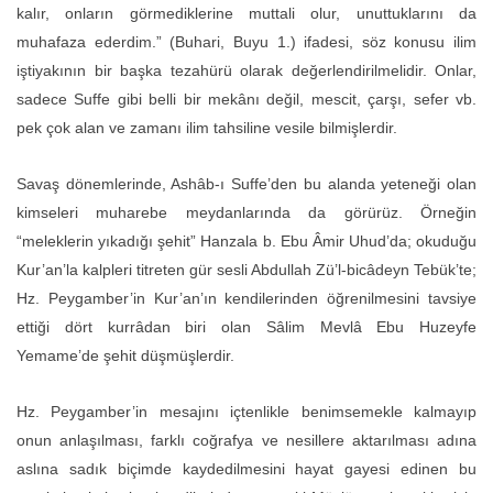
kalır, onların görmediklerine muttali olur, unuttuklarını da
muhafaza ederdim.” (Buhari, Buyu 1.) ifadesi, söz konusu ilim
iştiyakının bir başka tezahürü olarak değerlendirilmelidir. Onlar,
sadece Suffe gibi belli bir mekânı değil, mescit, çarşı, sefer vb.
pek çok alan ve zamanı ilim tahsiline vesile bilmişlerdir.
Savaş dönemlerinde, Ashâb-ı Suffe’den bu alanda yeteneği olan
kimseleri muharebe meydanlarında da görürüz. Örneğin
“meleklerin yıkadığı şehit” Hanzala b. Ebu Âmir Uhud’da; okuduğu
Kur’an’la kalpleri titreten gür sesli Abdullah Zü’l-bicâdeyn Tebük’te;
Hz. Peygamber’in Kur’an’ın kendilerinden öğrenilmesini tavsiye
ettiği dört kurrâdan biri olan Sâlim Mevlâ Ebu Huzeyfe
Yemame’de şehit düşmüşlerdir.
Hz. Peygamber’in mesajını içtenlikle benimsemekle kalmayıp
onun anlaşılması, farklı coğrafya ve nesillere aktarılması adına
aslına sadık biçimde kaydedilmesini hayat gayesi edinen bu