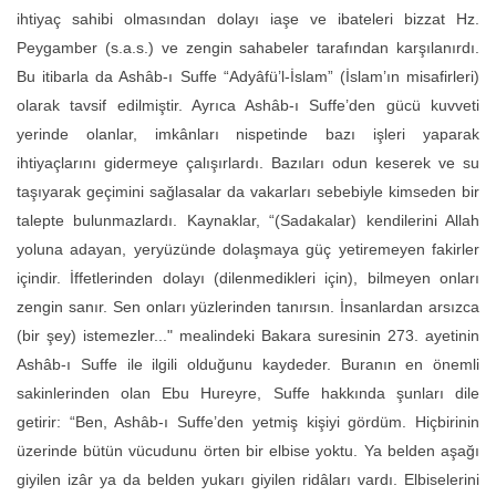
ihtiyaç sahibi olmasından dolayı iaşe ve ibateleri bizzat Hz.
Peygamber (s.a.s.) ve zengin sahabeler tarafından karşılanırdı.
Bu itibarla da Ashâb-ı Suffe “Adyâfü’l-İslam” (İslam’ın misafirleri)
olarak tavsif edilmiştir. Ayrıca Ashâb-ı Suffe’den gücü kuvveti
yerinde olanlar, imkânları nispetinde bazı işleri yaparak
ihtiyaçlarını gidermeye çalışırlardı. Bazıları odun keserek ve su
taşıyarak geçimini sağlasalar da vakarları sebebiyle kimseden bir
talepte bulunmazlardı. Kaynaklar, “(Sadakalar) kendilerini Allah
yoluna adayan, yeryüzünde dolaşmaya güç yetiremeyen fakirler
içindir. İffetlerinden dolayı (dilenmedikleri için), bilmeyen onları
zengin sanır. Sen onları yüzlerinden tanırsın. İnsanlardan arsızca
(bir şey) istemezler..." mealindeki Bakara suresinin 273. ayetinin
Ashâb-ı Suffe ile ilgili olduğunu kaydeder. Buranın en önemli
sakinlerinden olan Ebu Hureyre, Suffe hakkında şunları dile
getirir: “Ben, Ashâb-ı Suffe’den yetmiş kişiyi gördüm. Hiçbirinin
üzerinde bütün vücudunu örten bir elbise yoktu. Ya belden aşağı
giyilen izâr ya da belden yukarı giyilen ridâları vardı. Elbiselerini