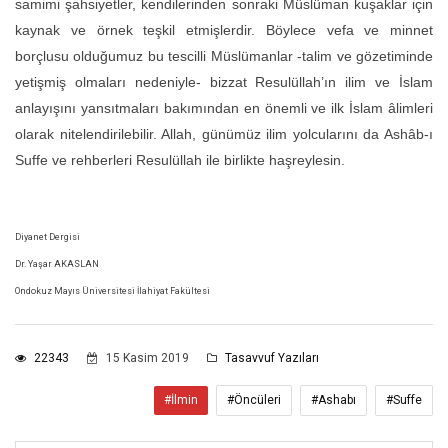
samimi şahsiyetler, kendilerinden sonraki Müslüman kuşaklar için
kaynak ve örnek teşkil etmişlerdir. Böylece vefa ve minnet
borçlusu olduğumuz bu tescilli Müslümanlar -talim ve gözetiminde
yetişmiş olmaları nedeniyle- bizzat Resulüllah’ın ilim ve İslam
anlayışını yansıtmaları bakımından en önemli ve ilk İslam âlimleri
olarak nitelendirilebilir. Allah, günümüz ilim yolcularını da Ashâb-ı
Suffe ve rehberleri Resulüllah ile birlikte haşreylesin.
Diyanet Dergisi
Dr. Yaşar AKASLAN
Ondokuz Mayıs Üniversitesi İlahiyat Fakültesi
22343
15 Kasim 2019
Tasavvuf Yazıları
#İlmin
#Öncüleri
#Ashabı
#Suffe