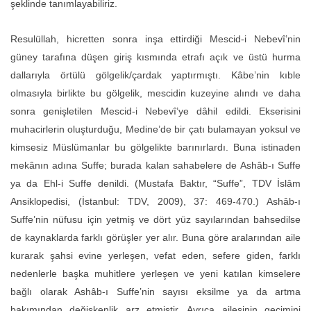
şeklinde tanımlayabiliriz.
Resulüllah, hicretten sonra inşa ettirdiği Mescid-i Nebevî’nin
güney tarafına düşen giriş kısmında etrafı açık ve üstü hurma
dallarıyla örtülü gölgelik/çardak yaptırmıştı. Kâbe’nin kıble
olmasıyla birlikte bu gölgelik, mescidin kuzeyine alındı ve daha
sonra genişletilen Mescid-i Nebevî’ye dâhil edildi. Ekserisini
muhacirlerin oluşturduğu, Medine’de bir çatı bulamayan yoksul ve
kimsesiz Müslümanlar bu gölgelikte barınırlardı. Buna istinaden
mekânın adına Suffe; burada kalan sahabelere de Ashâb-ı Suffe
ya da Ehl-i Suffe denildi. (Mustafa Baktır, “Suffe”, TDV İslâm
Ansiklopedisi, (İstanbul: TDV, 2009), 37: 469-470.) Ashâb-ı
Suffe’nin nüfusu için yetmiş ve dört yüz sayılarından bahsedilse
de kaynaklarda farklı görüşler yer alır. Buna göre aralarından aile
kurarak şahsi evine yerleşen, vefat eden, sefere giden, farklı
nedenlerle başka muhitlere yerleşen ve yeni katılan kimselere
bağlı olarak Ashâb-ı Suffe’nin sayısı eksilme ya da artma
bakımından değişkenlik arz etmiştir. Ayrıca ailesinin geçimini