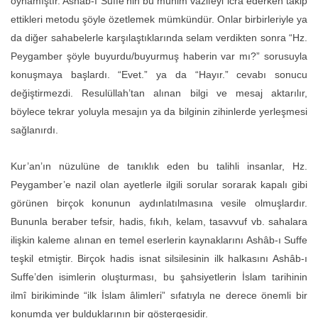
oynamıştır. Ashâb-ı Suffe’nin bu mühim vazifeyi icra ederken takip
ettikleri metodu şöyle özetlemek mümkündür. Onlar birbirleriyle ya
da diğer sahabelerle karşılaştıklarında selam verdikten sonra “Hz.
Peygamber şöyle buyurdu/buyurmuş haberin var mı?” sorusuyla
konuşmaya başlardı. “Evet.” ya da “Hayır.” cevabı sonucu
değiştirmezdi. Resulüllah’tan alınan bilgi ve mesaj aktarılır,
böylece tekrar yoluyla mesajın ya da bilginin zihinlerde yerleşmesi
sağlanırdı.
Kur’an’ın nüzulüne de tanıklık eden bu talihli insanlar, Hz.
Peygamber’e nazil olan ayetlerle ilgili sorular sorarak kapalı gibi
görünen birçok konunun aydınlatılmasına vesile olmuşlardır.
Bununla beraber tefsir, hadis, fıkıh, kelam, tasavvuf vb. sahalara
ilişkin kaleme alınan en temel eserlerin kaynaklarını Ashâb-ı Suffe
teşkil etmiştir. Birçok hadis isnat silsilesinin ilk halkasını Ashâb-ı
Suffe’den isimlerin oluşturması, bu şahsiyetlerin İslam tarihinin
ilmî birikiminde “ilk İslam âlimleri” sıfatıyla ne derece önemli bir
konumda yer bulduklarının bir göstergesidir.