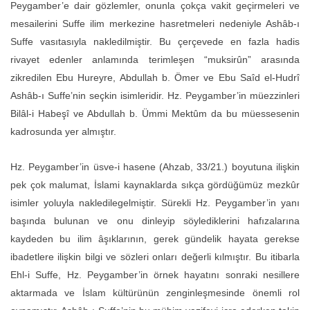
Peygamber’e dair gözlemler, onunla çokça vakit geçirmeleri ve
mesailerini Suffe ilim merkezine hasretmeleri nedeniyle Ashâb-ı
Suffe vasıtasıyla nakledilmiştir. Bu çerçevede en fazla hadis
rivayet edenler anlamında terimleşen “muksirûn” arasında
zikredilen Ebu Hureyre, Abdullah b. Ömer ve Ebu Saîd el-Hudrî
Ashâb-ı Suffe’nin seçkin isimleridir. Hz. Peygamber’in müezzinleri
Bilâl-i Habeşî ve Abdullah b. Ümmi Mektûm da bu müessesenin
kadrosunda yer almıştır.
Hz. Peygamber’in üsve-i hasene (Ahzab, 33/21.) boyutuna ilişkin
pek çok malumat, İslami kaynaklarda sıkça gördüğümüz mezkûr
isimler yoluyla nakledilegelmiştir. Sürekli Hz. Peygamber’in yanı
başında bulunan ve onu dinleyip söylediklerini hafızalarına
kaydeden bu ilim âşıklarının, gerek gündelik hayata gerekse
ibadetlere ilişkin bilgi ve sözleri onları değerli kılmıştır. Bu itibarla
Ehl-i Suffe, Hz. Peygamber’in örnek hayatını sonraki nesillere
aktarmada ve İslam kültürünün zenginleşmesinde önemli rol