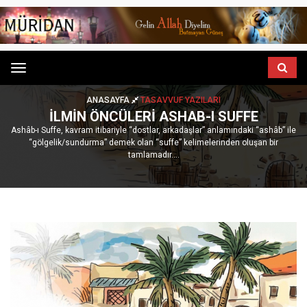
Menu
ANASAYFA
TASAVVUF YAZILARI
İLMIN ÖNCÜLERI ASHAB-I SUFFE
Ashâb-ı Suffe, kavram itibariyle “dostlar, arkadaşlar” anlamındaki “ashâb” ile
“gölgelik/sundurma” demek olan “suffe” kelimelerinden oluşan bir
tamlamadır....