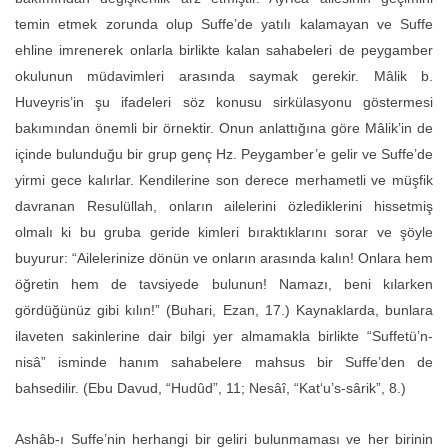
temin etmek zorunda olup Suffe’de yatılı kalamayan ve Suffe
ehline imrenerek onlarla birlikte kalan sahabeleri de peygamber
okulunun müdavimleri arasında saymak gerekir. Mâlik b.
Huveyris’in şu ifadeleri söz konusu sirkülasyonu göstermesi
bakımından önemli bir örnektir. Onun anlattığına göre Mâlik’in de
içinde bulunduğu bir grup genç Hz. Peygamber’e gelir ve Suffe’de
yirmi gece kalırlar. Kendilerine son derece merhametli ve müşfik
davranan Resulüllah, onların ailelerini özlediklerini hissetmiş
olmalı ki bu gruba geride kimleri bıraktıklarını sorar ve şöyle
buyurur: “Ailelerinize dönün ve onların arasında kalın! Onlara hem
öğretin hem de tavsiyede bulunun! Namazı, beni kılarken
gördüğünüz gibi kılın!” (Buhari, Ezan, 17.) Kaynaklarda, bunlara
ilaveten sakinlerine dair bilgi yer almamakla birlikte “Suffetü’n-
nisâ” isminde hanım sahabelere mahsus bir Suffe’den de
bahsedilir. (Ebu Davud, “Hudûd”, 11; Nesâî, “Kat‘u’s-sârik”, 8.)
Ashâb-ı Suffe’nin herhangi bir geliri bulunmaması ve her birinin