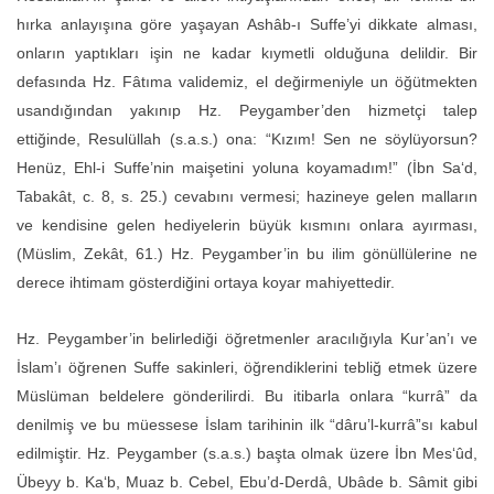
hırka anlayışına göre yaşayan Ashâb-ı Suffe’yi dikkate alması,
onların yaptıkları işin ne kadar kıymetli olduğuna delildir. Bir
defasında Hz. Fâtıma validemiz, el değirmeniyle un öğütmekten
usandığından yakınıp Hz. Peygamber’den hizmetçi talep
ettiğinde, Resulüllah (s.a.s.) ona: “Kızım! Sen ne söylüyorsun?
Henüz, Ehl-i Suffe’nin maişetini yoluna koyamadım!” (İbn Sa‘d,
Tabakât, c. 8, s. 25.) cevabını vermesi; hazineye gelen malların
ve kendisine gelen hediyelerin büyük kısmını onlara ayırması,
(Müslim, Zekât, 61.) Hz. Peygamber’in bu ilim gönüllülerine ne
derece ihtimam gösterdiğini ortaya koyar mahiyettedir.
Hz. Peygamber’in belirlediği öğretmenler aracılığıyla Kur’an’ı ve
İslam’ı öğrenen Suffe sakinleri, öğrendiklerini tebliğ etmek üzere
Müslüman beldelere gönderilirdi. Bu itibarla onlara “kurrâ” da
denilmiş ve bu müessese İslam tarihinin ilk “dâru’l-kurrâ”sı kabul
edilmiştir. Hz. Peygamber (s.a.s.) başta olmak üzere İbn Mes‘ûd,
Übeyy b. Ka‘b, Muaz b. Cebel, Ebu’d-Derdâ, Ubâde b. Sâmit gibi