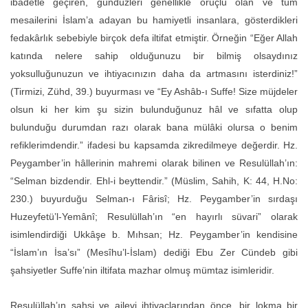
ibadetle geçiren, gündüzleri genellikle oruçlu olan ve tüm
mesailerini İslam’a adayan bu hamiyetli insanlara, gösterdikleri
fedakârlık sebebiyle birçok defa iltifat etmiştir. Örneğin “Eğer Allah
katında nelere sahip olduğunuzu bir bilmiş olsaydınız
yoksulluğunuzun ve ihtiyacınızın daha da artmasını isterdiniz!”
(Tirmizi, Zühd, 39.) buyurması ve “Ey Ashâb-ı Suffe! Size müjdeler
olsun ki her kim şu sizin bulunduğunuz hâl ve sıfatta olup
bulunduğu durumdan razı olarak bana mülâki olursa o benim
refiklerimdendir.” ifadesi bu kapsamda zikredilmeye değerdir. Hz.
Peygamber’in hâllerinin mahremi olarak bilinen ve Resulüllah’ın:
“Selman bizdendir. Ehl-i beyttendir.” (Müslim, Sahih, K: 44, H.No:
230.) buyurduğu Selman-ı Fârisî; Hz. Peygamber’in sırdaşı
Huzeyfetü’l-Yemânî; Resulüllah’ın “en hayırlı süvari” olarak
isimlendirdiği Ukkâşe b. Mıhsan; Hz. Peygamber’in kendisine
“İslam’ın İsa’sı” (Mesîhu’l-İslam) dediği Ebu Zer Cündeb gibi
şahsiyetler Suffe’nin iltifata mazhar olmuş mümtaz isimleridir.
Resulüllah’ın şahsi ve ailevi ihtiyaçlarından önce, bir lokma bir