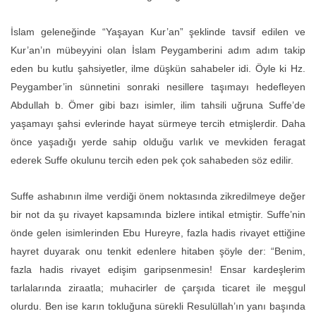
İslam geleneğinde “Yaşayan Kur’an” şeklinde tavsif edilen ve
Kur’an’ın mübeyyini olan İslam Peygamberini adım adım takip
eden bu kutlu şahsiyetler, ilme düşkün sahabeler idi. Öyle ki Hz.
Peygamber’in sünnetini sonraki nesillere taşımayı hedefleyen
Abdullah b. Ömer gibi bazı isimler, ilim tahsili uğruna Suffe’de
yaşamayı şahsi evlerinde hayat sürmeye tercih etmişlerdir. Daha
önce yaşadığı yerde sahip olduğu varlık ve mevkiden feragat
ederek Suffe okulunu tercih eden pek çok sahabeden söz edilir.
Suffe ashabının ilme verdiği önem noktasında zikredilmeye değer
bir not da şu rivayet kapsamında bizlere intikal etmiştir. Suffe’nin
önde gelen isimlerinden Ebu Hureyre, fazla hadis rivayet ettiğine
hayret duyarak onu tenkit edenlere hitaben şöyle der: “Benim,
fazla hadis rivayet edişim garipsenmesin! Ensar kardeşlerim
tarlalarında ziraatla; muhacirler de çarşıda ticaret ile meşgul
olurdu. Ben ise karın tokluğuna sürekli Resulüllah’ın yanı başında