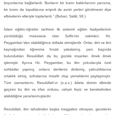
boyunlarına bağlarlardı. Bunların bir kısmı baldırlarının yarısına,
bir kısmı da topuklarına erişirdi de avret yerleri görülmesin diye
elbiselerini elleriyle toplarlardı.” (Buhari, Salât, 58.)
İslam eğitim-öğretim tarihinin ilk sistemli eğitim faaliyetlerinin
yürütüldüğü müessese olan Suffe’nin sakinleri, Hz.
Peygamber’den olabildiğince istifade etmişlerdir. Onlar, dini ve ilmi
kaynağından öğrenme fırsatı yakalamış, yanı başında
bulundukları Resulüllah da bu güzide insanları ilmek ilmek
işlemiştir. Ayrıca Hz. Peygamber, bu ilim yolcularıyla özel
sohbetler yapmış, onların dertlerini dinlemiş, yalnızlıklarına
ortaklık etmiş, sofralarına misafir olup yemeklerini paylaşmıştır.
Tüm zamanlarını, Resulüllah’ın (s.a.s.) âdeta dizinin dibinde
geçiren bu ilim ve irfan ordusu, vahyin feyiz ve bereketinden
alabildiğine yararlanmışlardır.
Resulüllah, ilim tahsilinden başka meşgalesi olmayan, gecelerini