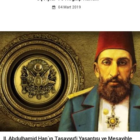
04 Mart 2019
II. Abdulhamid Han´ın Tasavvufi Yaşantısı ve Meşayihle