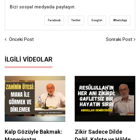
Bizi sosyal medyada paylaşın:
Facebook
Twitter
Google+
WhatsApp
Önceki Post
Sonraki Post
İLGILI VIDEOLAR
Kalp Gözüyle Bakmak:
Zikir Sadece Dilde
Maneviyatın
Değil, Kalpte ve Hâlde