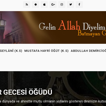
GEYLÂNÎ (K.S)
MUSTAFA HAYRI ÖĞÜT (K.S)
ABDULLAH DEMIRCIO
R GECESI ÖĞÜDÜ
ra dünyada ve ahirette mutlu olmanın yollarını gösteren dinimizin kut