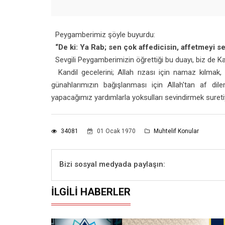
Peygamberimiz şöyle buyurdu:
“De ki: Ya Rab; sen çok affedicisin, affetmeyi sev
Sevgili Peygamberimizin öğrettiği bu duayı, biz de K
Kandil gecelerini; Allah rızası için namaz kılma
günahlarımızın bağışlanması için Allah'tan af di
yapacağımız yardımlarla yoksulları sevindirmek sureti
34081
01 Ocak 1970
Muhtelif Konular
Bizi sosyal medyada paylaşın:
İLGILI HABERLER