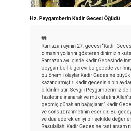
Hz. Peygamberin Kadir Gecesi Öğüdü
Ramazan ayının 27. gecesi "Kadir Gecesi
olmanın yollarını gösteren dinimizin ku
Ramazan ayı içinde Kadir Gecesinde in
peygamberlik görevi bu gecede verilmi
bu önemli olaylar Kadir Gecesine büyük 
kazandırmıştır. Kadir gecesinin bin ayda
bildirilmiştir. Sevgili Peygamberimiz de 
faziletine inanarak ve mük afatını Allah
geçmiş günahları bağışlanır.” Kadir Gece
ve sonsuz rahmetinin eseridir. Bu geceyi
ve dua ederek en iyi bir şekilde değerle
Rasulallah: Kadir Gecesine rastlarsam n