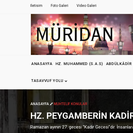
Iletisim
Foto Galeri
Video Galeri
ANASAYFA
HZ. MUHAMMED (S.A.S)
ABDÜLKÂDIR 
TASAVVUF YOLU
ANASAYFA
MUHTELIF KONULAR
HZ. PEYGAMBERIN KADI
Ramazan ayının 27. gecesi "Kadir Gecesi"dir. İnsanla