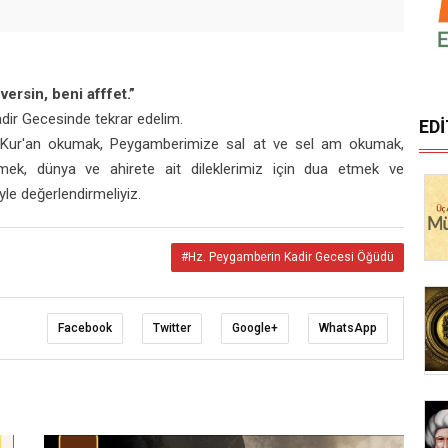
ersin, beni afffet.”
adir Gecesinde tekrar edelim.
ED
k, Kur'an okumak, Peygamberimize sal at ve sel am okumak,
lemek, dünya ve ahirete ait dileklerimiz için dua etmek ve
yle değerlendirmeliyiz.
#Hz. Peygamberin Kadir Gecesi Öğüdü
Facebook
Twitter
Google+
WhatsApp