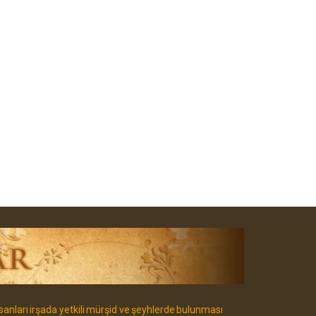
sanları irşada yetkili mürşid ve şeyhlerde bulunması