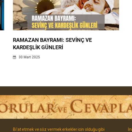
RAMAZAN BAYRAMI: SEVİNÇ VE
KARDEŞLİK GÜNLERİ
30 Mart 2025
Bi'at etmek ve söz vermek erkekler icin olduğu gibi
İn