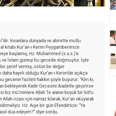
"dir. İnsanlara dünyada ve ahirette mutlu
tsal kitabı Kur'an-ı Kerim Peygamberimize
meye başlamış, Hz. Muhammed (s.a.s.)'e
ş ve İslam güneşi bu gecede doğmuştur. İşte
bir şeref vermiş, üstün bir değer
n daha hayırlı olduğu Kur’an-ı Kerim’de açıkça
bu gecenin fazileti hakkın şöyle buyurur: “Kim ki,
'tan bekleyerek Kadir Gecesini ibadetle geçirirse
si biz mü'minlere Allah Te alanın büyük bir lütfu
 Allah rızası için namaz kılarak, Kur'an okuyarak
ndirmeliyiz. Hz. Aişe bir gün Efendimize: “Ya
asıl dua edeyim?” diye sordu.