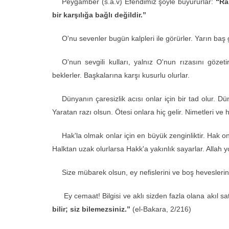
Peygamber (s.a.v) Efendimiz şöyle buyururlar:
“Ra
bir karşılığa bağlı değildir.”
O'nu sevenler bugün kalpleri ile görürler. Yarın baş 
O'nun sevgili kulları, yalnız O'nun rızasını göze
beklerler. Başkala­rına karşı kusurlu olurlar.
Dünyanın çaresizlik acısı onlar için bir tad olur. Düny
Yaratan razı ol­sun. Ötesi onlara hiç gelir. Nimetleri ve 
Hak'la olmak onlar için en büyük zenginliktir. Hak onla
Halktan uzak olurlarsa Hakk'a yakınlık sayarlar. Allah y
Size mübarek olsun, ey nefislerini ve boş heveslerini
Ey cemaat! Bilgisi ve aklı sizden fazla olana akıl s
bilir; siz bilemezsiniz.”
(el-Bakara, 2/216)