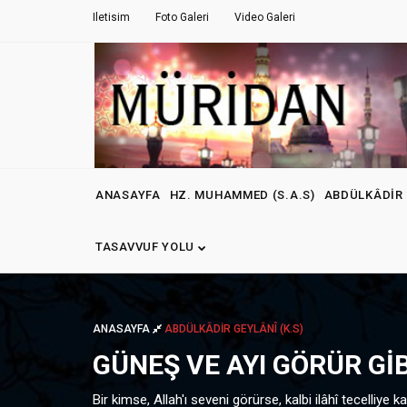
Iletisim
Foto Galeri
Video Galeri
ANASAYFA
HZ. MUHAMMED (S.A.S)
ABDÜLKÂDIR 
TASAVVUF YOLU
ANASAYFA
ABDÜLKÂDIR GEYLÂNÎ (K.S)
GÜNEŞ VE AYI GÖRÜR GI
Bir kimse, Allah'ı seveni görürse, kalbi ilâhî tecelliye ka