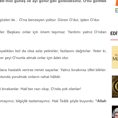
bb’inizi güneş ve ayı görür gibi göreceksiniz. O'nu görmek
gözleri ile... O'na benzeyen yoktur. Gören O'dur, işiten O'dur.
tirler. Başkası onlar için önem taşımaz. Yardımı yalnız O'ndan
ED
alıkları bol da olsa azla yetinirler; fazlasını dağıtırlar. Yeter ki,
her şeyi O'nunla almak on­lar için âdet olur.
ra has­talık verirse nimet sayarlar. Yalnız bırakırsa ülfet bilirler.
olunda yorulmak on­ların rahat hâlidir.
 bırakanlar. Hak'tan razı olup, O'nda yok olanlar!
atmayınız; bil­giçlik taslamayınız. Hak Teâlâ şöyle buyurdu:
“Allah