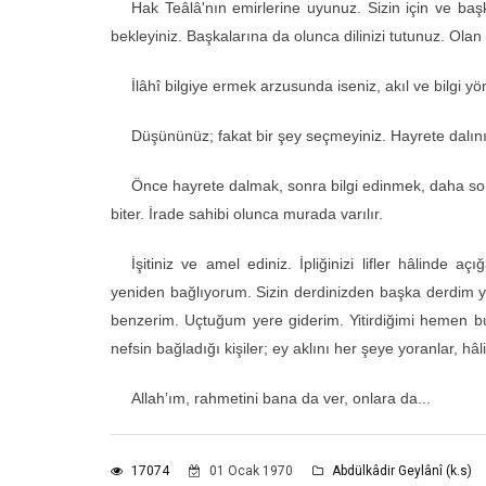
Hak Teâlâ'nın emirlerine uyunuz. Sizin için ve başk
bekleyiniz. Baş­kalarına da olunca dilinizi tutunuz. Olan
İlâhî bilgiye ermek arzusunda iseniz, akıl ve bilgi y
Düşününüz; fakat bir şey seçmeyiniz. Hayrete dalınız, 
Önce hayrete dalmak, sonra bilgi edinmek, daha s
biter. İrade sahi­bi olunca murada varılır.
İşitiniz ve amel ediniz. İpliğinizi lifler hâlinde a
yeniden bağlıyorum. Sizin derdinizden başka derdim yo
benzerim. Uçtuğum yere giderim. Yitirdiğimi hemen bul
nefsin bağladığı kişiler; ey aklını her şeye yoran­lar, hâ
Allah’ım, rahmetini bana da ver, onlara da...
17074
01 Ocak 1970
Abdülkâdir Geylânî (k.s)