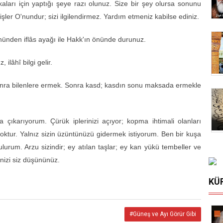
aları için yaptığı şeye razı olunuz. Size bir şey olursa sonunu
 işler O'nundur; sizi ilgilen­dirmez. Yardım etmeniz kabilse ediniz.
önünden if­lâs ayağı ile Hakk'ın önünde durunuz.
ilâhî bilgi gelir.
onra bilenlere ermek. Sonra kasd; kasdın sonu maksada ermekle
çığa çıkarıyorum. Çürük iplerinizi açıyor; kopma ihtimali olanları
ktur. Yalnız sizin üzüntünüzü gi­dermek istiyorum. Ben bir kuşa
urum. Arzu sizindir; ey atılan taşlar; ey kan yükü tembeller ve
linizi siz düşününüz.
KÜ
#Güneş ve Ayı Görür Gibi