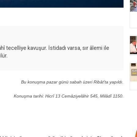
âhî tecelliye kavuşur. İstidadı varsa, sır âlemi ile
lür.
Bu konuşma pazar günü sabah üzeri Ribât’ta yapıldı.
Konuşma tarihi: Hicrî 13 Cemâziyelâhir 545, Milâdî 1150.