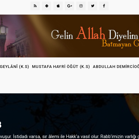
GEYLÂNÎ (K.S)
MUSTAFA HAYRI ÖĞÜT (K.S)
ABDULLAH DEMIRCIO
B
vuşur. İstidadı varsa, sır âlemi ile Hakk'a vasıl olur. Rabb’imizin varlığı gö