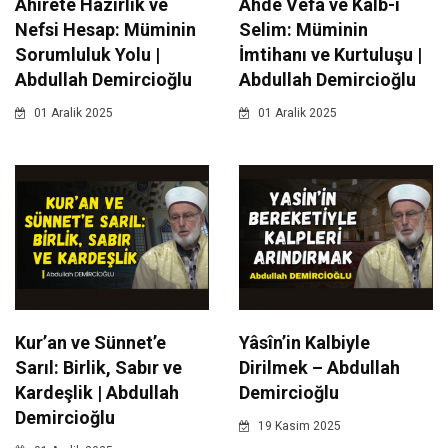
Ahirete Hazırlık ve
Ahde Vefa ve Kalb-i
Nefsi Hesap: Müminin
Selim: Müminin
Sorumluluk Yolu |
İmtihanı ve Kurtuluşu |
Abdullah Demircioğlu
Abdullah Demircioğlu
01 Aralik 2025
01 Aralik 2025
Kur’an ve Sünnet’e
Yâsîn’in Kalbiyle
Sarıl: Birlik, Sabır ve
Dirilmek – Abdullah
Kardeşlik | Abdullah
Demircioğlu
Demircioğlu
19 Kasim 2025