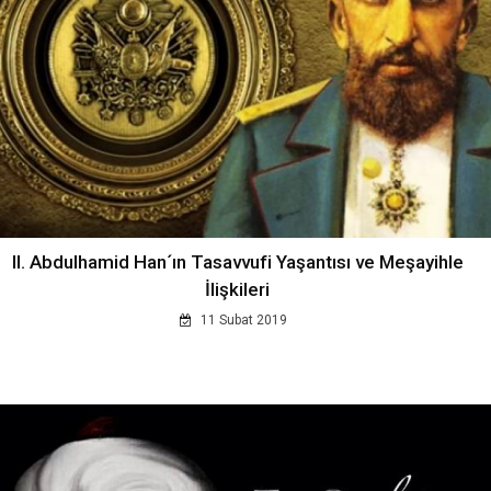
II. Abdulhamid Han´ın Tasavvufi Yaşantısı ve Meşayihle
İlişkileri
11 Subat 2019