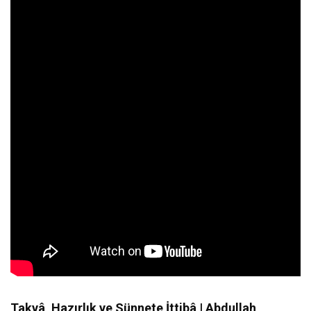
Takvâ, Hazırlık ve Sünnete İttibâ | Abdullah