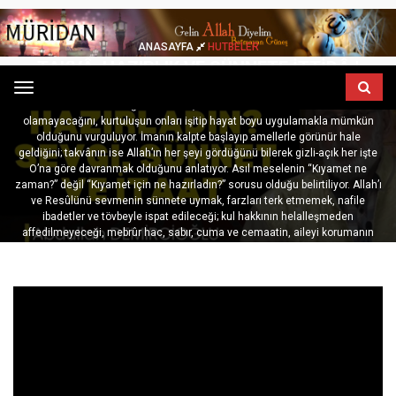
ANASAYFA
HUTBELER
TAKVÂ, HAZIRLIK VE SÜNNETE İTTIBÂ |
ABDULLAH DEMIRCIOĞLU
Menu
Abdullah Demircioğlu Hocamız, Kur’an ve Sünnet’in üstünde söz
olamayacağını, kurtuluşun onları işitip hayat boyu uygulamakla mümkün
olduğunu vurguluyor. İmanın kalpte başlayıp amellerle görünür hale
geldiğini; takvânın ise Allah’ın her şeyi gördüğünü bilerek gizli-açık her işte
O’na göre davranmak olduğunu anlatıyor. Asıl meselenin “Kıyamet ne
zaman?” değil “Kıyamet için ne hazırladın?” sorusu olduğu belirtiliyor. Allah’ı
ve Resûlünü sevmenin sünnete uymak, farzları terk etmemek, nafile
ibadetler ve tövbeyle ispat edileceği; kul hakkının helalleşmeden
affedilmeyeceği, mebrûr hac, sabır, cuma ve cemaatin, aileyi korumanın
önemi hatırlatılıyor. Dünya kısa bir mola, asıl hedef ise dünyayı ahirete
hizmetkâr kılmak olarak özetleniyor.