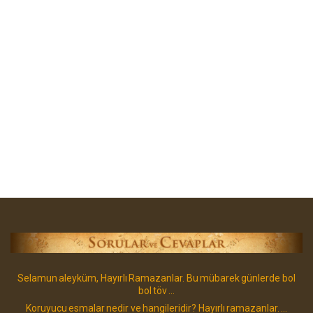
Selamun aleyküm, Hayırlı Ramazanlar. Bu mübarek günlerde bol
bol töv ...
Koruyucu esmalar nedir ve hangileridir? Hayırlı ramazanlar. ...