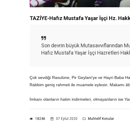
TAZİYE-Hafız Mustafa Yaşar İşçi Hz. Hak
Son devrin büyük Mutasavvıflarından Mus
Hafız Mustafa Yaşar İşçi Hazretleri Hak
Çok sevdiği Rasulüne, Pir Geylani'ye ve Hayri Baba Ha
Rabbim geniş rahmeti ile muamele eylesin. Makamı âli
İmkanı olanların hatim indirmeleri, olmayanların ise Yas
18246
07 Eylul 2020
Muhtelif Konular