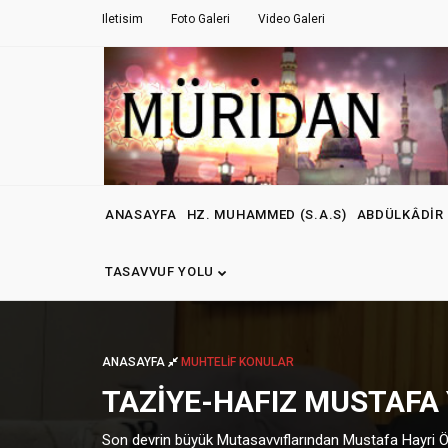
Iletisim
Foto Galeri
Video Galeri
ANASAYFA
HZ. MUHAMMED (S.A.S)
ABDÜLKÂDIR 
TASAVVUF YOLU
ANASAYFA
MUHTELIF KONULAR
TAZİYE-HAFIZ MUSTAFA 
Son devrin büyük Mutasavvıflarından Mustafa Hayri Öğü