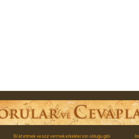
Bi'at etmek ve söz vermek erkekler icin olduğu gibi
İn