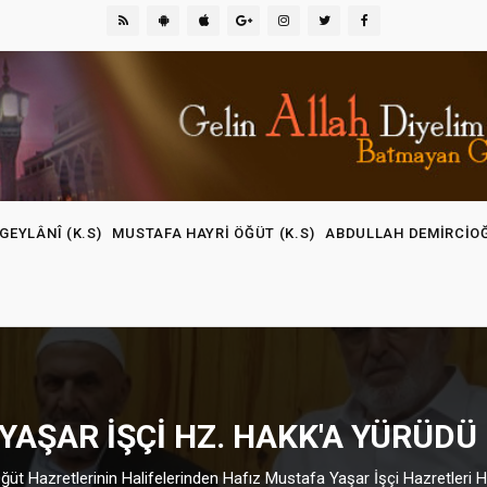
GEYLÂNÎ (K.S)
MUSTAFA HAYRI ÖĞÜT (K.S)
ABDULLAH DEMIRCIO
YAŞAR İŞÇI HZ. HAKK'A YÜRÜDÜ
t Hazretlerinin Halifelerinden Hafız Mustafa Yaşar İşçi Hazretleri Ha