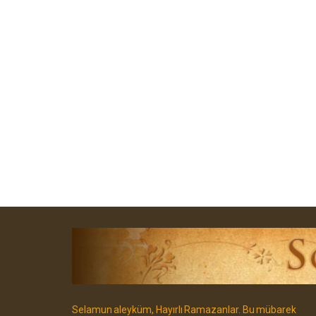
Selamun aleyküm, Hayırlı Ramazanlar. Bu mübarek