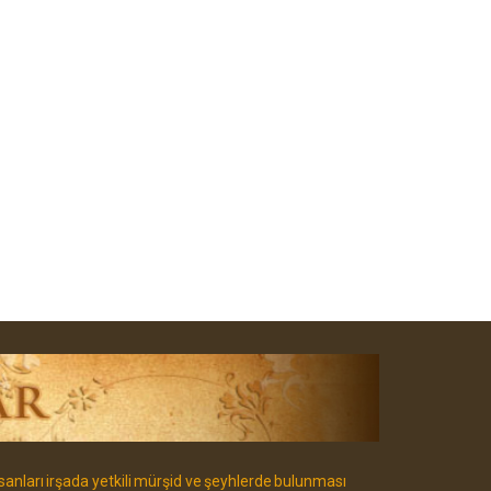
sanları irşada yetkili mürşid ve şeyhlerde bulunması