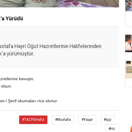
k'a Yürüdü
tafa Hayri Öğüt Hazretlerinin Halifelerinden
k'a yürümüştür.
zretlerine kavuştu.
 olsun.
in-i Şerif okumaları rica olunur
#TAZİYEHafız
#Mustafa
#Yaşar
#İşçi
#Hz.