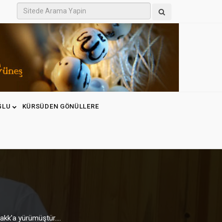
ĞLU
KÜRSÜDEN GÖNÜLLERE
kk'a yürümüştür....