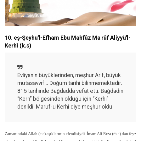
10. eş-Şeyhu'l-Efham Ebu Mahfûz Ma'rûf Aliyyü'l-
Kerhî (k.s)
Evliyanın büyüklerinden, meşhur Arif, büyük
mutasavvıf... Doğum tarihi bilinmemektedir.
815 tarihinde Bağdadda vefat etti. Bağdadın
“Kerh” bölgesinden olduğu için “Kerhi”
denildi. Maruf-u Kerhi diye meşhur oldu.
Zamanındaki Allah (c.c) aşıklarının efendisiydi. İmam Ali Rıza (rh.a) dan feyz