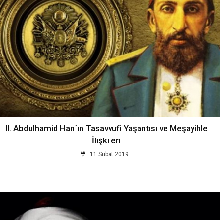
II. Abdulhamid Han´ın Tasavvufi Yaşantısı ve Meşayihle
İlişkileri
11 Subat 2019