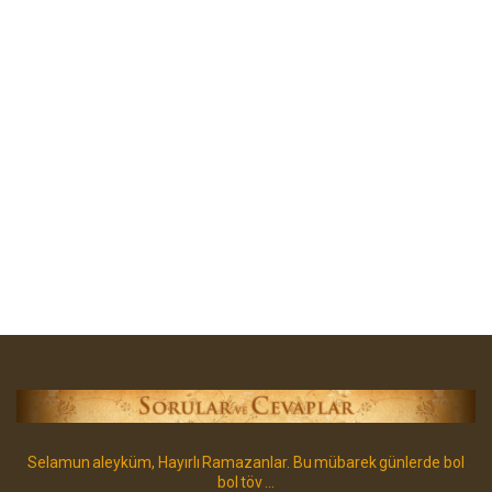
Selamun aleyküm, Hayırlı Ramazanlar. Bu mübarek günlerde bol
bol töv ...