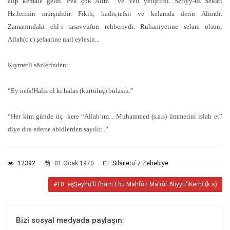
alıp kemale geldi. Pek çok Alim ve Veli yetiştirdi. Seriyy-üs Sekati
Hz.lerinin mürşididir. Fıkıh, hadis,tefsir ve kelamda derin Alimdi.
Zamanındaki ehl-i tasavvufun rehberiydi. Ruhaniyetine selam olsun;
Allah(c.c) şefaatine nail eylesin...
Kıymetli sözlerinden:
“Ey nefs!Halis ol ki halas (kurtuluş) bulasın.”
“Her kim günde üç kere “Allah’ım... Muhammed (s.a.s) ümmetini islah et”
diye dua ederse abidlerden sayılır...”
12392
01 Ocak 1970
Silsiletü`z Zehebiye
#10. eşŞeyhu'lEfham Ebu Mahfûz Ma'rûf Aliyyü'lKerhî (k.s)
Bizi sosyal medyada paylaşın: