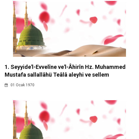
1. Seyyide'l-Evvelîne ve'l-Âhirîn Hz. Muhammed
Mustafa sallallâhü Teâlâ aleyhi ve sellem
01 Ocak 1970