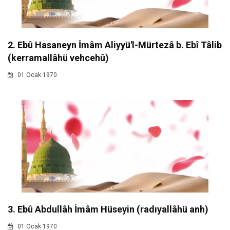
2. Ebû Hasaneyn İmâm Aliyyü'l-Mürtezâ b. Ebî Tâlib
(kerramallâhü vehcehû)
01 Ocak 1970
3. Ebû Abdullâh İmâm Hüseyin (radıyallâhü anh)
01 Ocak 1970