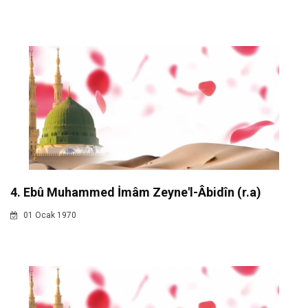
4. Ebû Muhammed İmâm Zeyne'l-Âbidîn (r.a)
01 Ocak 1970