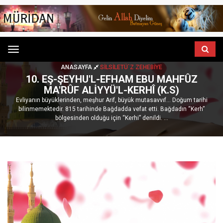
Menu
ANASAYFA
SILSILETÜ`Z ZEHEBIYE
10. EŞ-ŞEYHU'L-EFHAM EBU MAHFÛZ
MA'RÛF ALIYYÜ'L-KERHÎ (K.S)
Evliyanın büyüklerinden, meşhur Arif, büyük mutasavvıf... Doğum tarihi
bilinmemektedir. 815 tarihinde Bağdadda vefat etti. Bağdadın “Kerh”
bölgesinden olduğu için “Kerhi” denildi. ...