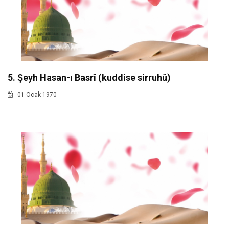
5. Şeyh Hasan-ı Basrî (kuddise sirruhû)
01 Ocak 1970