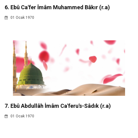
6. Ebû Ca'fer İmâm Muhammed Bâkır (r.a)
01 Ocak 1970
7. Ebû Abdullâh İmâm Ca'feru's-Sâdık (r.a)
01 Ocak 1970