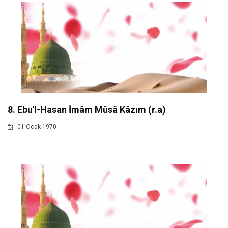
8. Ebu'l-Hasan İmâm Mûsâ Kâzım (r.a)
01 Ocak 1970