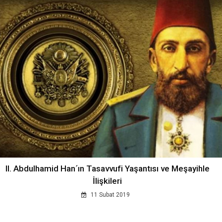
II. Abdulhamid Han´ın Tasavvufi Yaşantısı ve Meşayihle
İlişkileri
11 Subat 2019