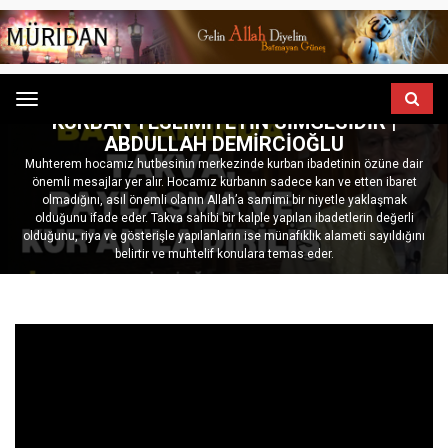
ANASAYFA
HUTBELER
Menu
KURBAN TESLIMIYETIN SIMGESIDIR |
ABDULLAH DEMIRCIOĞLU
Muhterem hocamız hutbesinin merkezinde kurban ibadetinin özüne dair
önemli mesajlar yer alır. Hocamız kurbanın sadece kan ve etten ibaret
olmadığını, asıl önemli olanın Allah’a samimi bir niyetle yaklaşmak
olduğunu ifade eder. Takva sahibi bir kalple yapılan ibadetlerin değerli
olduğunu, riya ve gösterişle yapılanların ise münafıklık alameti sayıldığını
belirtir ve muhtelif konulara temas eder.