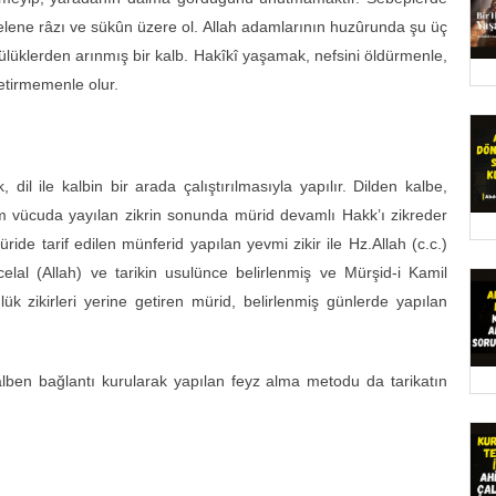
gelene râzı ve sükûn üzere ol. Allah adamlarının huzûrunda şu üç
tülüklerden arınmış bir kalb. Hakîkî yaşamak, nefsini öldürmenle,
getirmemenle olur.
k, dil ile kalbin bir arada çalıştırılmasıyla yapılır. Dilden kalbe,
üm vücuda yayılan zikrin sonunda mürid devamlı Hakk’ı zikreder
ride tarif edilen münferid yapılan yevmi zikir ile Hz.Allah (c.c.)
a-i celal (Allah) ve tarikin usulünce belirlenmiş ve Mürşid-i Kamil
ük zikirleri yerine getiren mürid, belirlenmiş günlerde yapılan
lben bağlantı kurularak yapılan feyz alma metodu da tarikatın