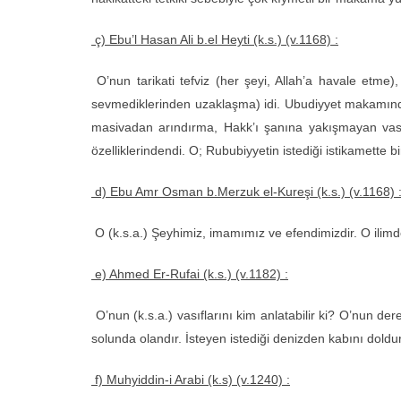
ç) Ebu’l Hasan Ali b.el Heyti (k.s.) (v.1168) :
O’nun tarikati tefviz (her şeyi, Allah’a havale etme
sevmediklerinden uzaklaşma) idi. Ubudiyyet makamında 
masivadan arındırma, Hakk’ı şanına yakışmayan vasıfl
özelliklerindendi. O; Rububiyyetin istediği istikamette bi
d) Ebu Amr Osman b.Merzuk el-Kureşi (k.s.) (v.1168) 
O (k.s.a.) Şeyhimiz, imamımız ve efendimizdir. O ilim
e) Ahmed Er-Rufai (k.s.) (v.1182) :
O’nun (k.s.a.) vasıflarını kim anlatabilir ki? O’nun der
solunda olandır. İsteyen istediği denizden kabını doldu
f) Muhyiddin-i Arabi (k.s) (v.1240) :