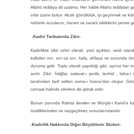
Allahü teâlâya dil uzatma. Her hâlde Allahü teâlâdan 
sıfat üzere bulun: Alcak gönüllülük, iyi geçinmek ve kö
nefsinin arzularını, haram ve zararlı isteklerini yerine 
-Kadiri Tarikatında Zikir-
Kadirilikte zikir cehri olarak, yani açıktan, sesli olara
kalbden sırr, sırr-us sırr, hafa, ahfaya ve sonunda t
duruma gelir. Toplu olarak yapıldığı gibi, ayrıca her mü
anılır. Zikir; İstiğfar, salavat-ı şerife, tevhid , lafz
tarafından tarif edilen esma-i hüsna’dan oluşur. Günl
cemaat halinde zikirlere de iştirak eder.
Bunun yanında Rabıta denilen ve Mürşid-i Kamil’e ka
özelliklerinden ve vazgeçilmez unsurlarındandır.
-Kadirilik Hakkında Diğer Büyüklerin Sözleri-