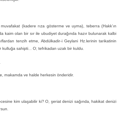
), muvafakat (kadere rıza gösterme ve uyma), teberra (Hakk’ın
kaim olan bir sır ile ubudiyet durağında hazır bulunarak kalbi
ardan tenzih etme, Abdülkadir-i Geylani Hz.lerinin tarikatinin
r kulluğa sahipti... O; tefrikadan uzak bir kuldu.
:
de, makamda ve halde herkesin önderidir.
ecesine kim ulaşabilir ki? O, şeriat denizi sağında, hakikat denizi
rsun.