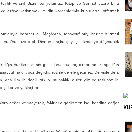
tevfîk versin! Bizim bu yolumuz, Kitap ve Sünnet üzere bina
efâ ve ezâya katlanmak ve din kardeşlerinin kusurlarını affetmek
amlarıyla berâber ol. Meşâyıha, tasavvuf büyüklerine hürmeti
ere nasîhat üzere ol. Dinden başka şey için kimseye düşmanlık
kirliğin hakîkati, senin gibi olana muhtaç olmaman, zenginliğin
asavvuf hâldir, söz değildir, söz ile de ele geçmez. Dervişlerden,
 ona ilim ile değil, rıfk, yumuşaklık, güler yüz ve tatlı söz ile
e çeker ve yaklaştırır.
nlara değer vermeyerek, fakirlerle görüşmen ise, kendine değer
KÜ
etirmeyip, yaradanın dâimâ gördüğünü unutmamaktır. Sebeplerde