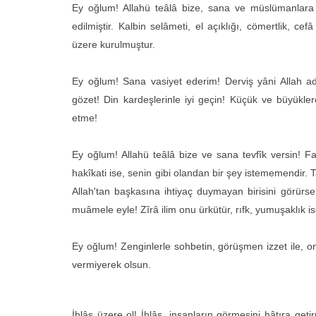
Ey oğlum! Allahü teâlâ bize, sana ve müslümanlara 
edilmiştir. Kalbin selâmeti, el açıklığı, cömertlik, c
üzere kurulmuştur.
Ey oğlum! Sana vasiyet ederim! Derviş yâni Allah ad
gözet! Din kardeşlerinle iyi geçin! Küçük ve büyükl
etme!
Ey oğlum! Allahü teâlâ bize ve sana tevfîk versin! Fa
hakîkati ise, senin gibi olandan bir şey istememendir. T
Allah'tan başkasına ihtiyaç duymayan birisini görürsen,
muâmele eyle! Zîrâ ilim onu ürkütür, rıfk, yumuşaklık is
Ey oğlum! Zenginlerle sohbetin, görüşmen izzet ile, o
vermiyerek olsun.
İhlâs üzere ol! İhlâs, insanların görmesini hâtıra g