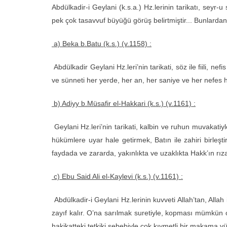
Abdülkadir-i Geylani (k.s.a.) Hz.lerinin tarikatı, sey
pek çok tasavvuf büyüğü görüş belirtmiştir... Bunlardan
a) Beka b.Batu (k.s.) (v.1158) :
Abdülkadir Geylani Hz.leri’nin tarikati, söz ile fiili, nef
ve sünneti her yerde, her an, her saniye ve her nefes ha
b) Adiyy b.Müsafir el-Hakkari (k.s.) (v.1161) :
Geylani Hz.leri’nin tarikati, kalbin ve ruhun muvakatiyl
hükümlere uyar hale getirmek, Batın ile zahiri birleş
faydada ve zararda, yakınlıkta ve uzaklıkta Hakk’ın rız
c) Ebu Said Ali el-Kaylevi (k.s.) (v.1161) :
Abdülkadir-i Geylani Hz.lerinin kuvveti Allah’tan, Allah
zayıf kalır. O’na sarılmak suretiyle, kopması mümkün 
hakikatteki tetkiki sebebiyle çok kıymetli bir makama yü