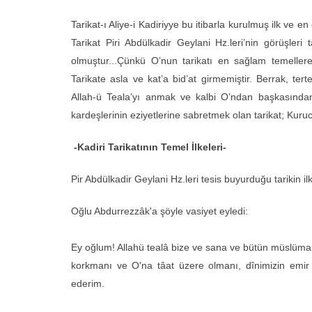
Tarikat-ı Aliye-i Kadiriyye bu itibarla kurulmuş ilk ve en 
Tarikat Piri Abdülkadir Geylani Hz.leri’nin görüşl
olmuştur...Çünkü O’nun tarikatı en sağlam temellere
Tarikate asla ve kat’a bid’at girmemiştir. Berrak, tert
Allah-ü Teala’yı anmak ve kalbi O’ndan başkasında
kardeşlerinin eziyetlerine sabretmek olan tarikat; Kuruc
-Kadiri Tarikatının Temel İlkeleri-
Pir Abdülkadir Geylani Hz.leri tesis buyurduğu tarikin i
Oğlu Abdurrezzâk'a şöyle vasiyet eyledi:
Ey oğlum! Allahü tealâ bize ve sana ve bütün müslümanl
korkmanı ve O'na tâat üzere olmanı, dînimizin emir
ederim.