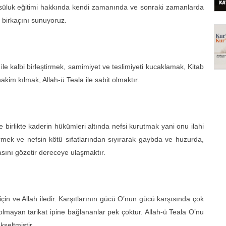
r-u süluk eğitimi hakkında kendi zamanında ve sonraki zamanlarda
 birkaçını sunuyoruz.
is ile kalbi birleştirmek, samimiyet ve teslimiyeti kucaklamak, Kitab
kim kılmak, Allah-ü Teala ile sabit olmaktır.
e birlikte kaderin hükümleri altında nefsi kurutmak yani onu ilahi
tirmek ve nefsin kötü sıfatlarından sıyırarak gaybda ve huzurda,
asını gözetir dereceye ulaşmaktır.
 için ve Allah iledir. Karşıtlarının gücü O’nun gücü karşısında çok
olmayan tarikat ipine bağlananlar pek çoktur. Allah-ü Teala O’nu
kseltmiştir.