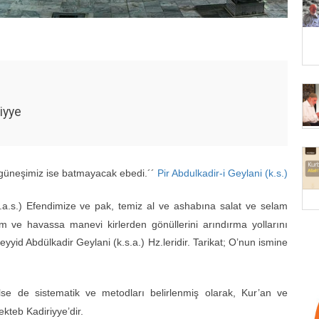
riyye
m güneşimiz ise batmayacak ebedi.´´
Pir Abdulkadir-i Geylani (k.s.)
s.a.s.) Efendimize ve pak, temiz al ve ashabına salat ve selam
m ve havassa manevi kirlerden gönüllerini arındırma yollarını
yid Abdülkadir Geylani (k.s.a.) Hz.leridir. Tarikat; O’nun ismine
erilse de sistematik ve metodları belirlenmiş olarak, Kur’an ve
kteb Kadiriyye’dir.