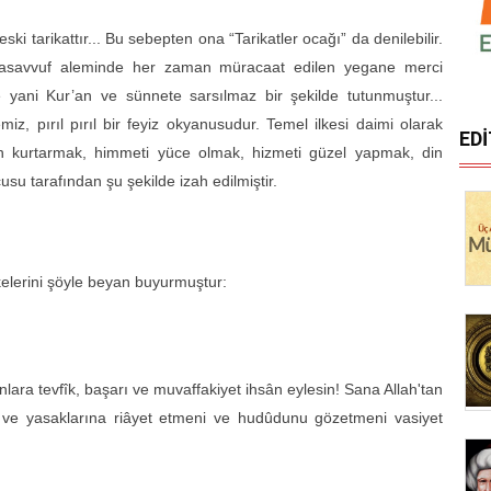
eski tarikattır... Bu sebepten ona “Tarikatler ocağı” da denilebilir.
eri tasavvuf aleminde her zaman müracaat edilen yegane merci
 yani Kur’an ve sünnete sarsılmaz bir şekilde tutunmuştur...
emiz, pırıl pırıl bir feyiz okyanusudur. Temel ilkesi daimi olarak
ED
n kurtarmak, himmeti yüce olmak, hizmeti güzel yapmak, din
usu tarafından şu şekilde izah edilmiştir.
lkelerini şöyle beyan buyurmuştur:
ara tevfîk, başarı ve muvaffakiyet ihsân eylesin! Sana Allah'tan
 ve yasaklarına riâyet etmeni ve hudûdunu gözetmeni vasiyet