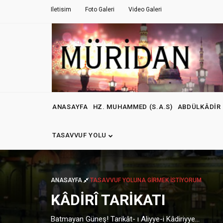
Iletisim
Foto Galeri
Video Galeri
ANASAYFA
HZ. MUHAMMED (S.A.S)
ABDÜLKÂDIR 
TASAVVUF YOLU
ANASAYFA
TASAVVUF YOLUNA GIRMEK İSTIYORUM
KÂDIRÎ TARIKATI
Batmayan Güneş! Tarikât- ı Aliyye-i Kâdiriyye...