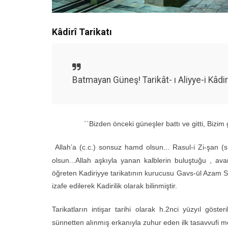
Kâdirî Tarikatı
Batmayan Güneş! Tarikât- ı Aliyye-i Kâdi
``Bizden önceki güneşler battı ve gitti, Bizi
Allah’a (c.c.) sonsuz hamd olsun... Rasul-i Zi-şan (
olsun...
Allah aşkıyla yanan kalblerin buluştuğu , ava
öğreten Kadiriyye tarikatının kurucusu Gavs-ül Azam Sey
izafe edilerek Kadirilik olarak bilinmiştir.
Tarikatların intişar tarihi olarak h.2nci yüzyıl göst
sünnetten alınmış erkanıyla zuhur eden ilk tasavvufi me