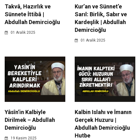
Takvâ, Hazırlık ve
Kur’an ve Sünnet’e
Sünnete İttibâ |
Sarıl: Birlik, Sabır ve
Abdullah Demircioğlu
Kardeşlik | Abdullah
Demircioğlu
01 Aralik 2025
01 Aralik 2025
Yâsîn’in Kalbiyle
Kalbin Islahı ve İmanın
Dirilmek – Abdullah
Gerçek Huzuru |
Demircioğlu
Abdullah Demircioğlu
Hutbe
19 Kasim 2025