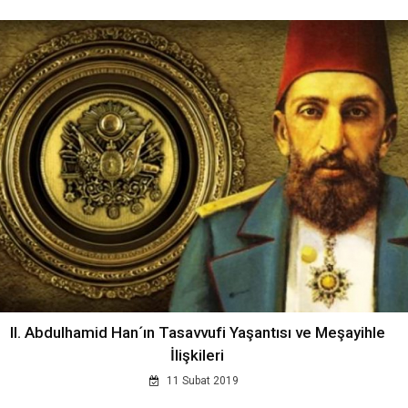
II. Abdulhamid Han´ın Tasavvufi Yaşantısı ve Meşayihle
İlişkileri
11 Subat 2019