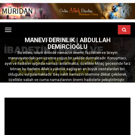
ANASAYFA
HUTBELER
Menu
NAMAZIN ÖNEMI, FAZILETI VE RAMAZAN’DA
MANEVI DERINLIK | ABDULLAH
DEMIRCIOĞLU
Bu video, İslam dininde namazın önemi, faziletleri ve bireyin
maneviyatındaki yeri üzerine yoğun bir şekilde durmaktadır. Konuşmacı,
ayet ve hadisler ışığında namazı anlatmakta, özellikle Miraç gecesinde farz
kılınan bu ibadetin Allah’a yakınlık sağlayan en büyük vasıtalardan biri
olduğunu vurgulamaktadır. Beş vakit namazın önemine dikkat çekilerek,
özellikle sabah ve cuma namazlarının önemi hadislerle pekiştirilmiştir...