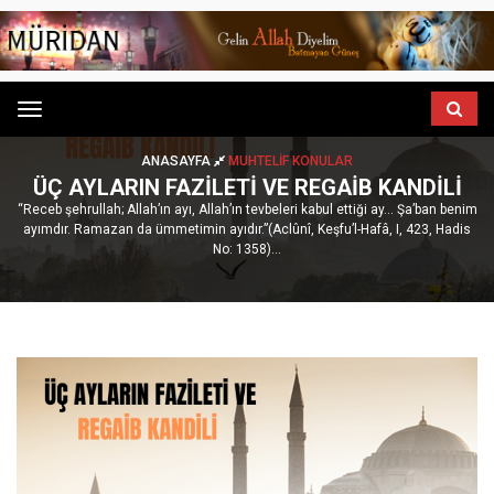
Menu
ANASAYFA
MUHTELIF KONULAR
ÜÇ AYLARIN FAZILETI VE REGAIB KANDILI
“Receb şehrullah; Allah’ın ayı, Allah’ın tevbeleri kabul ettiği ay... Şa’ban benim
ayımdır. Ramazan da ümmetimin ayıdır.”(Aclûnî, Keşfu’l-Hafâ, I, 423, Hadis
No: 1358)...