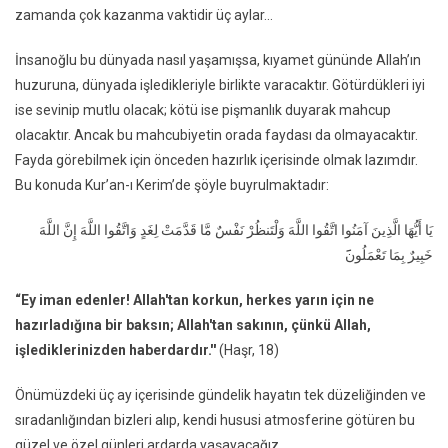
zamanda çok kazanma vaktidir üç aylar…
İnsanoğlu bu dünyada nasıl yaşamışsa, kıyamet gününde Allah’ın
huzuruna, dünyada işledikleriyle birlikte varacaktır. Götürdükleri iyi
ise sevinip mutlu olacak; kötü ise pişmanlık duyarak mahcup
olacaktır. Ancak bu mahcubiyetin orada faydası da olmayacaktır.
Fayda görebilmek için önceden hazırlık içerisinde olmak lazımdır.
Bu konuda Kur’an-ı Kerim’de şöyle buyrulmaktadır:
يَا أَيُّهَا الَّذِينَ آمَنُوا اتَّقُوا اللَّهَ وَلْتَنظُرْ نَفْسٌ مَّا قَدَّمَتْ لِغَدٍ وَاتَّقُوا اللَّهَ إِنَّ اللَّهَ
خَبِيرٌ بِمَا تَعْمَلُون
“Ey iman edenler! Allah'tan korkun, herkes yarın için ne
hazırladığına bir baksın; Allah'tan sakının, çünkü Allah,
işlediklerinizden haberdardır.''
(Haşr, 18)
Önümüzdeki üç ay içerisinde gündelik hayatın tek düzeliğinden ve
sıradanlığından bizleri alıp, kendi hususi atmosferine götüren bu
güzel ve özel günleri ardarda yaşayacağız.