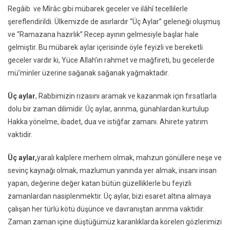
Regâib ve Mîrâc gibi mübarek geceler ve ilâhî tecellilerle
şereflendirildi. Ülkemizde de asırlardır “Üç Aylar” geleneği oluşmuş
ve “Ramazana hazırlık” Recep ayının gelmesiyle başlar hale
gelmiştir. Bu mübarek aylar içerisinde öyle feyizli ve bereketli
geceler vardır ki, Yüce Allah’ın rahmet ve mağfireti, bu gecelerde
mü’minler üzerine sağanak sağanak yağmaktadır.
Üç aylar
, Rabbimizin rızasını aramak ve kazanmak için fırsatlarla
dolu bir zaman dilimidir. Üç aylar, arınma, günahlardan kurtulup
Hakka yönelme, ibadet, dua ve istiğfar zamanı. Ahirete yatırım
vaktidir.
Üç aylar,
yaralı kalplere merhem olmak, mahzun gönüllere neşe ve
sevinç kaynağı olmak, mazlumun yanında yer almak, insanı insan
yapan, değerine değer katan bütün güzelliklerle bu feyizli
zamanlardan nasiplenmektir. Üç aylar, bizi esaret altına almaya
çalışan her türlü kötü düşünce ve davranıştan arınma vaktidir.
Zaman zaman içine düştüğümüz karanlıklarda körelen gözlerimizi