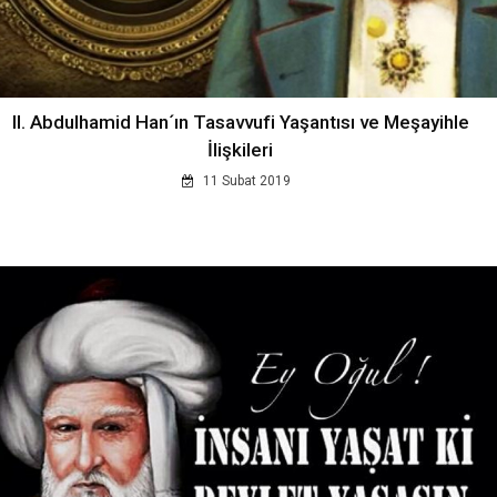
II. Abdulhamid Han´ın Tasavvufi Yaşantısı ve Meşayihle
İlişkileri
11 Subat 2019