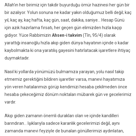
Allah'ın her birimiz için takdir buyurduğu ömür hazinesi her gün bir
bir azalıyor. Yolun sonuna ne kadar yakın olduğumuz belli değil; kaç
yıl, kaç ay, kaç hafta, kaç gün, saat, dakika, saniye... Hesap Günü
için azık hazırlama fırsatı, her geçen gün elimizden hızla kaçıp
gidiyor. Yüce Rabbimizin
Ahsen-i takvim
(Tîn, 95/4) olarak
yarattığı insanoğlu hızla akıp giden dünya hayatının içinde o kadar
kaybolmakta ki ona yaratılış gayesini hatırlatacak işaretlere ihtiyaç
duymaktadır.
Nasıl ki yollarda yönümüzü bulmamıza yarayan, yolu nasıl takip
etmemiz gerektiğini bildiren işaretler varsa, manevi hayatımıza
yön veren hatalarımızı görüp kendimizi hesaba çekilmeden önce
hesaba çekeceğimiz dönüm noktaları mübarek gün ve gecelerimiz
vardır.
Akıp giden zamanın önemli durakları olan ve içinde kandilleri
barındıran… Işıklarıyla sadece karanlık gecelerimizi değil, aynı
zamanda manevi feyziyle de bunalan gönüllerimizi aydınlatan,