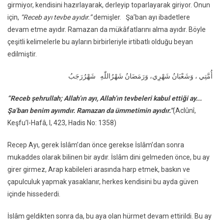
girmiyor, kendisini hazırlayarak, derleyip toparlayarak giriyor. Onun
için,
“Receb ayı tevbe ayıdır.”
demişler. Şa’ban ayı ibadetlere
devam etme ayıdır. Ramazan da mükâfatlarını alma ayıdır. Böyle
çeşitli kelimelerle bu ayların birbirleriyle irtibatlı olduğu beyan
edilmiştir.
أُمَّتِي
، وَشَعْبَانُ شَهْرِي، وَرَمَضَانُ شَهْرُ
اللّٰهِ
شَهْرُ
رَجَبُ
“Receb şehrullah; Allah’ın ayı, Allah’ın tevbeleri kabul ettiği ay...
Şa’ban benim ayımdır. Ramazan da ümmetimin ayıdır.”
(Aclûnî,
Keşfu’l-Hafâ, I, 423, Hadis No: 1358)
Recep Ayı, gerek İslâm’dan önce gerekse İslâm’dan sonra
mukaddes olarak bilinen bir aydır. İslâm dini gelmeden önce, bu ay
girer girmez, Arap kabileleri arasında harp etmek, baskın ve
çapulculuk yapmak yasaklanır, herkes kendisini bu ayda güven
içinde hissederdi.
İslâm geldikten sonra da, bu aya olan hürmet devam ettirildi. Bu ay