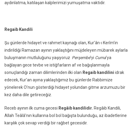
aydınlatma, katılaşan kalplerimizi yumuşatma vaktidir.
Regaib Kandili
Şu günlerde hidayet ve rahmet kaynağı olan, Kur’ân-ı Kerîm’in
indirildiği Ramazan ayının yaklaştığını müjdeleyen mübarek aylarla
buluşmanın mutluluğunu yaşıyoruz
Perşembe
’yi
Cuma
’ya
bağlayan gece tevbe ve istiğfarların af ve bağışlanmayla
sonuçlandığı zaman dilimlerinden ilki olan
Regaib kandilini
idrak
edecek, Kur’an ayına yaklaştığımız bu günlerde Rabbimize
yönelerek O’nun gösterdiği hidayet yolundan gitme arzumuzu bir
kez daha dile getireceğiz.
Receb ayının ilk cuma gecesi
Regâib kandilidir.
Regâib Kandili,
Allah Teâlâ’nın kullarına bol bol bağışta bulunduğu, az ibadetlerine
karşılık çok sevap verdiği bir rağbet gecesidir.