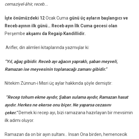
cemaziyel-âhir, receb...
İşte önümüzdeki 12
Ocak Cuma
günü üç ayların başlangıcı ve
Receb ayının ilk günü… Receb ayın İlk Cuma gecesi olan
Perşembe
akşamı da Regaip Kandillidir.
Arifler, din alimleri kitaplarında yazmışlar ki:
“Yıl, ağaç gibidir. Receb ayı ağacın yapraklı, şaban meyveli,
Ramazan ise meyvesinin toplanacağı zamanı gibidir.”
Nitekim Zünnun-i Mısri üç aylar hakkında şöyle demiştir:
“Recep tohum ekme ayıdır, Şaban sulama ayıdır, Ramazan hasat
ayıdır. Herkes ne ekerse onu biçer. Ne yaparsa cezasını
çeker.”
Demek ki recep ayı, bizi ramazana hazırlayan bir mevsimin
ilk adımı oluyor.
Ramazan da on bir ayın sultanı... İnsan Ona birden, hemencecik