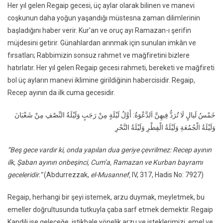
Her yıl gelen Regaip gecesi, üç aylar olarak bilinen ve manevi
coşkunun daha yoğun yaşandığı müstesna zaman dilimlerinin
başladığını haber verir. Kur’an ve oruç ayı Ramazan-ı şerifin
müjdesini getirir. Günahlardan arınmak için sunulan imkân ve
fırsatları; Rabbimizin sonsuz rahmet ve mağfiretini bizlere
hatırlatır. Her yıl gelen Regaip gecesi rahmeti, bereketi ve mağfireti
bol üç ayların manevi iklimine girildiğinin habercisidir. Regaip,
Recep ayının da ilk cuma gecesidir.
خَمْسُ لَيالٍ لَا تُرَدُّ فِيهِنَّ اَلدَّعْوَةُ: أَوَّلُ لَيْلَةٍ مِنْ رَجَبٍ وَلَيْلَةُ النِّصْفِ مِنْ شَعْبَانَ
وَلَيْلَةُ الْجُمُعَةِ وَلَيْلَةُ الْفِطْرِ وَلَيْلَةُ النَّحْرِ
“Beş gece vardır ki, onda yapılan dua geriye çevrilmez: Recep ayının
ilk, Şaban ayının onbeşinci, Cum’a, Ramazan ve Kurban bayramı
geceleridir.”
(Abdurrezzak,
el-Musannef,
IV, 317, Hadis No: 7927)
Regaip, herhangi bir şeyi istemek, arzu duymak, meyletmek, bu
emeller doğrultusunda tutkuyla çaba sarf etmek demektir. Regaip
Kandili ise geleceğe, istikbale yönelik arzu ve isteklerimizi, emel ve