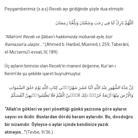
Peygamberimiz (s.a.s) Receb ayı girdiğinde şöyle dua etmiştir:
اَللّٰهُمَّ بَارِكْ لَنَا فِي رَجَبَ وَشَعْبَانَ وَبَلِّغْنَا رَمَضَانَ
“Allah’ım! Receb ve Şâban’ı hakkımızda mübarek eyle, bizi
Ramazan’a ulaştır...”.
(Ahmed b. Hanbel, Müsned, I, 259; Taberânî,
el-Mu’cemü’l-evsat, IV, 189)
Üç ayların birincisi olan Receb'in manevî değerine, Kur'an-ı
Kerim’de şu şekilde işaret buyrulmuştur.
اِنَّ عِدَّةَ الشُّهُورِ عِنْدَ اللّٰهِ اثْنَا عَشَرَ شَهْرًا ف۪ي كِتَابِ اللّٰهِ يَوْمَ خَلَقَ السَّمٰوَاتِ
وَالْاَرْضَ مِنْهَٓا اَرْبَعَةٌ حُرُمٌۜ ذٰلِكَ الدّ۪ينُ الْقَيِّمُ فَلَا تَظْلِمُوا ف۪يهِنَّ اَنْفُسَكُمْ
“Allah’ın gökleri ve yeri yönettiği günkü yazısına göre ayların
sayısı on ikidir. Bunlardan dördü haram aylarıdır. Bu, dosdoğru
bir nizamdır. Öyleyse o aylar içinde kendinize yazık
etmeyin...”
(Tevbe, 9/36.)