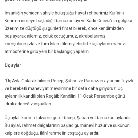
İnsanlığın yeniden vahiyle buluştuğu hayat rehberimiz Kur’an-ı
Kerim’in inmeye başladığı Ramazan ayı ve Kadir Gecesi’nin gölgesi
üzerimize düştüğü şu günleri fırsat bilerek, önce kendimizden
başlayarak ailemiz, çoluk çocuğumuz, akrabalarımız,
komşularımızla ve tüm İslam âlemiylebirlikte üç ayların manevi
atmosferine girip yeni bir başlangıç yapalım.
Üç aylar
"Üç Aylar'' olarak bilinen Recep, Şaban ve Ramazan aylarının feyizli
ve bereketli maneviyat mevsimine bir defa daha giriyoruz. Üç
ayların ilk kandili olan Regâib Kandilini 11 Ocak Perşembe günü
idrak edeceğiz inşaallah.
Üç aylar, kameri takvime göre Recep, Şaban ve Ramazan aylarıdır.
Bu aylar, rahmet dalgalarının başladığı, manevî huzur ve sükûnun
kalplere doğduğu, ilâhî rahmetin coştuğu aylardır.