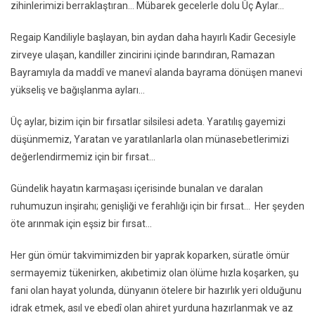
zihinlerimizi berraklaştıran… Mübarek gecelerle dolu Üç Aylar…
Regaip Kandiliyle başlayan, bin aydan daha hayırlı Kadir Gecesiyle
zirveye ulaşan, kandiller zincirini içinde barındıran, Ramazan
Bayramıyla da maddî ve manevî alanda bayrama dönüşen manevi
yükseliş ve bağışlanma ayları…
Üç aylar, bizim için bir fırsatlar silsilesi adeta. Yaratılış gayemizi
düşünmemiz, Yaratan ve yaratılanlarla olan münasebetlerimizi
değerlendirmemiz için bir fırsat…
Gündelik hayatın karmaşası içerisinde bunalan ve daralan
ruhumuzun inşirahı; genişliği ve ferahlığı için bir fırsat... Her şeyden
öte arınmak için eşsiz bir fırsat...
Her gün ömür takvimimizden bir yaprak koparken, süratle ömür
sermayemiz tükenirken, akıbetimiz olan ölüme hızla koşarken, şu
fani olan hayat yolunda, dünyanın ötelere bir hazırlık yeri olduğunu
idrak etmek, asıl ve ebedî olan ahiret yurduna hazırlanmak ve az