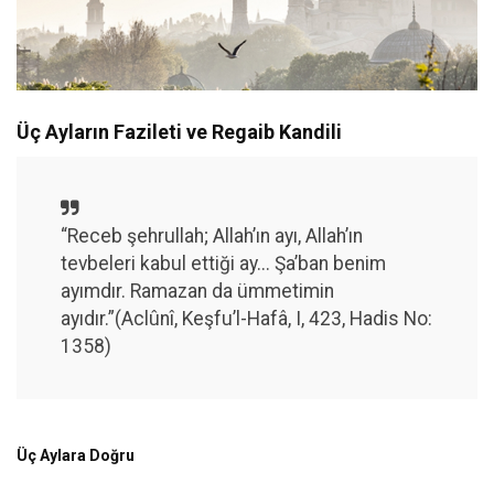
Üç Ayların Fazileti ve Regaib Kandili
“Receb şehrullah; Allah’ın ayı, Allah’ın
tevbeleri kabul ettiği ay... Şa’ban benim
ayımdır. Ramazan da ümmetimin
ayıdır.”(Aclûnî, Keşfu’l-Hafâ, I, 423, Hadis No:
1358)
Üç Aylara Doğru