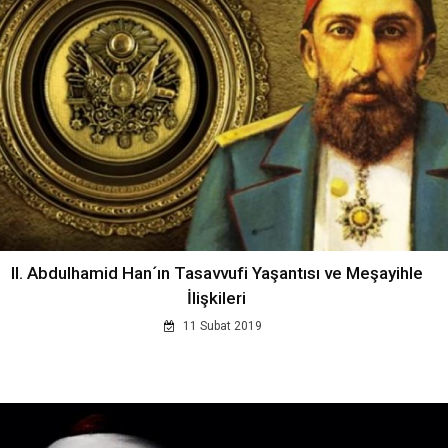
II. Abdulhamid Han´ın Tasavvufi Yaşantısı ve Meşayihle
İlişkileri
11 Subat 2019