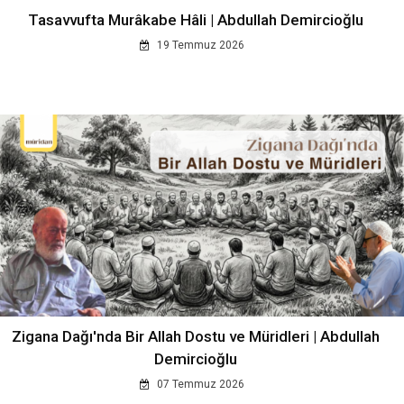
Tasavvufta Murâkabe Hâli | Abdullah Demircioğlu
19 Temmuz 2026
Zigana Dağı'nda Bir Allah Dostu ve Müridleri | Abdullah
Demircioğlu
07 Temmuz 2026