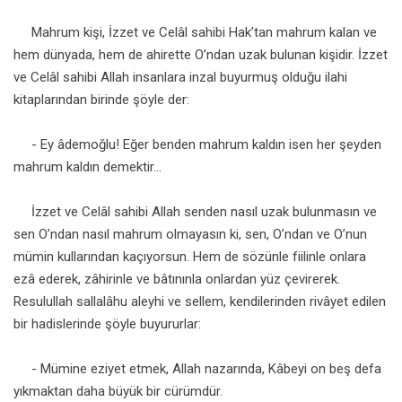
Mahrum kişi, İzzet ve Celâl sahibi Hak’tan mahrum kalan ve
hem dünyada, hem de ahirette O’ndan uzak bulunan kişidir. İzzet
ve Celâl sahibi Allah insanlara inzal buyurmuş olduğu ilahi
kitaplarından birinde şöyle der:
- Ey âdemoğlu! Eğer benden mahrum kaldın isen her şeyden
mahrum kaldın demektir...
İzzet ve Celâl sahibi Allah senden nasıl uzak bulunmasın ve
sen O’ndan nasıl mahrum olmayasın ki, sen, O’ndan ve O’nun
mümin kullarından kaçıyorsun. Hem de sözünle fiilinle onlara
ezâ ederek, zâhirinle ve bâtınınla onlardan yüz çevirerek.
Resulullah sallalâhu aleyhi ve sellem, kendilerinden rivâyet edilen
bir hadislerinde şöyle buyururlar:
- Mümine eziyet etmek, Allah nazarında, Kâbeyi on beş defa
yıkmaktan daha büyük bir cürümdür.