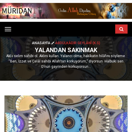
Menu
ANASAYFA
ABDÜLKÂDIR GEYLÂNÎ (K.S)
YALANDAN SAKINMAK
Akl-ı selim sahibi ol. Aklını kullan. Yalancı olma, hakîkatin hilâfını söyleme.
“Ben, İzzet ve Celâl sahibi Allah’tan korkuyorum,” diyorsun. Halbuki sen
O’nun gayrinden korkuyorsun...