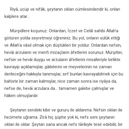
Riyâ, ucüp ve nifâk, şeytanın okları cümlesindendir ki, onları
kalplere atar...
Mürşidlere koşunuz. Onlardan, İzzet ve Celâl sahibi Allah’a
götüren yolda seyretmeyi öğreniniz. Bu yol, onların sülûk ettiği
ve Allah’a vâsıl olmak için düştükleri bir yoldur. Onlardan nefsin,
hevâi arzuların ve menfi mizaçların âfetlerini sorunuz. Mürşitler,
nefsin ve hevâi duygu ve arzuların âfetlerini misalleriyle birlikte
kavrayıp açıklamışlar, gâilelerini ve meyvelerinin ne zaman
derileceğini hakkıyla tanımışlar, sırf bunları kavrayabilmek için bu
bahiste bir zaman kalmışlar, nice zaman sonra ise riyâya da,
nefse de, hevâi arzulara da... tamamen galebe çalmışlar ve
hâkim olmuşlardır.
Şeytanın sendeki kibir ve gururu ile aldanma. Nefsin okları ile
hezimete uğrama. Zirâ hiç şüphe yok ki, nefs seni şeytanın
okları ile oklar. Şeytan sana ancak nefs târikiyle tesir edebilir, bir