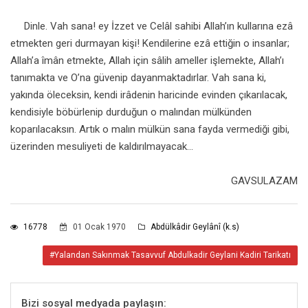
Dinle. Vah sana! ey İzzet ve Celâl sahibi Allah’ın kullarına ezâ
etmekten geri durmayan kişi! Kendilerine ezâ ettiğin o insanlar;
Allah’a îmân etmekte, Allah için sâlih ameller işlemekte, Allah’ı
tanımakta ve O’na güvenip dayanmaktadırlar. Vah sana ki,
yakında öleceksin, kendi irâdenin haricinde evinden çıkarılacak,
kendisiyle böbürlenip durduğun o malından mülkünden
koparılacaksın. Artık o malın mülkün sana fayda vermediği gibi,
üzerinden mesuliyeti de kaldırılmayacak...
GAVSULAZAM
16778
01 Ocak 1970
Abdülkâdir Geylânî (k.s)
#Yalandan Sakınmak Tasavvuf Abdulkadir Geylani Kadiri Tarikatı
Bizi sosyal medyada paylaşın: