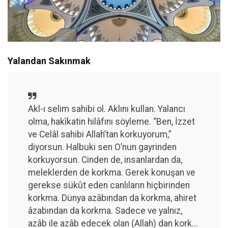
Yalandan Sakınmak
Akl-ı selim sahibi ol. Aklını kullan. Yalancı
olma, hakîkatin hilâfını söyleme. “Ben, İzzet
ve Celâl sahibi Allah’tan korkuyorum,”
diyorsun. Halbuki sen O’nun gayrinden
korkuyorsun. Cinden de, insanlardan da,
meleklerden de korkma. Gerek konuşan ve
gerekse sükût eden canlıların hiçbirinden
korkma. Dünya azâbından da korkma, ahiret
âzabından da korkma. Sadece ve yalnız,
azâb ile azâb edecek olan (Allah) dan kork...