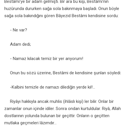
Bestâmi’ye bir adam gelmişti. Bir ara bu kişi, Bestâmi’nin
huzûrunda dururken sağa sola bakınmaya başladı. Onun böyle
sağa sola bakındığını gören Bâyezid Bestâmi kendisine sordu:
- Ne var?
Adam dedi;
- Namaz kılacak temiz bir yer arıyorum!
Onun bu sözü üzerine, Bestâmi de kendisine şunları söyledi:
-Kalbini temizle de namazı dilediğin yerde kıl!...
Riyâyı hakkıyla ancak muhlis (ihlâslı kişi) ler bilir. Onlar bir
zamanlar onun içinde idiler. Sonra ondan kurtuldular. Riyâ, Allah
dostlarının yolunda bulunan bir geçittir. Onların o geçitten
mutlaka geçmeleri lâzımdır...