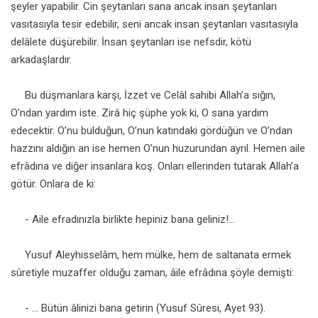
şeyler yapabilir. Cin şeytanları sana ancak insan şeytanları
vasıtasıyla tesir edebilir, seni ancak insan şeytanları vasıtasıyla
delâlete düşürebilir. İnsan şeytanları ise nefsdir, kötü
arkadaşlardır.
Bu düşmanlara karşı, İzzet ve Celâl sahibi Allah’a sığın,
O’ndan yardım iste. Zirâ hiç şüphe yok ki, O sana yardım
edecektir. O’nu bulduğun, O’nun katındaki gördüğün ve O’ndan
hazzını aldığın an ise hemen O’nun huzurundan ayrıl. Hemen aile
efrâdına ve diğer insanlara koş. Onları ellerinden tutarak Allah’a
götür. Onlara de ki:
- Aile efradınızla birlikte hepiniz bana geliniz!...
Yusuf Aleyhisselâm, hem mülke, hem de saltanata ermek
sûretiyle muzaffer olduğu zaman, âile efrâdına şöyle demişti:
- ... Bütün âlinizi bana getirin (Yusuf Sûresi, Ayet 93).