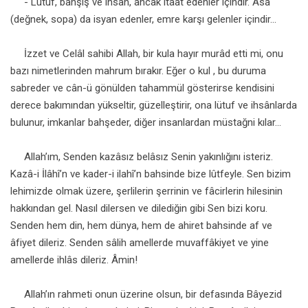
- Lütuf, bahşiş ve ihsan, ancak itaât edenler içindir. Asâ
(değnek, sopa) da isyan edenler, emre karşı gelenler içindir...
İzzet ve Celâl sahibi Allah, bir kula hayır murâd etti mi, onu
bazı nimetlerinden mahrum bırakır. Eğer o kul , bu duruma
sabreder ve cân-ü gönülden tahammül gösterirse kendisini
derece bakımından yükseltir, güzelleştirir, ona lütuf ve ihsânlarda
bulunur, imkanlar bahşeder, diğer insanlardan müstağni kılar...
Allah’ım, Senden kazâsız belâsız Senin yakınlığını isteriz.
Kazâ-i İlâhî’n ve kader-i ilahî’n bahsinde bize lûtfeyle. Sen bizim
lehimizde olmak üzere, şerlilerin şerrinin ve fâcirlerin hilesinin
hakkından gel. Nasıl dilersen ve dilediğin gibi Sen bizi koru.
Senden hem din, hem dünya, hem de ahiret bahsinde af ve
âfiyet dileriz. Senden sâlih amellerde muvaffâkiyet ve yine
amellerde ihlâs dileriz. Âmin!
Allah’ın rahmeti onun üzerine olsun, bir defasında Bâyezid