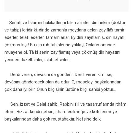
Şerîatı ve İslâmın hakîkatlerini bilen âlimler, din hekim (doktor
ve tabip) leridir ki, dinde zamanla meydana gelen zayıflığı tamir
ederler, telâfi ederler, tamamlarlar. Ey dini zayıflamış, din hayatı
çökmüş kişi! Bu din ruh tabiplerine yaklaş. Onların önünde
muayene ol. Tâ ki senin zayıflamış veya çökmüş dîn hayatını
yeniden düzeltsinler, ıslah etsinler...
Derdi veren, devâsını da gönderir. Derdi veren kim ise,
devâsını gönderecek olan da odur. O, meseleyi başkalarından
çok daha iyi bilir. Onun bilgisinin üstüne bilgi sahibi yoktur...
Sen, İzzet ve Celâl sahibi Rabbini fiil ve tasarruflarında ithâm
etme. Bizzat kendi nefsin, ithâm edilmeğe ve kötülenmeye
başkalarından daha çok müstahaktır. Nefsine de ki: