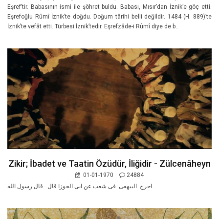
Eşref’tir. Babasının ismi ile şöhret buldu. Babası, Mısır’dan İznik’e göç etti.
Eşrefoğlu Rûmî İznik’te doğdu. Doğum târihi belli değildir. 1484 (H. 889)’te
İznik’te vefât etti. Türbesi İznik’tedir. Eşrefzâde-i Rûmî diye de b..
Zikir; İbadet ve Taatin Özüdür, İliğidir - Zülcenâheyn
01-01-1970
24884
اخرج البيهقى فى شعب عن ابى الجوزا قال: قال رسول الله..