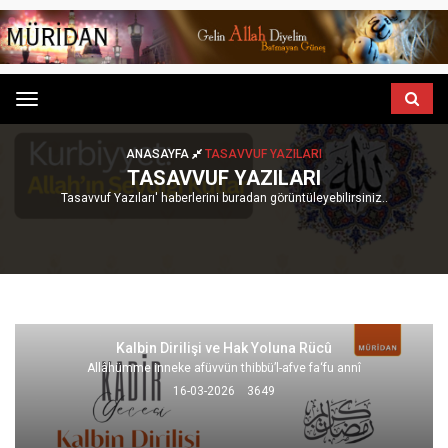
Menu
ANASAYFA
TASAVVUF YAZILARI
TASAVVUF YAZILARI
Tasavvuf Yazıları' haberlerini buradan görüntüleyebilirsiniz..
Kalbin Dirilişi ve Hak Yoluna Rücû
Allâhümme inneke afüvvün thibbü’l-afve fa‘fu annî
16-03-2026
3649