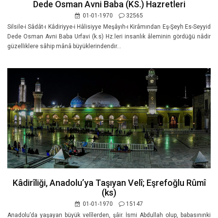
Dede Osman Avni Baba (KS.) Hazretleri
01-01-1970
32565
Silsile-i Sâdât-ı Kâdiriyye-i Hâlisiyye Meşâyıh-ı Kirâmından Eş-Şeyh Es-Seyyid
Dede Osman Avni Baba Urfavi (k.s) Hz.leri insanlık âleminin gördüğü nâdir
güzelliklere sâhip mânâ büyüklerindendir...
Kâdirîliği, Anadolu’ya Taşıyan Velî; Eşrefoğlu Rûmî
(ks)
01-01-1970
15147
Anadolu’da yaşayan büyük velîlerden, şâir. İsmi Abdullah olup, babasınınki