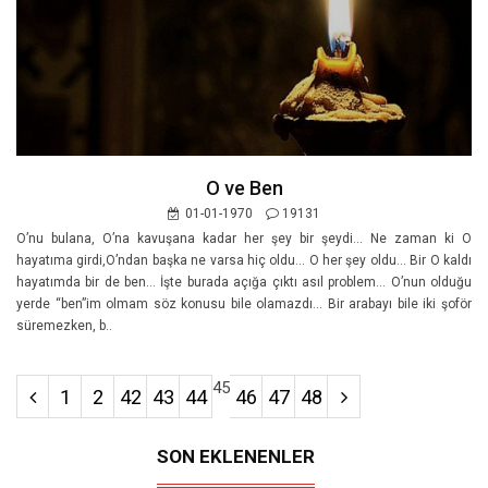
O ve Ben
01-01-1970
19131
O’nu bulana, O’na kavuşana kadar her şey bir şeydi… Ne zaman ki O
hayatıma girdi,O’ndan başka ne varsa hiç oldu… O her şey oldu… Bir O kaldı
hayatımda bir de ben… İşte burada açığa çıktı asıl problem… O’nun olduğu
yerde “ben”im olmam söz konusu bile olamazdı… Bir arabayı bile iki şoför
süremezken, b..
45
1
2
42
43
44
46
47
48
SON EKLENENLER