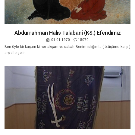
Abdurrahman Halis Talabanî (KS.) Efendimiz
01-01-1970
15070
Ben öyle bir kuşum ki her akşam ve sabah Benim ıslığımla ( ötüşüme karşı )
arş dile gelir..