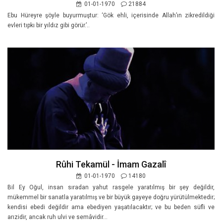
01-01-1970
21884
Ebu Hüreyre şöyle buyurmuştur: ‘Gök ehli, içerisinde Allah’ın zikredildiği
evleri tıpkı bir yıldız gibi görür.’..
Rûhi Tekamül - İmam Gazalî
01-01-1970
14180
Bil Ey Oğul, insan sıradan yahut rasgele yaratılmış bir şey değildir,
mükemmel bir sanatla yaratılmış ve bir büyük gayeye doğru yürütülmektedir;
kendisi ebedi değildir ama ebediyen yaşatılacaktır; ve bu beden süfli ve
arızidir, ancak ruh ulvi ve semâvidir...