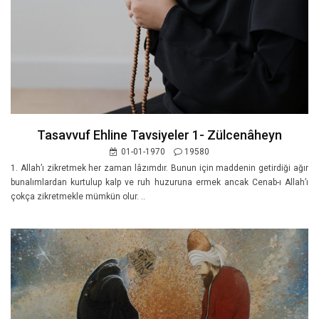
Tasavvuf Ehline Tavsiyeler 1- Zülcenâheyn
01-01-1970
19580
1. Allah’ı zikretmek her zaman lâzımdır. Bunun için maddenin getirdiği ağır
bunalımlardan kurtulup kalp ve ruh huzuruna ermek ancak Cenab-ı Allah’ı
çokça zikretmekle mümkün olur. ..